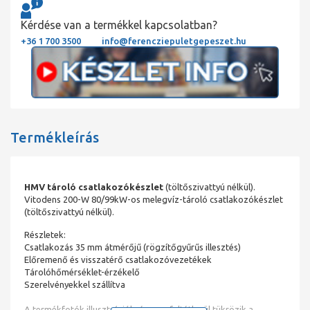
Kérdése van a termékkel kapcsolatban?
+36 1 700 3500
info@ferencziepuletgepeszet.hu
Termékleírás
HMV tároló csatlakozókészlet
(töltőszivattyú nélkül).
Vitodens 200-W 80/99kW-os melegvíz-tároló csatlakozókészlet
(töltőszivattyú nélkül).
Részletek:
Csatlakozás 35 mm átmérőjű (rögzítőgyűrűs illesztés)
Előremenő és visszatérő csatlakozóvezetékek
Tárolóhőmérséklet-érzékelő
Szerelvényekkel szállítva
A termékfotók illusztrációk, és nem feltétlenül tükrözik a