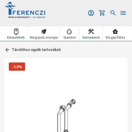
Készülékek
Megújuló energia
Szaniter
Szerszámok
Víz-gáz-fűtés
Tárolóhoz egyéb tartozékok
-2,8%