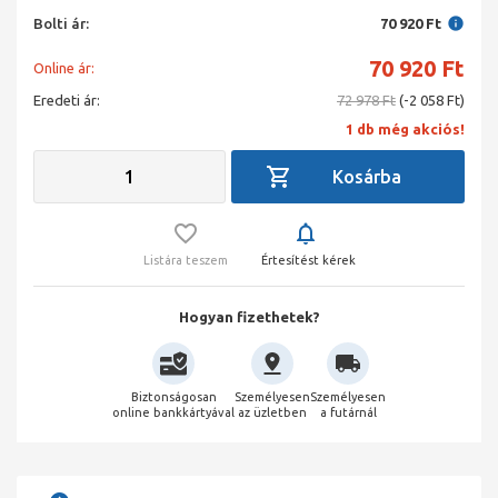
Bolti ár:
70 920 Ft
70 920
Ft
Online ár:
Eredeti ár:
72 978 Ft
(-2 058 Ft)
1 db még akciós!
Listára teszem
Értesítést kérek
Hogyan fizethetek?
Biztonságosan
Személyesen
Személyesen
online bankkártyával
az üzletben
a futárnál