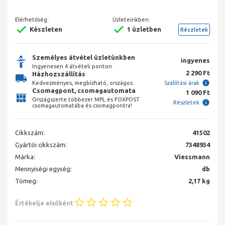
Elérhetőség:
Üzleteinkben:
Készleten
1 üzletben
Részletek
Személyes átvétel üzletünkben
ingyenes
Ingyenesen 4 átvételi ponton.
2 290 Ft
Házhozszállítás
Kedvezményes, megbízható, országos.
Szállítási árak
Csomagpont, csomagautomata
1 090 Ft
Országszerte többezer MPL és FOXPOST
Részletek
csomagautomatába és csomagpontra!
Cikkszám:
41502
Gyártói cikkszám:
7348934
Márka:
Viessmann
Mennyiségi egység:
db
Tömeg:
2,17 kg
Értékelje elsőként