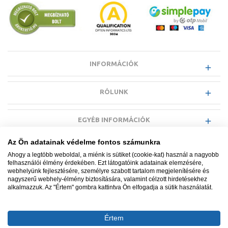
INFORMÁCIÓK
RÓLUNK
EGYÉB INFORMÁCIÓK
Az Ön adatainak védelme fontos számunkra
VÁSÁRLÓI INFORMÁCIÓK
Ahogy a legtöbb weboldal, a miénk is sütiket (cookie-kat) használ a nagyobb
felhasználói élmény érdekében. Ezt látogatóink adatainak elemzésére,
webhelyünk fejlesztésére, személyre szabott tartalom megjelenítésére és
nagyszerű webhely-élmény biztosítására, valamint célzott hirdetésekhez
alkalmazzuk. Az "Értem" gombra kattintva Ön elfogadja a sütik használatát.
Minden jog fenntartva. © Adatkezelés nyilvántartási száma NAIH-
87052/2015.
Értem
Ügyfélszolgálat: +36 1 700 3500