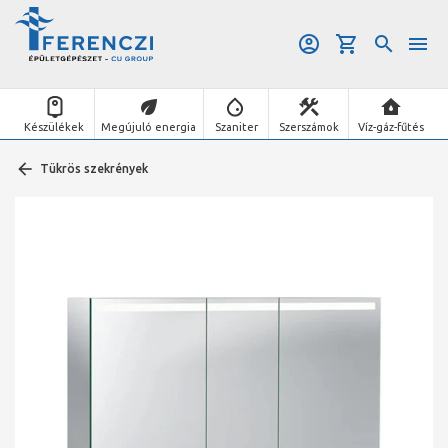
Készülékek
Megújuló energia
Szaniter
Szerszámok
Víz-gáz-fűtés
Tükrös szekrények