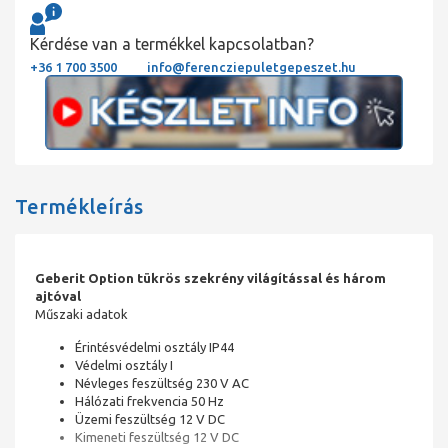
Kérdése van a termékkel kapcsolatban?
+36 1 700 3500
info@ferencziepuletgepeszet.hu
Termékleírás
Geberit Option tükrös szekrény világítással és három
ajtóval
Műszaki adatok
Érintésvédelmi osztály IP44
Védelmi osztály I
Névleges feszültség 230 V AC
Hálózati frekvencia 50 Hz
Üzemi feszültség 12 V DC
Kimeneti feszültség 12 V DC