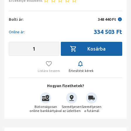
Értékelje elsőként
Bolti ár:
348 440 Ft
334 503
Ft
Online ár:
Listára teszem
Értesítést kérek
Hogyan fizethetek?
Biztonságosan
Személyesen
Személyesen
online bankkártyával
az üzletben
a futárnál