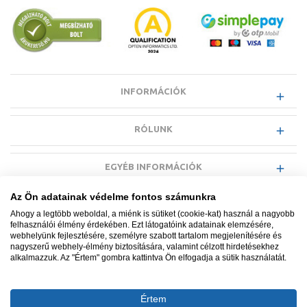
4 db üvegpolc
Rögzítőanyag
INFORMÁCIÓK
RÓLUNK
EGYÉB INFORMÁCIÓK
Az Ön adatainak védelme fontos számunkra
VÁSÁRLÓI INFORMÁCIÓK
Ahogy a legtöbb weboldal, a miénk is sütiket (cookie-kat) használ a nagyobb
felhasználói élmény érdekében. Ezt látogatóink adatainak elemzésére,
webhelyünk fejlesztésére, személyre szabott tartalom megjelenítésére és
nagyszerű webhely-élmény biztosítására, valamint célzott hirdetésekhez
alkalmazzuk. Az "Értem" gombra kattintva Ön elfogadja a sütik használatát.
Minden jog fenntartva. © Adatkezelés nyilvántartási száma NAIH-
87052/2015.
Értem
Ügyfélszolgálat: +36 1 700 3500