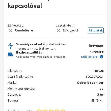
kapcsolóval
Elérhetőség:
Üzleteinkben:
Rendelésre
Elfogyott
Részletek
Személyes átvétel üzletünkben
ingyenes
Ingyenesen 4 átvételi ponton.
19 990 Ft
Házhozszállítás
Kedvezményes, megbízható, országos.
Szállítási árak
Cikkszám:
108028
Gyártói cikkszám:
500.207.00.1
Márka:
Geberit szaniter
Mennyiségi egység:
db
Garancia:
3 év
Tömeg:
43,43 kg