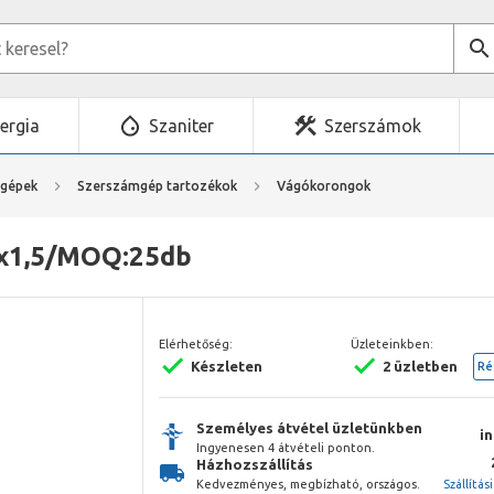
ergia
Szaniter
Szerszámok
mgépek
Szerszámgép tartozékok
Vágókorongok
5x1,5/MOQ:25db
Elérhetőség:
Üzleteinkben:
Készleten
2 üzletben
Ré
Személyes átvétel üzletünkben
i
Ingyenesen 4 átvételi ponton.
Házhozszállítás
Kedvezményes, megbízható, országos.
Szállítás