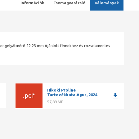
Információk
Csomagvarázsló
Vélemények
engelyátmérő 22,23 mm Ajánlott fémekhez és rozsdamentes
Hikoki Proline
ad
.pdf
download
Tartozékkatalógus, 2024
57,89 MB