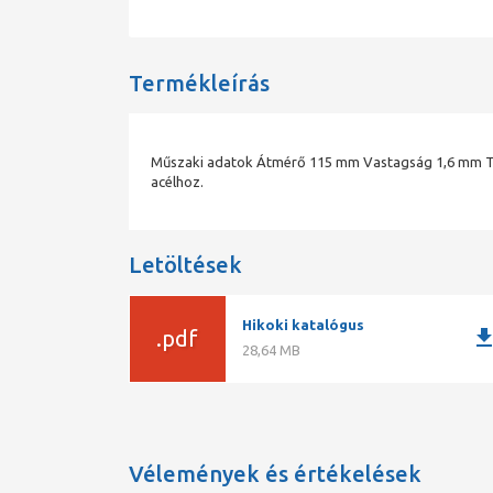
Termékleírás
Műszaki adatok Átmérő 115 mm Vastagság 1,6 mm T
acélhoz.
Letöltések
Hikoki katalógus
downlo
.pdf
28,64 MB
Vélemények és értékelések