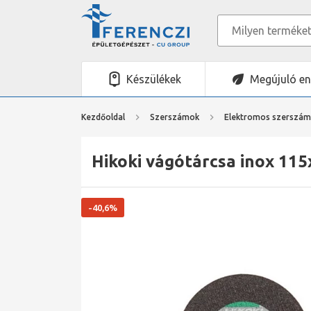
Készülékek
Megújuló en
Kezdőoldal
Szerszámok
Elektromos szerszá
Hikoki vágótárcsa inox 11
-40,6%