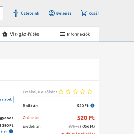
Üzleteink
Belépés
Kosár
Víz-gáz-fűtés
Információk
Értékelje elsőként
szletek
Bolti ár:
520 Ft
520
Ft
Online ár:
ngyenes
2 290 Ft
Eredeti ár:
876 Ft
(-356 Ft)
i árak