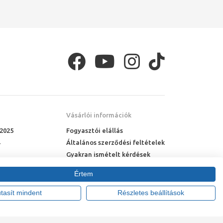
Vásárlói információk
 2025
Fogyasztói elállás
Általános szerződési feltételek
Gyakran ismételt kérdések
Online rendelés menete
Értem
Fizetési feltételek
Házhozszállítás
utasít mindent
Részletes beállítások