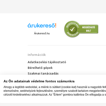
Árukereső.hu
Információk
Adatkezelési tájékoztató
Bérelhető gépek
Szakmai tanácsadás
Technik Cool Pro hőszivattyú tájékoztató
Az Ön adatainak védelme fontos számunkra
Milyen radiátort vegyek?
Ahogy a legtöbb weboldal, a miénk is sütiket (cookie-kat) használ a nagyobb fe
Hőszivattyú kalkulátor
elemzésére, webhelyünk fejlesztésére, személyre szabott tartalom megjeleníté
célzott hirdetésekhez alkalmazzuk. Az "Értem" gombra kattintva Ön elfogadja a s