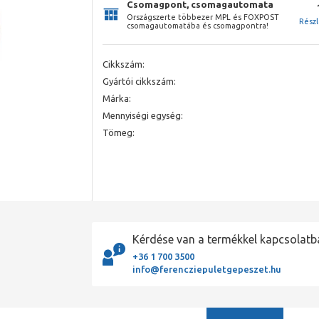
Csomagpont, csomagautomata
Országszerte többezer MPL és FOXPOST
Rész
csomagautomatába és csomagpontra!
Cikkszám:
Gyártói cikkszám:
Márka:
Mennyiségi egység:
Tömeg:
Kérdése van a termékkel kapcsolatb
+36 1 700 3500
info@ferencziepuletgepeszet.hu