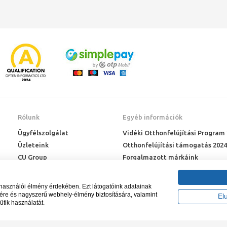
Rólunk
Egyéb információk
Ügyfélszolgálat
Vidéki Otthonfelújítási Program
Üzleteink
Otthonfelújítási támogatás 2024
CU Group
Forgalmazott márkáink
Rólunk
ÉMI engedélyek
Karrier
Letöltések
lhasználói élmény érdekében. Ezt látogatóink adatainak
Adatkezelési kérelem
sére és nagyszerű webhely-élmény biztosítására, valamint
El
ütik használatát.
Blog