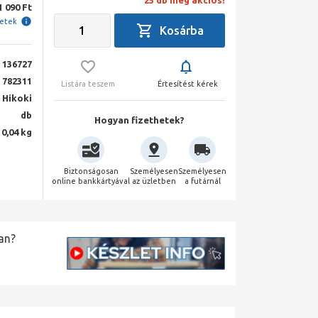
25 db még akciós!
1 090 Ft
letek
136727
782311
Listára teszem
Értesítést kérek
Hikoki
db
Hogyan fizethetek?
0,04 kg
Biztonságosan
Személyesen
Személyesen
online bankkártyával
az üzletben
a futárnál
an?