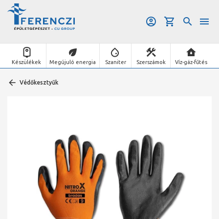
Készülékek
Megújuló energia
Szaniter
Szerszámok
Víz-gáz-fűtés
Védőkesztyűk