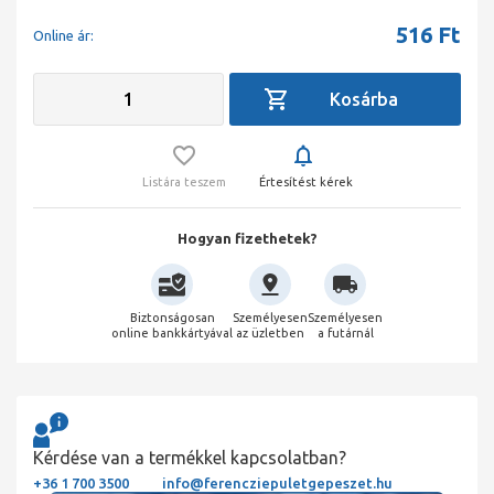
516
Ft
Online ár:
Listára teszem
Értesítést kérek
Hogyan fizethetek?
Biztonságosan
Személyesen
Személyesen
online bankkártyával
az üzletben
a futárnál
Kérdése van a termékkel kapcsolatban?
+36 1 700 3500
info@ferencziepuletgepeszet.hu