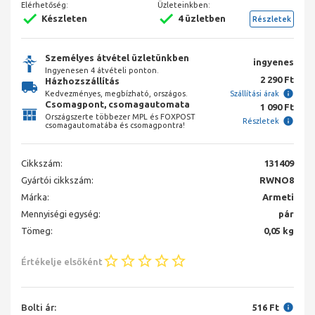
Elérhetőség:
Üzleteinkben:
Készleten
4 üzletben
Részletek
Személyes átvétel üzletünkben
ingyenes
Ingyenesen 4 átvételi ponton.
2 290 Ft
Házhozszállítás
Kedvezményes, megbízható, országos.
Szállítási árak
Csomagpont, csomagautomata
1 090 Ft
Országszerte többezer MPL és FOXPOST
Részletek
csomagautomatába és csomagpontra!
Cikkszám:
131409
Gyártói cikkszám:
RWNO8
Márka:
Armeti
Mennyiségi egység:
pár
Tömeg:
0,05 kg
Értékelje elsőként
Bolti ár:
516 Ft