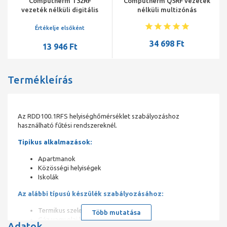
Computherm T32RF
Computherm Q5RF vezeték
vezeték nélküli digitális
nélküli multizónás
termosztát
termosztát, nem
programozható
Értékelje elsőként
34 698 Ft
13 946 Ft
Termékleírás
Az RDD100.1RFS helyiséghőmérséklet szabályozáshoz
használható fűtési rendszereknél.
Tipikus alkalmazások:
Apartmanok
Közösségi helyiségek
Iskolák
Az alábbi típusú készülék szabályozásához:
Termikus szelepek vagy zónaszelepek
Több mutatása
Gáz vagy olaj kazánok
Adatok