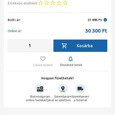
Értékelje elsőként
Bolti ár:
31 895 Ft
30 300
Ft
Online ár:
Listára teszem
Értesítést kérek
Hogyan fizethetek?
Biztonságosan
Személyesen
Személyesen
online bankkártyával
az üzletben
a futárnál