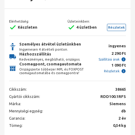
Elérhetőség:
Üzleteinkben:
Készleten
4 üzletben
Részletek
Személyes átvétel üzletünkben
ingyenes
Ingyenesen 4 átvételi ponton.
2 290 Ft
Házhozszállítás
Kedvezményes, megbízható, országos.
Szállítási árak
Csomagpont, csomagautomata
1 090 Ft
Országszerte többezer MPL és FOXPOST
Részletek
csomagautomatába és csomagpontra!
Cikkszám:
38665
Gyártói cikkszám:
RDD100.1RFS
Márka:
Siemens
Mennyiségi egység:
db
Garancia:
2 év
Tömeg:
0,54 kg