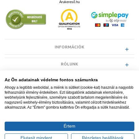
Árukereső.hu
INFORMÁCIÓK
RÓLUNK
Az Ön adatainak védelme fontos számunkra
EGYÉB INFORMÁCIÓK
Ahogy a legtöbb weboldal, a miénk is sütiket (cookie-kat) használ a nagyobb
felhasználói élmény érdekében. Ezt látogatóink adatainak elemzésére,
webhelyünk fejlesztésére, személyre szabott tartalom megjelenítésére és
VÁSÁRLÓI INFORMÁCIÓK
nagyszerű webhely-élmény biztosítására, valamint célzott hirdetésekhez
alkalmazzuk. Az "Értem" gombra kattintva Ön elfogadja a sütik használatát.
Értem
Minden jog fenntartva. © Adatkezelés nyilvántartási száma NAIH-
87052/2015.
Elutasít mindent
Részletes beállítások