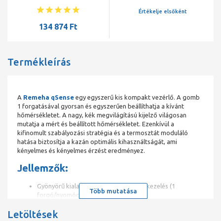
ACE, Calenta kazánokhoz
Értékelje elsőként
134 874 Ft
Termékleírás
A
Remeha qSense
egy egyszerű kis kompakt vezérlő. A gomb
1 forgatásával gyorsan és egyszerűen beállíthatja a kívánt
hőmérsékletet. A nagy, kék megvilágítású kijelző világosan
mutatja a mért és beállított hőmérsékletet. Ezenkívül a
kifinomult szabályozási stratégia és a termosztát moduláló
hatása biztosítja a kazán optimális kihasználtságát, ami
kényelmes és kényelmes érzést eredményez.
Jellemzők:
Gyönyörű kialakítás, egyszerű, intuitív kezelés (1
Több mutatása
forgó/nyomógomb)
Nagyon felhasználóbarát: nem szükséges bonyolult
Letöltések
felhasználói kézikönyv