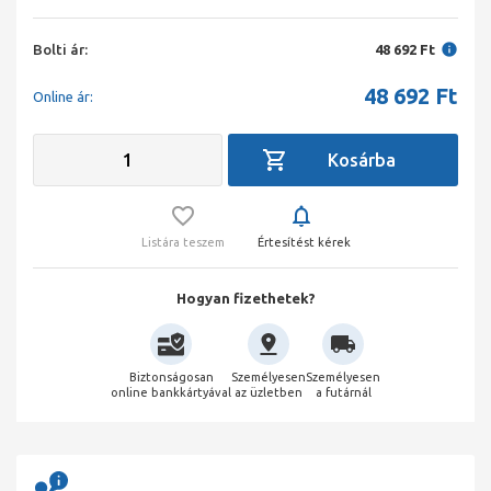
Bolti ár:
48 692 Ft
48 692
Ft
Online ár:
Listára teszem
Értesítést kérek
Hogyan fizethetek?
Biztonságosan
Személyesen
Személyesen
online bankkártyával
az üzletben
a futárnál