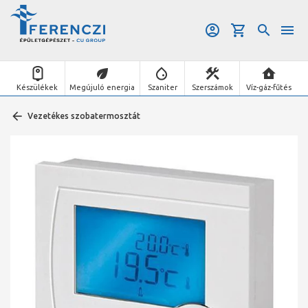
Készülékek
Megújuló energia
Szaniter
Szerszámok
Víz-gáz-fűtés
Vezetékes szobatermosztát