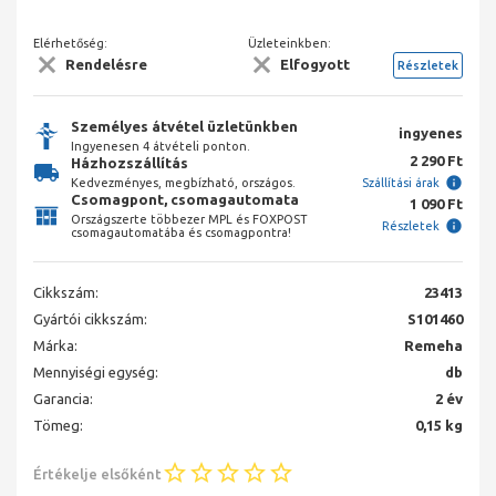
Elérhetőség:
Üzleteinkben:
Rendelésre
Elfogyott
Részletek
Személyes átvétel üzletünkben
ingyenes
Ingyenesen 4 átvételi ponton.
2 290 Ft
Házhozszállítás
Kedvezményes, megbízható, országos.
Szállítási árak
Csomagpont, csomagautomata
1 090 Ft
Országszerte többezer MPL és FOXPOST
Részletek
csomagautomatába és csomagpontra!
Cikkszám:
23413
Gyártói cikkszám:
S101460
Márka:
Remeha
Mennyiségi egység:
db
Garancia:
2 év
Tömeg:
0,15 kg
Értékelje elsőként