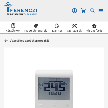
Készülékek
Megújuló energia
Szaniter
Szerszámok
Víz-gáz-fűtés
Vezetékes szobatermosztát