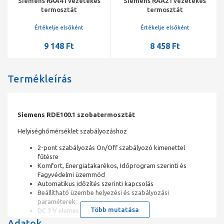
Siemens RAA41 vezetékes
Siemens RAA21 vezetékes
termosztát
termosztát
Értékelje elsőként
Értékelje elsőként
9 148 Ft
8 458 Ft
Termékleírás
Siemens RDE100.1 szobatermosztát
Helyiséghőmérséklet szabályozáshoz
2-pont szabályozás On/Off szabályozó kimenettel
fűtésre
Komfort, Energiatakarékos, Időprogram szerinti és
Fagyvédelmi üzemmód
Automatikus időzítés szerinti kapcsolás
Beállítható üzembe helyezési és szabályozási
paraméterek
Több mutatása
DC 3 V elemes (RDE100.1) kivitel
Multifunkcionális bemenet padlóhőmérséklet
Adatok