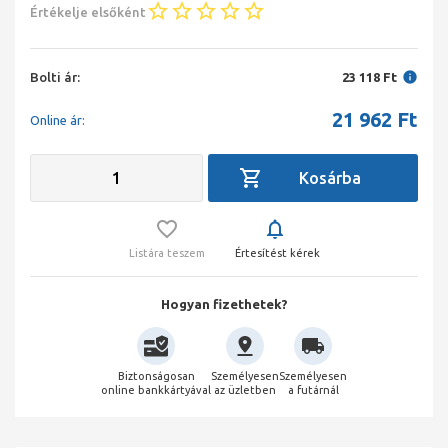
Értékelje elsőként
Bolti ár:
23 118 Ft
21 962
Ft
Online ár:
Listára teszem
Értesítést kérek
Hogyan fizethetek?
Biztonságosan
Személyesen
Személyesen
online bankkártyával
az üzletben
a futárnál