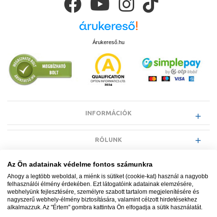
Felhasználói felület
Gombok
LCD kijelző
Van
Falba süllyeszthető
Nem
Árukereső.hu
INFORMÁCIÓK
RÓLUNK
Az Ön adatainak védelme fontos számunkra
EGYÉB INFORMÁCIÓK
Ahogy a legtöbb weboldal, a miénk is sütiket (cookie-kat) használ a nagyobb
felhasználói élmény érdekében. Ezt látogatóink adatainak elemzésére,
webhelyünk fejlesztésére, személyre szabott tartalom megjelenítésére és
VÁSÁRLÓI INFORMÁCIÓK
nagyszerű webhely-élmény biztosítására, valamint célzott hirdetésekhez
alkalmazzuk. Az "Értem" gombra kattintva Ön elfogadja a sütik használatát.