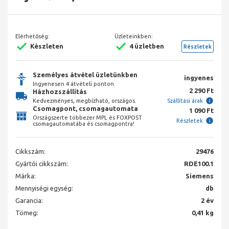
Elérhetőség:
Üzleteinkben:
Készleten
4 üzletben
Részletek
Személyes átvétel üzletünkben
ingyenes
Ingyenesen 4 átvételi ponton.
2 290 Ft
Házhozszállítás
Kedvezményes, megbízható, országos.
Szállítási árak
Csomagpont, csomagautomata
1 090 Ft
Országszerte többezer MPL és FOXPOST
Részletek
csomagautomatába és csomagpontra!
Cikkszám:
29476
Gyártói cikkszám:
RDE100.1
Márka:
Siemens
Mennyiségi egység:
db
Garancia:
2 év
Tömeg:
0,41 kg