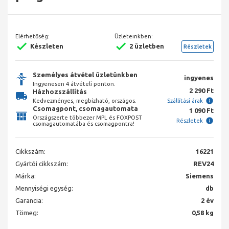
Elérhetőség:
Üzleteinkben:
Készleten
2 üzletben
Részletek
Személyes átvétel üzletünkben
ingyenes
Ingyenesen 4 átvételi ponton.
2 290 Ft
Házhozszállítás
Kedvezményes, megbízható, országos.
Szállítási árak
Csomagpont, csomagautomata
1 090 Ft
Országszerte többezer MPL és FOXPOST
Részletek
csomagautomatába és csomagpontra!
Cikkszám:
16221
Gyártói cikkszám:
REV24
Márka:
Siemens
Mennyiségi egység:
db
Garancia:
2 év
Tömeg:
0,58 kg