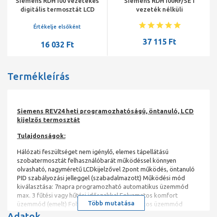
Siemens RDH100 vezetékes
Siemens RDH100RF/SET
digitális termosztát LCD
vezeték nélküli
kijelzővel, elemes
rádiófrekvenciás, digitális
termosztát szett, elemes
Értékelje elsőként
37 115 Ft
16 032 Ft
Termékleírás
Siemens REV24 heti programozhatóságú, öntanuló, LCD
kijelzős termosztát
Tulajdonságok:
Hálózati feszültséget nem igénylő, elemes tápellátású
szobatermosztát felhasználóbarát működéssel könnyen
olvasható, nagyméretű LCDkijelzővel 2pont működés, öntanuló
PID szabályozási jelleggel (szabadalmazott) Működési mód
kiválasztása: 7napra programozható automatikus üzemmód
max. 3 fűtési vagy hűtési időszakkal Folyamatos komfort
Több mutatása
üzemmód (emelt) Folyamatos energiatakarékos üzemmód
Fagyvédelem illetve túlfűtés elleni védelem Egyedi nap (24órás
Adatok