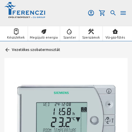
Készülékek
Megújuló energia
Szaniter
Szerszámok
Víz-gáz-fűtés
Vezetékes szobatermosztát