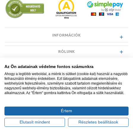
elemtartó könnyen felnyitható, ami lehetővé teszi a 2db
1.5 Vos AA típusú alkáli elem szükség szerinti cseréjét.
INFORMÁCIÓK
RÓLUNK
Az Ön adatainak védelme fontos számunkra
EGYÉB INFORMÁCIÓK
Ahogy a legtöbb weboldal, a miénk is sütiket (cookie-kat) használ a nagyobb
felhasználói élmény érdekében. Ezt látogatóink adatainak elemzésére,
webhelyünk fejlesztésére, személyre szabott tartalom megjelenítésére és
VÁSÁRLÓI INFORMÁCIÓK
nagyszerű webhely-élmény biztosítására, valamint célzott hirdetésekhez
alkalmazzuk. Az "Értem" gombra kattintva Ön elfogadja a sütik használatát.
Értem
Minden jog fenntartva. © Adatkezelés nyilvántartási száma NAIH-
87052/2015.
Elutasít mindent
Részletes beállítások
Ügyfélszolgálat: +36 1 700 3500