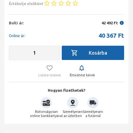
Értékelje elsőként
Bolti ár:
42 492 Ft
40 367
Ft
Online ár:
Listára teszem
Értesítést kérek
Hogyan fizethetek?
Biztonságosan
Személyesen
Személyesen
online bankkártyával
az üzletben
a futárnál