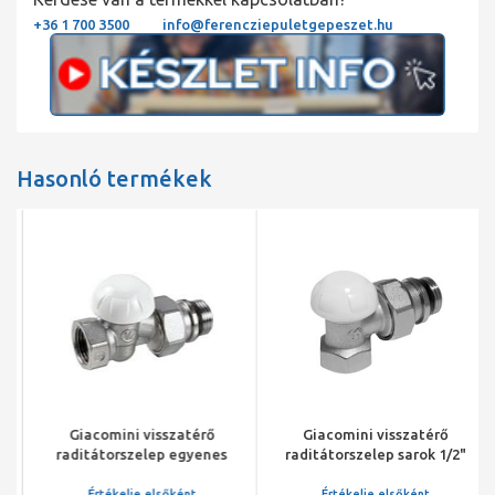
+36 1 700 3500
info@ferencziepuletgepeszet.hu
Hasonló termékek
Giacomini visszatérő
Giacomini visszatérő
raditátorszelep egyenes
raditátorszelep sarok 1/2"
1/2"műanyag kupakos
Értékelje elsőként
Értékelje elsőként