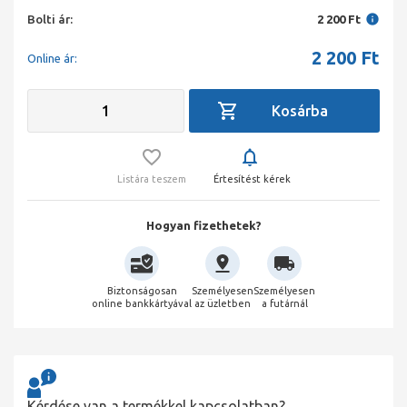
Bolti ár:
2 200 Ft
2 200
Ft
Online ár:
Listára teszem
Értesítést kérek
Hogyan fizethetek?
Biztonságosan
Személyesen
Személyesen
online bankkártyával
az üzletben
a futárnál
Kérdése van a termékkel kapcsolatban?