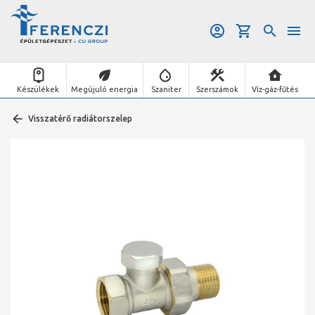
Készülékek
Megújuló energia
Szaniter
Szerszámok
Víz-gáz-fűtés
Visszatérő radiátorszelep