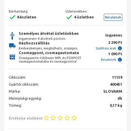
Elérhetőség:
Üzleteinkben:
Készleten
4 üzletben
Részletek
Személyes átvétel üzletünkben
ingyenes
Ingyenesen 4 átvételi ponton.
2 290 Ft
Házhozszállítás
Kedvezményes, megbízható, országos.
Szállítási árak
Csomagpont, csomagautomata
1 090 Ft
Országszerte többezer MPL és FOXPOST
Részletek
csomagautomatába és csomagpontra!
Cikkszám:
11159
Gyártói cikkszám:
400451
Márka:
SLOVARM
Mennyiségi egység:
db
Tömeg:
0,17 kg
Értékelje elsőként