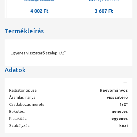
4 002 Ft
3 607 Ft
Termékleírás
Egyenes visszatérő szelep 1/2"
Adatok
Radiátor típusa:
Hagyományos
Áramlás iránya:
visszatérő
Csatlakozás mérete:
1/2"
Bekötés:
menetes
Kialakítás:
egyenes
Szabályzás:
kézi