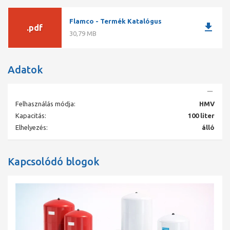
Térfogat [l]100
Előnyomás [bar]3,5
Flamco - Termék Katalógus
download
.pdf
MéretekO [mm]460
30,79 MB
H. [mm] 880
CsatlakozásG 1" M
MembránEPDM
Tömeg [kg]16,0
Adatok
Felhasználás módja:
HMV
Kapacitás:
100 liter
Elhelyezés:
álló
Kapcsolódó blogok