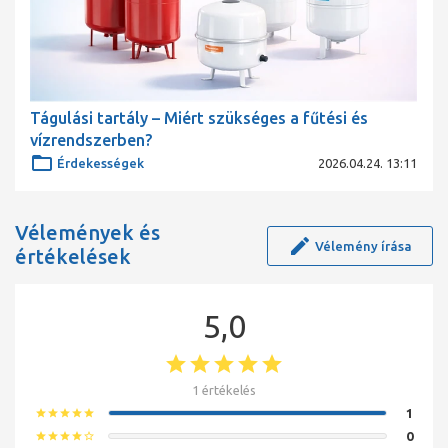
Tágulási tartály – Miért szükséges a fűtési és
vízrendszerben?
Érdekességek
2026.04.24. 13:11
Vélemények és
Vélemény írása
értékelések
5,0
1 értékelés
1
star
star
star
star
star
0
star
star
star
star
star_border