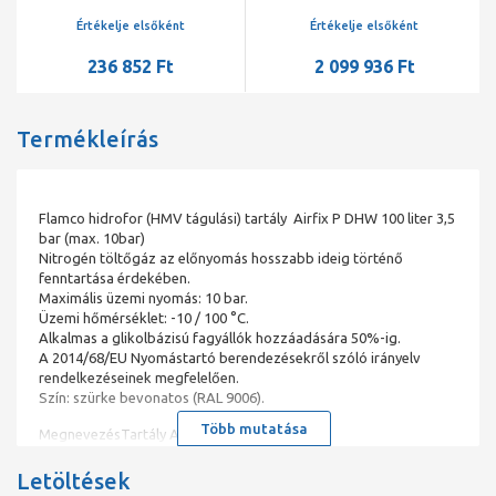
vízre 600 liter PS=10bar
P0=4bar
Értékelje elsőként
Értékelje elsőként
236 852 Ft
2 099 936 Ft
Termékleírás
Flamco hidrofor (HMV tágulási) tartály Airfix P DHW 100 liter 3,5
bar (max. 10bar)
Nitrogén töltőgáz az előnyomás hosszabb ideig történő
fenntartása érdekében.
Maximális üzemi nyomás: 10 bar.
Üzemi hőmérséklet: -10 / 100 °C.
Alkalmas a glikolbázisú fagyállók hozzáadására 50%-ig.
A 2014/68/EU Nyomástartó berendezésekről szóló irányelv
rendelkezéseinek megfelelően.
Szín: szürke bevonatos (RAL 9006).
Több mutatása
MegnevezésTartály Airfix P 100
Rendelési Kód24862
GTIN08712874248625
Letöltések
TípusAirfix P 2 - 300