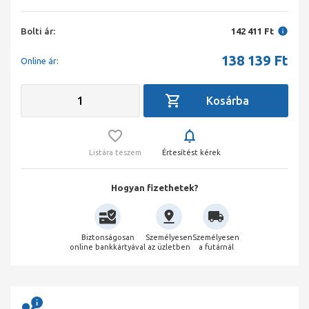
Bolti ár:
142 411 Ft
138 139
Ft
Online ár:
Listára teszem
Értesítést kérek
Hogyan fizethetek?
Biztonságosan
Személyesen
Személyesen
online bankkártyával
az üzletben
a futárnál