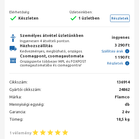
Elérhetőség:
Üzleteinkben:
Készleten
1 üzletben
Részletek
Személyes átvétel üzletünkben
ingyenes
Ingyenesen 4 átvételi ponton.
3 290 Ft
Házhozszállítás
Kedvezményes, megbízható, országos.
Szállítási árak
Csomagpont, csomagautomata
1 190 Ft
Országszerte többezer MPL és FOXPOST
Részletek
csomagautomatába és csomagpontra!
Cikkszám:
136914
Gyártói cikkszám:
24862
Márka:
Flamco
Mennyiségi egység:
db
Garancia:
2 év
Tömeg:
18,5 kg
1 vélemény