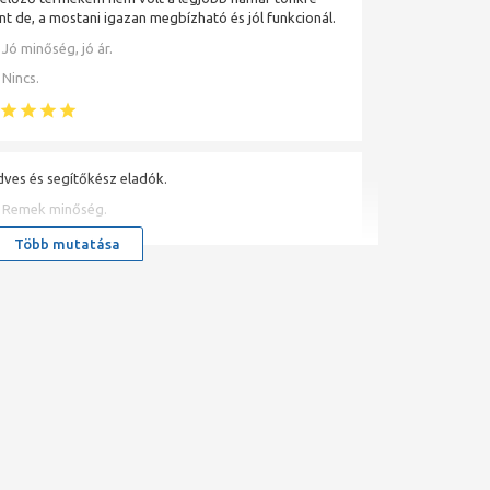
t de, a mostani igazan megbízható és jól funkcionál.
Jó minőség, jó ár.
Nincs.
ves és segítőkész eladók.
Remek minőség.
Nincs.
Több mutatása