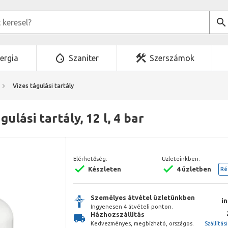
ergia
Szaniter
Szerszámok
Vizes tágulási tartály
ulási tartály, 12 l, 4 bar
Elérhetőség:
Üzleteinkben:
Készleten
4 üzletben
Ré
Személyes átvétel üzletünkben
i
Ingyenesen 4 átvételi ponton.
Házhozszállítás
Kedvezményes, megbízható, országos.
Szállítás