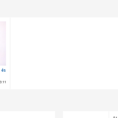
 és
3:11
Az 