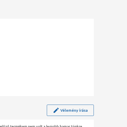
Vélemény írása
előző termékem nem volt a legjobb hamar tönkre