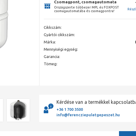
Csomagpont, csomagautomata
Országszerte többezer MPL és FOXPOST
Rész
csomagautomatába és csomagpontra!
Cikkszám:
Gyártói cikkszám:
Márka:
Mennyiségi egység:
Garancia:
Tömeg:
Kérdése van a termékkel kapcsolatb
+36 1 700 3500
info@ferencziepuletgepeszet.hu