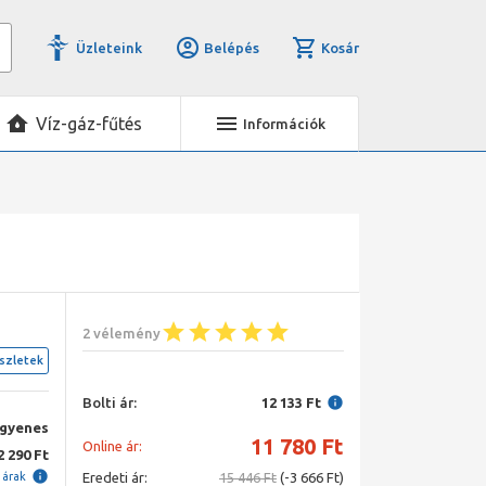
Üzleteink
Belépés
Kosár
Víz-gáz-fűtés
Információk
2 vélemény
szletek
Bolti ár:
12 133 Ft
ngyenes
11 780
Ft
Online ár:
2 290 Ft
i árak
Eredeti ár:
15 446 Ft
(-3 666 Ft)