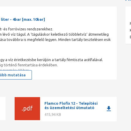
 liter - 4bar [max. 10bar]
ött- és forróvizes rendszerekhez.
lévő víz tágul. A 'táguláskor keletkező többletvíz' átmenetileg
ása továbbra is megfelelő legyen. Minden tartály tesztelésen esik
a víz érintkezésbe kerüljön a tartály fémtiszta acélfalával.
ig történő fenntartása érdekében.
i nyomás: 10 bar.
öbb mutatása
nak.
ximális előremenő hőmérséklet 120 °C.
ra 50%-ig.
óló irányelv rendelkezéseinek megfelelően.
Flamco Flofix 12 - Telepítési
ad
.pdf
download
és üzemeltetési útmutató
415,94 KB