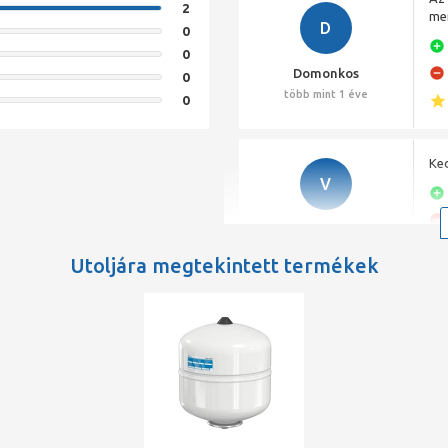
2
men
D
0
0
Domonkos
0
több mint 1 éve
0
Ked
V
Vivien
több mint 1 éve
Utoljára megtekintett termékek