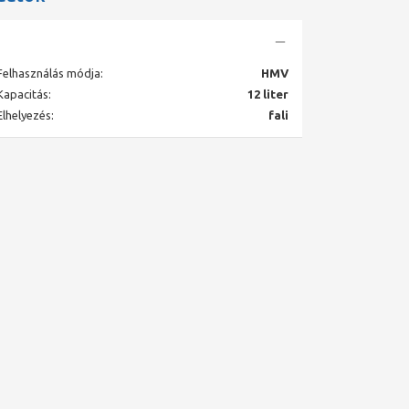
Felhasználás módja:
HMV
Kapacitás:
12 liter
Elhelyezés:
fali