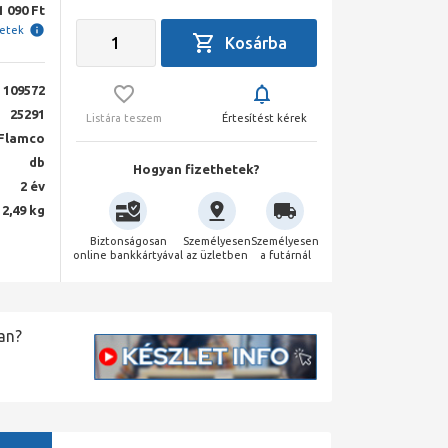
1 090 Ft
letek
109572
25291
Listára teszem
Értesítést kérek
Flamco
db
Hogyan fizethetek?
2 év
2,49 kg
Biztonságosan
Személyesen
Személyesen
online bankkártyával
az üzletben
a futárnál
an?