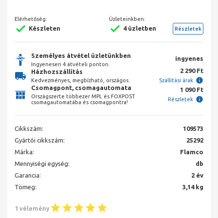
Elérhetőség:
Üzleteinkben:
Készleten
4 üzletben
Részletek
Személyes átvétel üzletünkben
ingyenes
Ingyenesen 4 átvételi ponton.
2 290 Ft
Házhozszállítás
Kedvezményes, megbízható, országos.
Szállítási árak
Csomagpont, csomagautomata
1 090 Ft
Országszerte többezer MPL és FOXPOST
Részletek
csomagautomatába és csomagpontra!
Cikkszám:
109573
Gyártói cikkszám:
25292
Márka:
Flamco
Mennyiségi egység:
db
Garancia:
2 év
Tömeg:
3,14 kg
1 vélemény