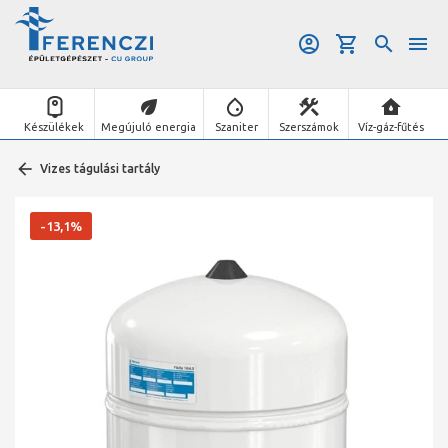
Készülékek
Megújuló energia
Szaniter
Szerszámok
Víz-gáz-fűtés
Vizes tágulási tartály
-13,1%