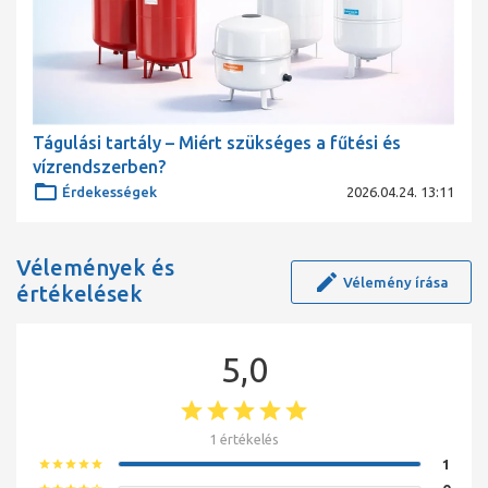
Tágulási tartály – Miért szükséges a fűtési és
vízrendszerben?
Érdekességek
2026.04.24. 13:11
Vélemények és
Vélemény írása
értékelések
5,0
1 értékelés
1
star
star
star
star
star