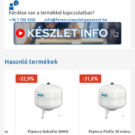
Kérdése van a termékkel kapcsolatban?
+36 1 700 3500
info@ferencziepuletgepeszet.hu
Hasonló termékek
-22,9%
-31,8%
Flamco hidrofor (HMV
Flamco Flofix 35 ivóvizes