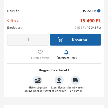
Bolti ár:
15 955 Ft
15 490
Ft
Online ár:
Eredeti ár:
17 831 Ft
(-2 341 Ft)
Listára teszem
Értesítést kérek
Hogyan fizethetek?
Biztonságosan
Személyesen
Személyesen
online bankkártyával
az üzletben
a futárnál