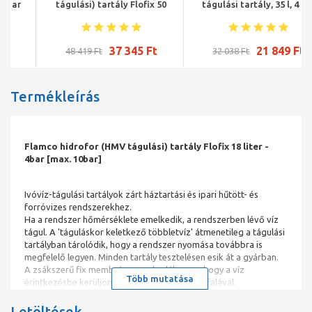
tágulási) tartály Flofix 50
tágulási tartály, 35 l, 4 bar
liter - 4bar [max. 10bar]
37 345 Ft
21 849 Ft
48 419 Ft
32 038 Ft
Termékleírás
Flamco hidrofor (HMV tágulási) tartály Flofix 18 liter -
4bar [max. 10bar]
Ivóvíz-tágulási tartályok zárt háztartási és ipari hűtött- és
forróvizes rendszerekhez.
Ha a rendszer hőmérséklete emelkedik, a rendszerben lévő víz
tágul. A 'táguláskor keletkező többletvíz' átmenetileg a tágulási
tartályban tárolódik, hogy a rendszer nyomása továbbra is
megfelelő legyen. Minden tartály tesztelésen esik át a gyárban.
A zsákszerű fix membrán megakadályozza, hogy a víz
Több mutatása
érintkezésbe kerüljön a tartály fémtiszta acélfalával.
Nitrogén töltőgáz az előnyomás hosszabb ideig történő
Letöltések