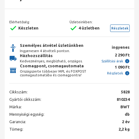
Elérhetőség:
Üzleteinkben:
Készleten
4 üzletben
Részletek
Személyes átvétel üzletünkben
ingyenes
Ingyenesen 4 átvételi ponton.
2 290 Ft
Házhozszállítás
Kedvezményes, megbízható, országos.
Szállítási árak
Csomagpont, csomagautomata
1 090 Ft
Országszerte többezer MPL és FOXPOST
Részletek
csomagautomatába és csomagpontra!
Cikkszám:
5828
Gyártói cikkszám:
810234
Márka:
BWT
Mennyiségi egység:
db
Garancia:
2 év
Tömeg:
2,2 kg