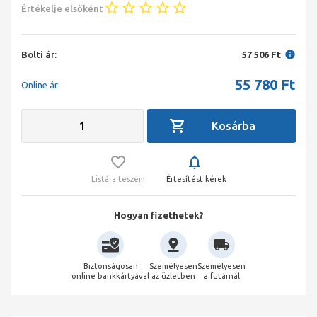
Értékelje elsőként
Bolti ár:
57 506 Ft
55 780
Ft
Online ár:
Listára teszem
Értesítést kérek
Hogyan fizethetek?
Biztonságosan
Személyesen
Személyesen
online bankkártyával
az üzletben
a futárnál