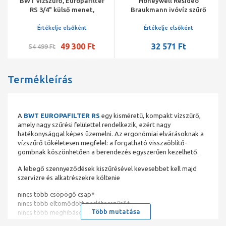
BWT vízszűrő, Europafilter
Honeywell Resideo
RS 3/4" külső menet,
Braukmann ivóvíz szűrő
visszaöblíthető, 3 m3/h
MiniPlus, átlátszó csésze,
RM.100mikr. szűrő, 1",
Értékelje elsőként
Értékelje elsőként
KM+holl., PN16, max 40°C
49 300 Ft
32 571 Ft
54 499 Ft
Termékleírás
A
BWT EUROPAFILTER RS
egy kisméretű, kompakt vízszűrő,
amely nagy szűrési felülettel rendelkezik, ezért nagy
hatékonysággal képes üzemelni. Az ergonómiai elvárásoknak a
vízszűrő tökéletesen megfelel: a forgatható visszaöblítő-
gombnak köszönhetően a berendezés egyszerűen kezelhető.
A lebegő szennyeződések kiszűrésével kevesebbet kell majd
szervizre és alkatrészekre költenie
nincs több csöpögő csap*
nincs több eltömődött perlátorszűrő*
Több mutatása
nincs több meghibásodott szelep*
*amennyiben a meghibásodást, csöpögést 100 µm-nél nagyobb