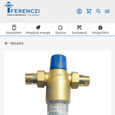
Készülékek
Megújuló energia
Szaniter
Szerszámok
Víz-gáz-fűtés
Vízszűrő