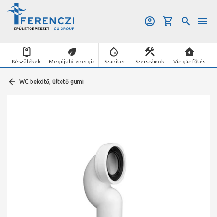
Készülékek
Megújuló energia
Szaniter
Szerszámok
Víz-gáz-fűtés
WC bekötő, ültető gumi