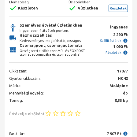
Elérhetőség:
Üzleteinkben:
Készleten
4 üzletben
Részletek
Személyes átvétel üzletünkben
ingyenes
Ingyenesen 4 átvételi ponton.
2 290 Ft
Házhozszállítás
Kedvezményes, megbízható, országos.
Szállítási árak
Csomagpont, csomagautomata
1 090 Ft
Országszerte többezer MPL és FOXPOST
Részletek
csomagautomatába és csomagpontra!
Cikkszám:
17077
Gyártói cikkszám:
HC42
Márka:
McAlpine
Mennyiségi egység:
db
Tömeg:
0,53 kg
Értékelje elsőként
Bolti ár:
7 907 Ft