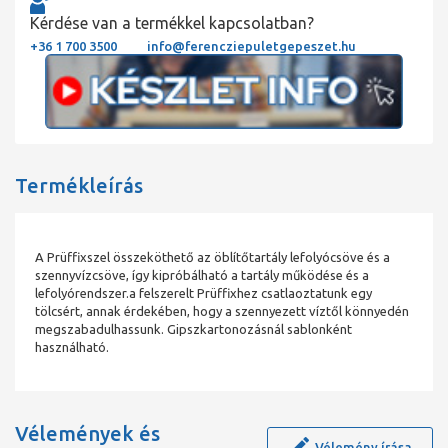
Kérdése van a termékkel kapcsolatban?
+36 1 700 3500
info@ferencziepuletgepeszet.hu
Termékleírás
A Prüffixszel összeköthető az öblítőtartály lefolyócsöve és a
szennyvízcsöve, így kipróbálható a tartály működése és a
lefolyórendszer.a felszerelt Prüffixhez csatlaoztatunk egy
tölcsért, annak érdekében, hogy a szennyezett víztől könnyedén
megszabadulhassunk. Gipszkartonozásnál sablonként
használható.
Vélemények és
Vélemény írása