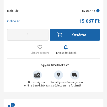
Bolti ár:
15 067 Ft
15 067
Ft
Online ár:
Listára teszem
Értesítést kérek
Hogyan fizethetek?
Biztonságosan
Személyesen
Személyesen
online bankkártyával
az üzletben
a futárnál