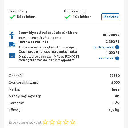
Elérhetőség:
Üzleteinkben:
Készleten
4 üzletben
Részletek
Személyes átvétel üzletünkben
ingyenes
Ingyenesen 4 átvételi ponton.
2 290 Ft
Házhozszállítás
Kedvezményes, megbízható, országos.
Szállítási árak
Csomagpont, csomagautomata
1 090 Ft
Országszerte többezer MPL és FOXPOST
Részletek
csomagautomatába és csomagpontra!
Cikkszám:
22880
Gyártói cikkszám:
5000
Márka:
Haas
Mennyiségi egység:
db
Garancia:
2 év
Tömeg:
0,3 kg
Értékelje elsőként