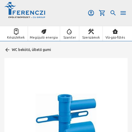
Készülékek
Megújuló energia
Szaniter
Szerszámok
Víz-gáz-fűtés
WC bekötő, ültető gumi