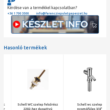
Kérdése van a termékkel kapcsolatban?
+36 1 700 3500
info@ferencziepuletgepeszet.hu
Hasonló termékek
Schell WC szelep felsőrész
Schell wc szelep
2202-hez dugattyú
nyomófüles 3/4"