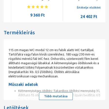
Értékelje elsőként
9 360 Ft
24 402 Ft
Termékleírás
115 cm magas WC-modul 12 cm-es falsík alatti WC-tartállyal.
Tartófalra vagy falon kívüli szereléshez. 180 vagy 230 mm-es
rögzítési méretű fali WC-hez. Önhordós, szinterezett fém keret
állítható magasságú lábakkal. A kétmennyiséges öblítésnek és a
késleltetett töltési folyamatnak köszönhetően víztakarékos
(megtakarítás: kb. 0,5 l/öblítés). Öblítés aktiválása
elektronikusan vagy mechanikusan.
Műszaki adatok
Kétmennyiséges öblítés: Takarékos öblítési mennyiség 3 l,
Állítható fő öblítési mennyiség 4/5/6/7 l (gyári beállítás 6 l)
Több mutatása
Terhelhetőség: max. 400 kg (MONTUS fali tartószett
használata esetén)
Letöltések
Alapanyag: Keret Acél