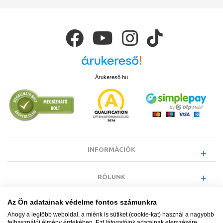
Árukereső.hu
INFORMÁCIÓK
RÓLUNK
Az Ön adatainak védelme fontos számunkra
EGYÉB INFORMÁCIÓK
Ahogy a legtöbb weboldal, a miénk is sütiket (cookie-kat) használ a nagyobb
felhasználói élmény érdekében. Ezt látogatóink adatainak elemzésére,