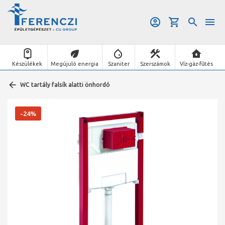
Készülékek
Megújuló energia
Szaniter
Szerszámok
Víz-gáz-fűtés
WC tartály falsík alatti önhordó
-24%