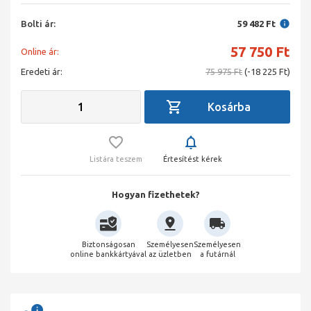
Bolti ár:
59 482 Ft
57 750
Ft
Online ár:
Eredeti ár:
75 975 Ft
(-18 225 Ft)
Listára teszem
Értesítést kérek
Hogyan fizethetek?
Biztonságosan
Személyesen
Személyesen
online bankkártyával
az üzletben
a futárnál