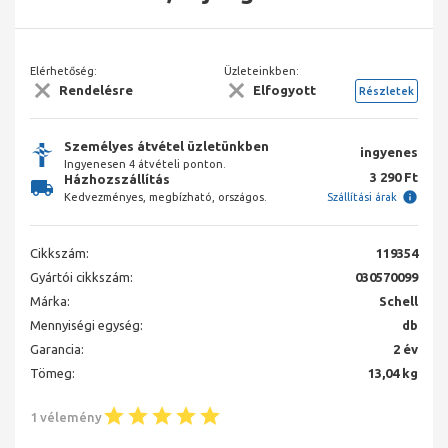
Elérhetőség:
Üzleteinkben:
Rendelésre
Elfogyott
Részletek
Személyes átvétel üzletünkben
ingyenes
Ingyenesen 4 átvételi ponton.
3 290 Ft
Házhozszállítás
Kedvezményes, megbízható, országos.
Szállítási árak
Cikkszám:
119354
Gyártói cikkszám:
030570099
Márka:
Schell
Mennyiségi egység:
db
Garancia:
2 év
Tömeg:
13,04 kg
1 vélemény