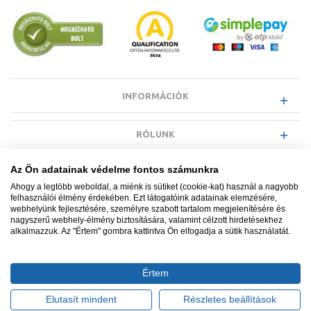
INFORMÁCIÓK
RÓLUNK
Az Ön adatainak védelme fontos számunkra
EGYÉB INFORMÁCIÓK
Ahogy a legtöbb weboldal, a miénk is sütiket (cookie-kat) használ a nagyobb
felhasználói élmény érdekében. Ezt látogatóink adatainak elemzésére,
webhelyünk fejlesztésére, személyre szabott tartalom megjelenítésére és
VÁSÁRLÓI INFORMÁCIÓK
nagyszerű webhely-élmény biztosítására, valamint célzott hirdetésekhez
alkalmazzuk. Az "Értem" gombra kattintva Ön elfogadja a sütik használatát.
Értem
Minden jog fenntartva. © Adatkezelés nyilvántartási száma NAIH-
87052/2015.
Elutasít mindent
Részletes beállítások
Ügyfélszolgálat: +36 1 700 3500