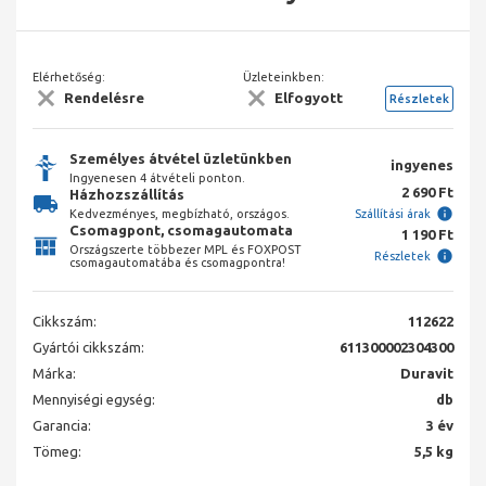
Elérhetőség:
Üzleteinkben:
Rendelésre
Elfogyott
Részletek
Személyes átvétel üzletünkben
ingyenes
Ingyenesen 4 átvételi ponton.
2 690 Ft
Házhozszállítás
Kedvezményes, megbízható, országos.
Szállítási árak
Csomagpont, csomagautomata
1 190 Ft
Országszerte többezer MPL és FOXPOST
Részletek
csomagautomatába és csomagpontra!
Cikkszám:
112622
Gyártói cikkszám:
611300002304300
Márka:
Duravit
Mennyiségi egység:
db
Garancia:
3 év
Tömeg:
5,5 kg