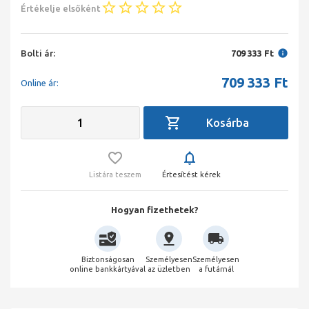
Értékelje elsőként
Bolti ár:
709 333 Ft
709 333
Ft
Online ár:
Listára teszem
Értesítést kérek
Hogyan fizethetek?
Biztonságosan
Személyesen
Személyesen
online bankkártyával
az üzletben
a futárnál