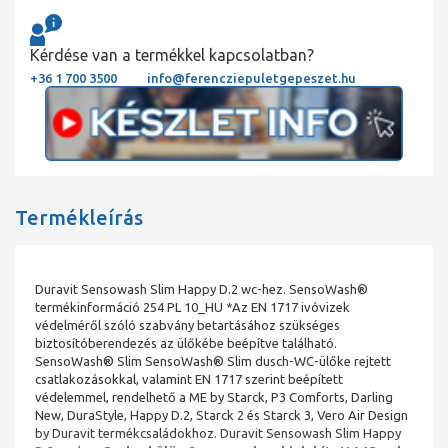
Kérdése van a termékkel kapcsolatban?
+36 1 700 3500
info@ferencziepuletgepeszet.hu
Termékleírás
Duravit Sensowash Slim Happy D.2 wc-hez. SensoWash®
termékinformáció 254 PL 10_HU *Az EN 1717 ivóvizek
védelméről szóló szabvány betartásához szükséges
biztosítóberendezés az ülőkébe beépítve található.
SensoWash® Slim SensoWash® Slim dusch-WC-ülőke rejtett
csatlakozásokkal, valamint EN 1717 szerint beépített
védelemmel, rendelhető a ME by Starck, P3 Comforts, Darling
New, DuraStyle, Happy D.2, Starck 2 és Starck 3, Vero Air Design
by Duravit termékcsaládokhoz. Duravit Sensowash Slim Happy