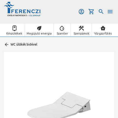
Készülékek
Megújuló energia
Szaniter
Szerszámok
Víz-gáz-fűtés
WC ülőkék bidével