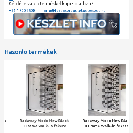
Kérdése van a termékkel kapcsolatban?
+36 1 700 3500
info@ferencziepuletgepeszet.hu
Hasonló termékek
Radaway Modo New Black
Radaway Modo New Black
II Frame Walk-in fekete
II Frame Walk-in fekete
zuhanyfal 110, 1100x2000
zuhanyfal 100, 1000x2000