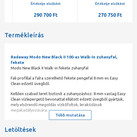
mm
mm
Értékelje elsőként
Értékelje elsőként
290 700 Ft
270 750 Ft
Termékleírás
Radaway Modo New Black II 100-as Walk-In zuhanyfal,
fekete
Modo New Black II Walk-in fekete zuhanyfal
Fali profillal a falra szerelhető fekete pengefal 8 mm-es Easy
Clean edzett üvegből.
Kellően szabad teret biztosít a zuhanyzáshoz. 8 mm vastag Easy
Clean vízlepergető bevonattal ellátott edzett üvegből gyártjuk,
mely elsőrendű megoldás vízkőfoltok, lerakódások
megakadályozására.
Több mutatása
Méretek:
Letöltések
70; 80; 90; 100; 110; 120; 130; 140; 150; 160 cm-es szélességben
kínáljuk.