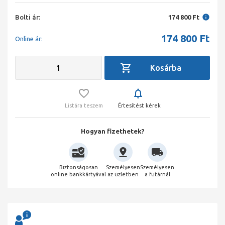
Bolti ár:
174 800 Ft
174 800
Ft
Online ár:
Listára teszem
Értesítést kérek
Hogyan fizethetek?
Biztonságosan
Személyesen
Személyesen
online bankkártyával
az üzletben
a futárnál