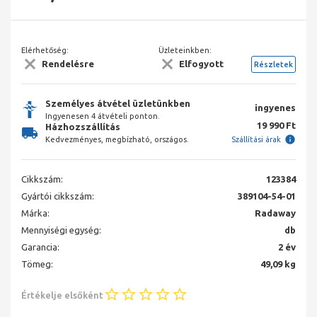
Elérhetőség:
Üzleteinkben:
Rendelésre
Elfogyott
Részletek
Személyes átvétel üzletünkben
ingyenes
Ingyenesen 4 átvételi ponton.
19 990 Ft
Házhozszállítás
Kedvezményes, megbízható, országos.
Szállítási árak
Cikkszám:
123384
Gyártói cikkszám:
389104-54-01
Márka:
Radaway
Mennyiségi egység:
db
Garancia:
2 év
Tömeg:
49,09 kg
Értékelje elsőként