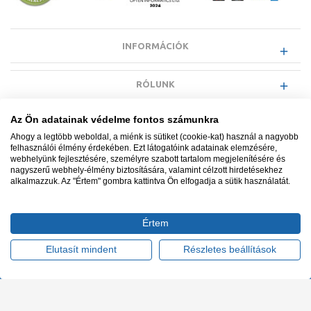
INFORMÁCIÓK
RÓLUNK
Az Ön adatainak védelme fontos számunkra
EGYÉB INFORMÁCIÓK
Ahogy a legtöbb weboldal, a miénk is sütiket (cookie-kat) használ a nagyobb
felhasználói élmény érdekében. Ezt látogatóink adatainak elemzésére,
webhelyünk fejlesztésére, személyre szabott tartalom megjelenítésére és
VÁSÁRLÓI INFORMÁCIÓK
nagyszerű webhely-élmény biztosítására, valamint célzott hirdetésekhez
alkalmazzuk. Az "Értem" gombra kattintva Ön elfogadja a sütik használatát.
Értem
Minden jog fenntartva. © Adatkezelés nyilvántartási száma NAIH-
87052/2015.
Elutasít mindent
Részletes beállítások
Ügyfélszolgálat: +36 1 700 3500
Tervezte és készítette:
Vision-Software, az Octopus 8 ERP
forgalmazója
.