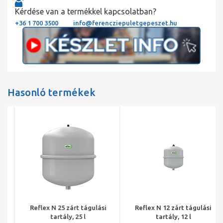
Kérdése van a termékkel kapcsolatban?
+36 1 700 3500
info@ferencziepuletgepeszet.hu
Hasonló termékek
Reflex N 25 zárt tágulási
Reflex N 12 zárt tágulási
tartály, 25 l
tartály, 12 l