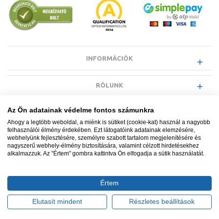
INFORMÁCIÓK
RÓLUNK
Az Ön adatainak védelme fontos számunkra
EGYÉB INFORMÁCIÓK
Ahogy a legtöbb weboldal, a miénk is sütiket (cookie-kat) használ a nagyobb
felhasználói élmény érdekében. Ezt látogatóink adatainak elemzésére,
webhelyünk fejlesztésére, személyre szabott tartalom megjelenítésére és
VÁSÁRLÓI INFORMÁCIÓK
nagyszerű webhely-élmény biztosítására, valamint célzott hirdetésekhez
alkalmazzuk. Az "Értem" gombra kattintva Ön elfogadja a sütik használatát.
Értem
Minden jog fenntartva. © Adatkezelés nyilvántartási száma NAIH-
87052/2015.
Elutasít mindent
Részletes beállítások
Ügyfélszolgálat: +36 1 700 3500