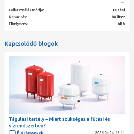
Tartós epoxigyanta bevonat
Felhasználás módja:
Fűtési
Gyári nyomás alatt álló gázkamrával
Típus: N 80
Kapacitás:
80 liter
Névleges térfogat: 80 l
Elhelyezés:
álló
Hasznos térfogat max: 72 l
Megengedett előremenő hőmérséklet: 120 ° C
Megengedett üzemi hőmérséklet: 70 ° C
Kapcsolódó blogok
Megengedett üzemi nyomás: 6 bar
Gyári gázellátási nyomás: 1,5 bar
Átmérő: 512 mm
Magasság: 558 mm
Üres súly: 13,28 kg
Rendszercsatlakozás: R 1"
Szín: szürke
Tágulási tartály – Miért szükséges a fűtési és
vízrendszerben?
Érdekességek
2026.04.24. 13:11