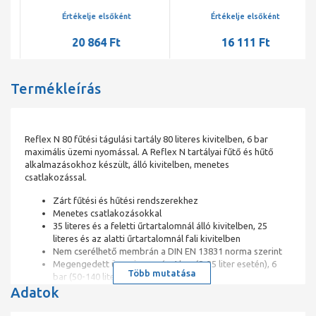
Értékelje elsőként
Értékelje elsőként
20 864 Ft
16 111 Ft
Termékleírás
Reflex N 80 fűtési tágulási tartály 80 literes kivitelben, 6 bar
maximális üzemi nyomással. A Reflex N tartályai fűtő és hűtő
alkalmazásokhoz készült, álló kivitelben, menetes
csatlakozással.
Zárt fűtési és hűtési rendszerekhez
Menetes csatlakozásokkal
35 literes és a feletti űrtartalomnál álló kivitelben, 25
literes és az alatti űrtartalomnál fali kivitelben
Nem cserélhető membrán a DIN EN 13831 norma szerint
Megengedett üzemi nyomás 4 bar (8-35 liter esetén), 6
Több mutatása
bar (50-140 liter esetén)
Adatok
Legalább 25-50% fagyálló adalékkal keverhető
Jóváhagyás a nyomástartó edényekről szóló 2014/68 / EU
szabványnak