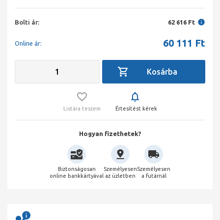
Bolti ár:
62 616 Ft
60 111
Ft
Online ár:
Listára teszem
Értesítést kérek
Hogyan fizethetek?
Biztonságosan
Személyesen
Személyesen
online bankkártyával
az üzletben
a futárnál