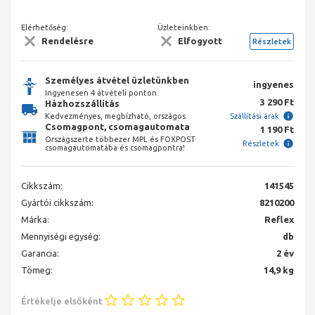
Elérhetőség:
Üzleteinkben:
Rendelésre
Elfogyott
Részletek
Személyes átvétel üzletünkben
ingyenes
Ingyenesen 4 átvételi ponton.
3 290 Ft
Házhozszállítás
Kedvezményes, megbízható, országos.
Szállítási árak
Csomagpont, csomagautomata
1 190 Ft
Országszerte többezer MPL és FOXPOST
Részletek
csomagautomatába és csomagpontra!
Cikkszám:
141545
Gyártói cikkszám:
8210200
Márka:
Reflex
Mennyiségi egység:
db
Garancia:
2 év
Tömeg:
14,9 kg
Értékelje elsőként