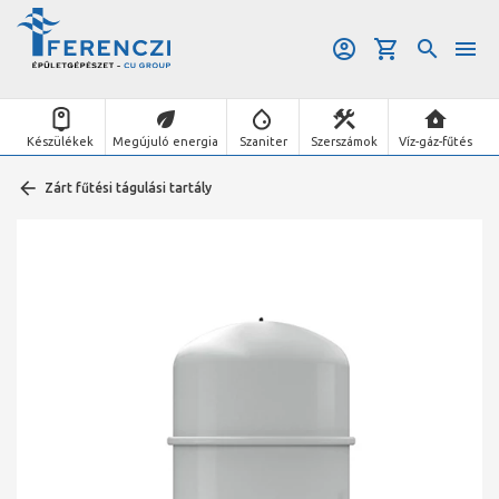
Készülékek
Megújuló energia
Szaniter
Szerszámok
Víz-gáz-fűtés
Zárt fűtési tágulási tartály