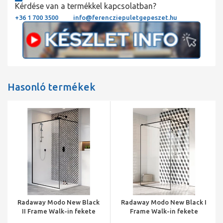
Kérdése van a termékkel kapcsolatban?
+36 1 700 3500
info@ferencziepuletgepeszet.hu
Hasonló termékek
Radaway Modo New Black
Radaway Modo New Black I
II Frame Walk-in fekete
Frame Walk-in fekete
zuhanyfal 100, 1000x2000
zuhanyfal 160, 1600x2000