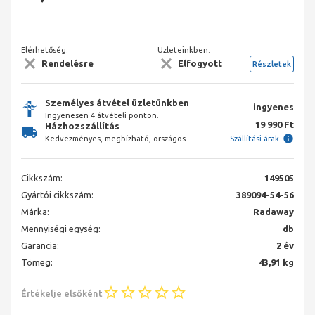
Elérhetőség:
Üzleteinkben:
Rendelésre
Elfogyott
Részletek
Személyes átvétel üzletünkben
ingyenes
Ingyenesen 4 átvételi ponton.
19 990 Ft
Házhozszállítás
Kedvezményes, megbízható, országos.
Szállítási árak
Cikkszám:
149505
Gyártói cikkszám:
389094-54-56
Márka:
Radaway
Mennyiségi egység:
db
Garancia:
2 év
Tömeg:
43,91 kg
Értékelje elsőként