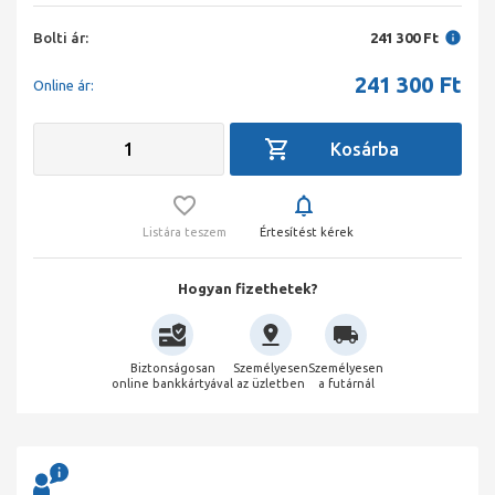
Bolti ár:
241 300 Ft
241 300
Ft
Online ár:
Listára teszem
Értesítést kérek
Hogyan fizethetek?
Biztonságosan
Személyesen
Személyesen
online bankkártyával
az üzletben
a futárnál