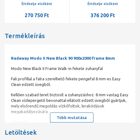
mm
mm
Értékelje elsőként
Értékelje elsőként
270 750 Ft
376 200 Ft
Termékleírás
Radaway Modo II New Black 90 900x2000 frame 8mm
Modo New Black II Frame Walk-in fekete zuhanyfal
Fali profillal a falra szerelhető fekete pengefal 8 mm-es Easy
Clean edzett üvegből.
Kellően szabad teret biztosít a zuhanyzáshoz. 8 mm vastag Easy
Clean vízlepergető bevonattal ellátott edzett üvegből gyártjuk,
mely elsőrendű megoldás vízkőfoltok, lerakódások
megakadályozására.
Több mutatása
Méretek:
Letöltések
50, 55, 60, 65, 70, 75, 80, 85, 90, 95, 100, 105, 110, 115, 120, 125,
130, 135, 140, 145, 150, 155, 160 cm-es szélességben kínáljuk.