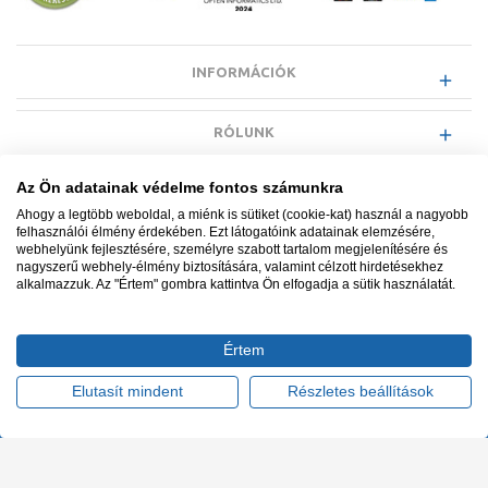
INFORMÁCIÓK
RÓLUNK
Az Ön adatainak védelme fontos számunkra
EGYÉB INFORMÁCIÓK
Ahogy a legtöbb weboldal, a miénk is sütiket (cookie-kat) használ a nagyobb
felhasználói élmény érdekében. Ezt látogatóink adatainak elemzésére,
webhelyünk fejlesztésére, személyre szabott tartalom megjelenítésére és
VÁSÁRLÓI INFORMÁCIÓK
nagyszerű webhely-élmény biztosítására, valamint célzott hirdetésekhez
alkalmazzuk. Az "Értem" gombra kattintva Ön elfogadja a sütik használatát.
Értem
Minden jog fenntartva. © Adatkezelés nyilvántartási száma NAIH-
87052/2015.
Elutasít mindent
Részletes beállítások
Ügyfélszolgálat: +36 1 700 3500
Tervezte és készítette:
Vision-Software, az Octopus 8 ERP
forgalmazója
.