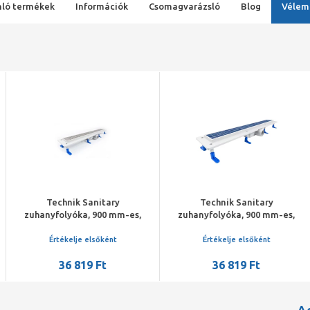
ló termékek
Információk
Csomagvarázsló
Blog
Vélem
 Sanitary
Technik Sanitary
Technik 
a, 900 mm-es,
zuhanyfolyóka, 900 mm-es,
zuhanyfolyók
 ráccsal
Floore ráccsal, burkolható
Drops 
e elsőként
Értékelje elsőként
Értékelje
19 Ft
36 819 Ft
35 4