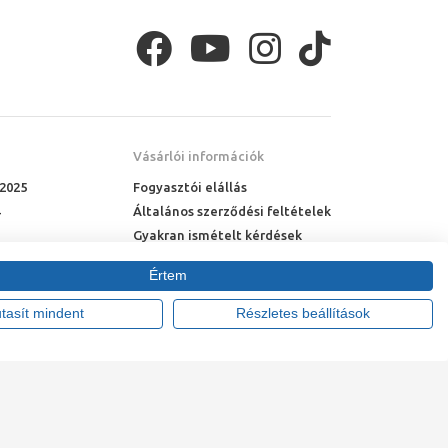
Vásárlói információk
 2025
Fogyasztói elállás
Általános szerződési feltételek
Gyakran ismételt kérdések
Online rendelés menete
Értem
Fizetési feltételek
Házhozszállítás
utasít mindent
Részletes beállítások
tte:
Vision-Software, az Octopus 8 ERP forgalmazója
.