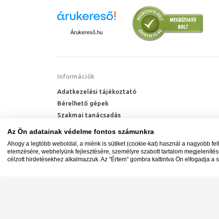
Árukereső.hu
Információk
Adatkezelési tájékoztató
Bérelhető gépek
Szakmai tanácsadás
Technik Cool Pro hőszivattyú tájékoztató
Az Ön adatainak védelme fontos számunkra
Milyen radiátort vegyek?
Ahogy a legtöbb weboldal, a miénk is sütiket (cookie-kat) használ a nagyobb fe
Hőszivattyú kalkulátor
elemzésére, webhelyünk fejlesztésére, személyre szabott tartalom megjeleníté
célzott hirdetésekhez alkalmazzuk. Az "Értem" gombra kattintva Ön elfogadja a s
Minden jog fenntartva. © Adatkezelés nyilvántartási s
Ügyfélszolgálat: +36 1 700 3500