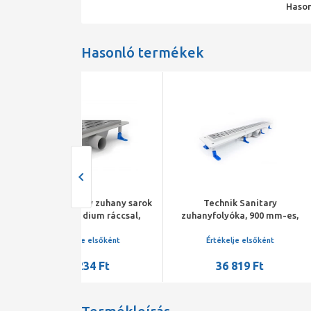
Hason
Hasonló termékek
ary zuhany sarok
Technik Sanitary
Technik
dium ráccsal,
zuhanyfolyóka, 900 mm-es,
zuhanyfolyók
nyes
Medium ráccsal
Harmoni
je elsőként
Értékelje elsőként
Értékelj
234 Ft
36 819 Ft
36 8