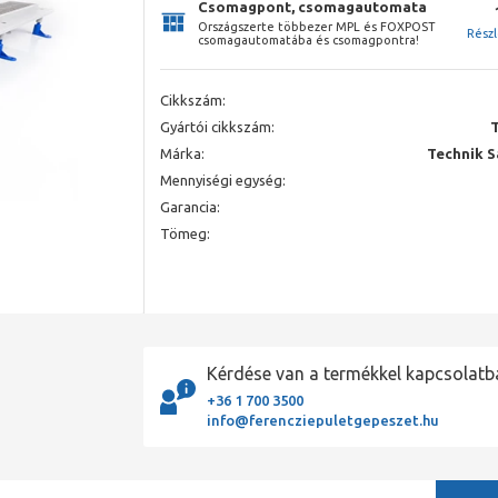
Csomagpont, csomagautomata
Országszerte többezer MPL és FOXPOST
Rész
csomagautomatába és csomagpontra!
Cikkszám:
Gyártói cikkszám:
Márka:
Technik S
Mennyiségi egység:
Garancia:
Tömeg:
Kérdése van a termékkel kapcsolatb
+36 1 700 3500
info@ferencziepuletgepeszet.hu