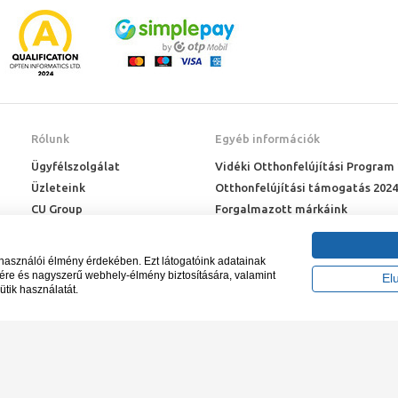
Rólunk
Egyéb információk
Ügyfélszolgálat
Vidéki Otthonfelújítási Program
Üzleteink
Otthonfelújítási támogatás 2024
CU Group
Forgalmazott márkáink
Rólunk
ÉMI engedélyek
Karrier
Letöltések
lhasználói élmény érdekében. Ezt látogatóink adatainak
Adatkezelési kérelem
sére és nagyszerű webhely-élmény biztosítására, valamint
El
ütik használatát.
Blog
záma NAIH-87052/2015.
Tervezte és készíte