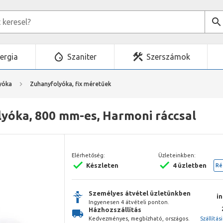
ergia
Szaniter
Szerszámok
yóka
Zuhanyfolyóka, fix méretűek
lyóka, 800 mm-es, Harmoni ráccsal
Elérhetőség:
Üzleteinkben:
Készleten
4 üzletben
Ré
Személyes átvétel üzletünkben
i
Ingyenesen 4 átvételi ponton.
Házhozszállítás
Kedvezményes, megbízható, országos.
Szállítás