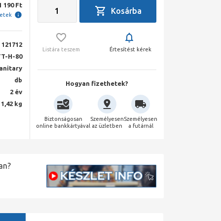
1 190 Ft
letek
121712
Listára teszem
Értesítést kérek
TT-H-80
anitary
db
Hogyan fizethetek?
2 év
1,42 kg
Biztonságosan
Személyesen
Személyesen
online bankkártyával
az üzletben
a futárnál
an?