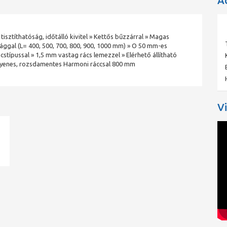
A
sztíthatóság, időtálló kivitel » Kettős bűzzárral » Magas
zúsággal (L= 400, 500, 700, 800, 900, 1000 mm) » O 50 mm-es
cstípussal » 1,5 mm vastag rács lemezzel » Elérhető állítható
gyenes, rozsdamentes Harmoni ráccsal 800 mm
V
ad