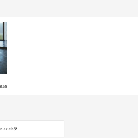
8:58
n az első!