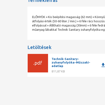
Termékleírás
ELŐNYÖK » Kis beépítési magasság (62 mm) » Könnyű ti
átfolyási érték (50-60 liter / min.) » 6 féle rács hoss
elfolyással » Állítható magasság (30mm) » 6 féle fedrá
műanyag lábakkal Technik Sanitary zuhanyfolyóka e
Letöltések
Technik-Sanitary-
.pdf
zuhanyfolyóka-Műszaki-
downlo
adatlap
811,87 KB