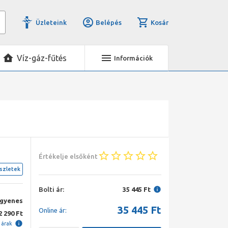
Üzleteink
Belépés
Kosár
Víz-gáz-fűtés
Információk
Értékelje elsőként
szletek
Bolti ár:
35 445 Ft
ngyenes
35 445
Ft
Online ár:
2 290 Ft
i árak