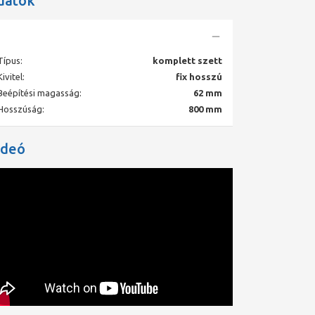
datok
Típus:
komplett szett
Kivitel:
fix hosszú
Beépítési magasság:
62 mm
Hosszúság:
800 mm
ideó