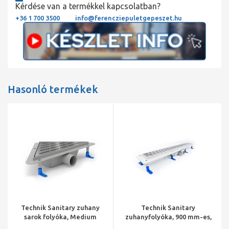
Kérdése van a termékkel kapcsolatban?
+36 1 700 3500
info@ferencziepuletgepeszet.hu
Hasonló termékek
Technik Sanitary zuhany
Technik Sanitary
sarok folyóka, Medium
zuhanyfolyóka, 900 mm-es,
ráccsal, fényes
Medium ráccsal