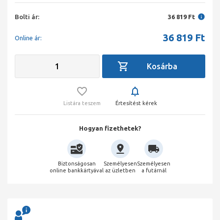
Bolti ár:
36 819 Ft
36 819
Ft
Online ár:
Listára teszem
Értesítést kérek
Hogyan fizethetek?
Biztonságosan
Személyesen
Személyesen
online bankkártyával
az üzletben
a futárnál