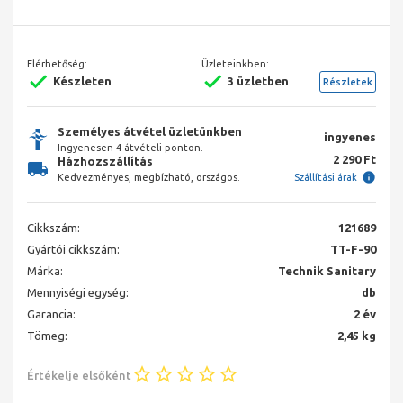
Elérhetőség:
Üzleteinkben:
Készleten
3 üzletben
Részletek
Személyes átvétel üzletünkben
ingyenes
Ingyenesen 4 átvételi ponton.
2 290 Ft
Házhozszállítás
Kedvezményes, megbízható, országos.
Szállítási árak
Cikkszám:
121689
Gyártói cikkszám:
TT-F-90
Márka:
Technik Sanitary
Mennyiségi egység:
db
Garancia:
2 év
Tömeg:
2,45 kg
Értékelje elsőként