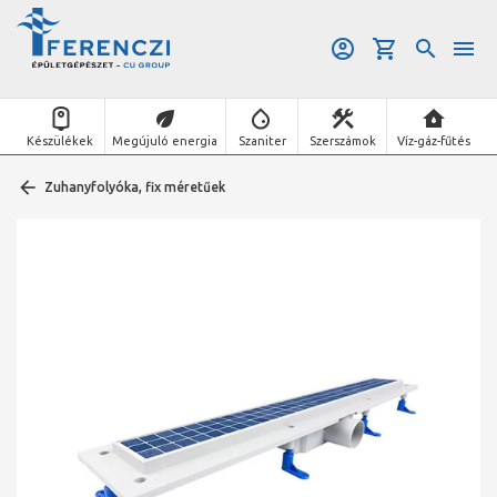
Készülékek
Megújuló energia
Szaniter
Szerszámok
Víz-gáz-fűtés
Zuhanyfolyóka, fix méretűek