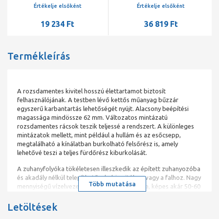
Értékelje elsőként
Értékelje elsőként
19 234 Ft
36 819 Ft
Termékleírás
A rozsdamentes kivitel hosszú élettartamot biztosít
felhasználójának. A testben lévő kettős műanyag bűzzár
egyszerű karbantartás lehetőségét nyújt. Alacsony beépítési
magassága mindössze 62 mm. Változatos mintázatú
rozsdamentes rácsok teszik teljessé a rendszert. A különleges
mintázatok mellett, mint például a hullám és az esőcsepp,
megtalálható a kínálatban burkolható felsőrész is, amely
lehetővé teszi a teljes fürdőrész kiburkolását.
A zuhanyfolyóka tökéletesen illeszkedik az épített zuhanyozóba
és akadály nélkül telepíthető a kabin ajtóhoz vagy a falhoz. Nagy
Több mutatása
mennyiségű vízelvezetés tökéletes megoldója, képes akár 50-60
liter vizet elvezetni percenként. A zuhanyfolyóka segítségével
akadálymentesíthetjük a fürdőhelyiséget, ezzel megkönnyítve a
Letöltések
mozgáskorlátozottak, illetve a nehezen mozgó emberek