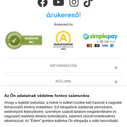
Árukereső.hu
INFORMÁCIÓK
RÓLUNK
Az Ön adatainak védelme fontos számunkra
EGYÉB INFORMÁCIÓK
Ahogy a legtöbb weboldal, a miénk is sütiket (cookie-kat) használ a nagyobb
felhasználói élmény érdekében. Ezt látogatóink adatainak elemzésére,
webhelyünk fejlesztésére, személyre szabott tartalom megjelenítésére és
VÁSÁRLÓI INFORMÁCIÓK
nagyszerű webhely-élmény biztosítására, valamint célzott hirdetésekhez
alkalmazzuk. Az "Értem" gombra kattintva Ön elfogadja a sütik használatát.