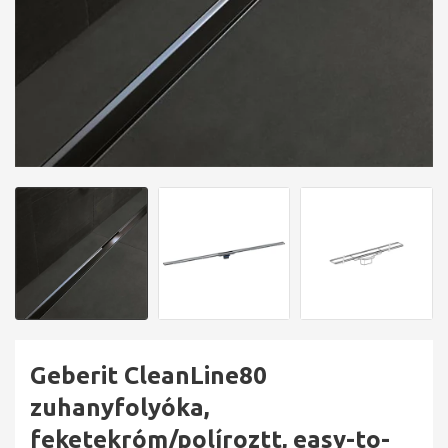
Geberit CleanLine80
zuhanyfolyóka,
feketekróm/políroztt, easy-to-