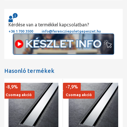
Kérdése van a termékkel kapcsolatban?
+36 1 700 3500
info@ferencziepuletgepeszet.hu
Hasonló termékek
-8,9%
-7,9%
Csomag akció
Csomag akció