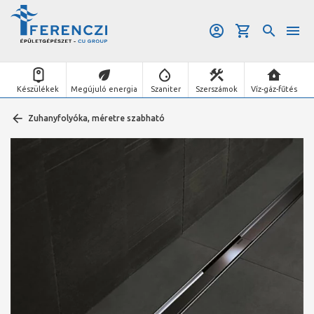
Készülékek
Megújuló energia
Szaniter
Szerszámok
Víz-gáz-fűtés
Zuhanyfolyóka, méretre szabható