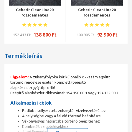
Geberit CleanLine20
Geberit CleanLine20
rozsdamentes
rozsdamentes
zuhanyfolyóka,
zuhanyfolyóka,
elektropolírozott,
elektropolírozott,
szálcsiszolt acél, 30-130 cm
szálcsiszolt acél, 30-90 cm
138 800 Ft
92 900 Ft
152 413 Ft
100 905 Ft
Termékleírás
Figyelem:
A zuhanyfolyóka két különálló cikkszám együtt
történő rendelése esetén komplett (beépítő
alapkészlet+gyűjtőprofil)!
Beépítő alapkészlet cikkszámai: 154.150.00.1 vagy 154.152.00.1
Alkalmazási célok
Padlóba süllyesztett zuhanytér vízelvezetéséhez
A helyiségbe vagy a fal elé történő beépítésre
Vékonyágyas habarcsba történő beépítéshez
Kombinált szigetelésekhez
Akadálymentes építésre alkalmas