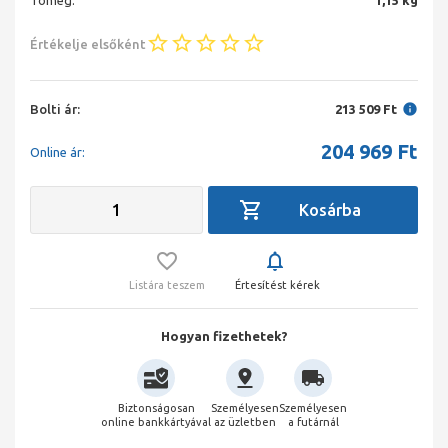
Tömeg:
1,15 kg
Értékelje elsőként
Bolti ár:
213 509 Ft
204 969
Ft
Online ár:
Listára teszem
Értesítést kérek
Hogyan fizethetek?
Biztonságosan
Személyesen
Személyesen
online bankkártyával
az üzletben
a futárnál