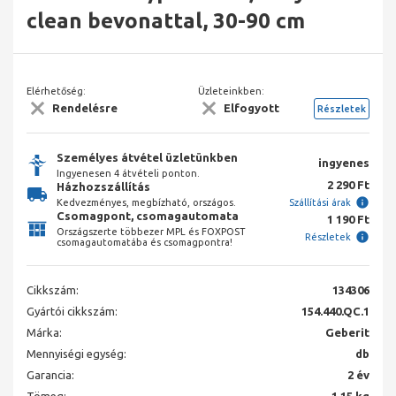
clean bevonattal, 30-90 cm
Elérhetőség:
Üzleteinkben:
Rendelésre
Elfogyott
Részletek
Személyes átvétel üzletünkben
ingyenes
Ingyenesen 4 átvételi ponton.
2 290 Ft
Házhozszállítás
Kedvezményes, megbízható, országos.
Szállítási árak
Csomagpont, csomagautomata
1 190 Ft
Országszerte többezer MPL és FOXPOST
Részletek
csomagautomatába és csomagpontra!
Cikkszám:
134306
Gyártói cikkszám:
154.440.QC.1
Márka:
Geberit
Mennyiségi egység:
db
Garancia:
2 év