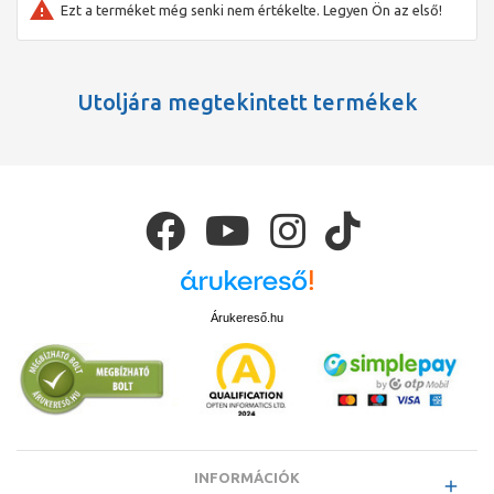
Ezt a terméket még senki nem értékelte. Legyen Ön az első!
Tömítőmandzsetta
Kiegészítőleg rendelhető
Beépítőkészlet CleanLine sorozatú zuhanyfolyókához
Utoljára megtekintett termékek
Árukereső.hu
INFORMÁCIÓK