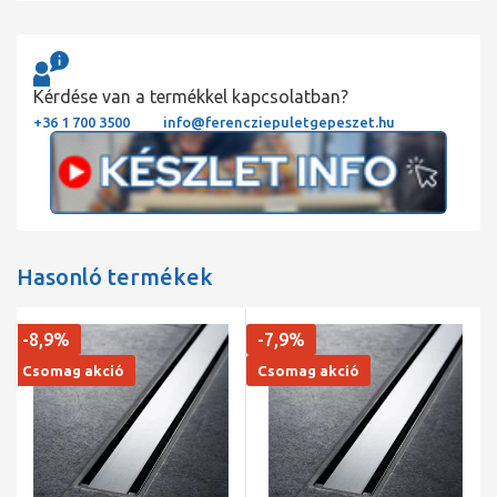
Kérdése van a termékkel kapcsolatban?
+36 1 700 3500
info@ferencziepuletgepeszet.hu
Hasonló termékek
-8,9%
-7,9%
Csomag akció
Csomag akció