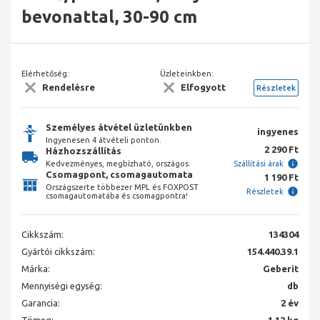
bevonattal, 30-90 cm
Elérhetőség:
Üzleteinkben:
Rendelésre
Elfogyott
Részletek
Személyes átvétel üzletünkben
ingyenes
Ingyenesen 4 átvételi ponton.
2 290 Ft
Házhozszállítás
Kedvezményes, megbízható, országos.
Szállítási árak
Csomagpont, csomagautomata
1 190 Ft
Országszerte többezer MPL és FOXPOST
Részletek
csomagautomatába és csomagpontra!
Cikkszám:
134304
Gyártói cikkszám:
154.440.39.1
Márka:
Geberit
Mennyiségi egység:
db
Garancia:
2 év