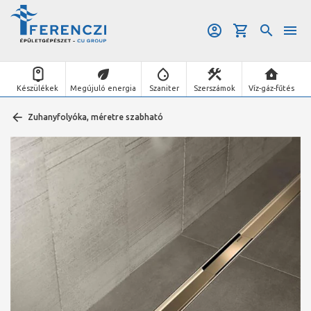
Készülékek
Megújuló energia
Szaniter
Szerszámok
Víz-gáz-fűtés
Zuhanyfolyóka, méretre szabható