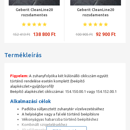
Geberit CleanLine20
Geberit CleanLine20
rozsdamentes
rozsdamentes
zuhanyfolyóka,
zuhanyfolyóka,
elektropolírozott,
elektropolírozott,
szálcsiszolt acél, 30-130 cm
szálcsiszolt acél, 30-90 cm
138 800 Ft
92 900 Ft
152 413 Ft
100 905 Ft
Termékleírás
Figyelem:
A zuhanyfolyóka két különálló cikkszám együtt
történő rendelése esetén komplett (beépítő
alapkészlet+gyűjtőprofil)!
Beépítő alapkészlet cikkszámai: 154.150.00.1 vagy 154.152.00.1
Alkalmazási célok
Padlóba süllyesztett zuhanytér vízelvezetéséhez
A helyiségbe vagy a fal elé történő beépítésre
Vékonyágyas habarcsba történő beépítéshez
Kombinált szigetelésekhez
Akadálymentes építésre alkalmas