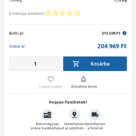
Tömeg:
1,12 kg
Értékelje elsőként
Bolti ár:
213 509 Ft
204 969
Ft
Online ár:
Listára teszem
Értesítést kérek
Hogyan fizethetek?
Biztonságosan
Személyesen
Személyesen
online bankkártyával
az üzletben
a futárnál