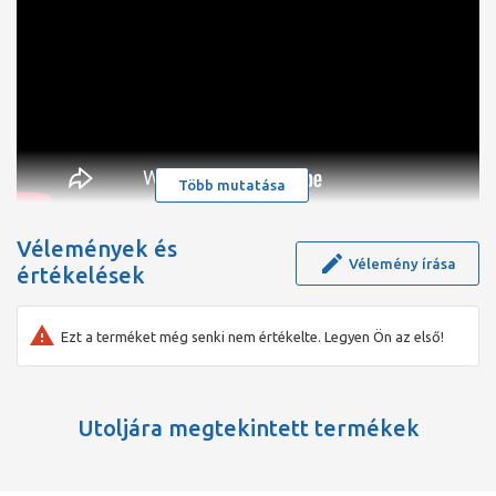
Tömítőmandzsetta
Kiegészítőleg rendelhető
Beépítőkészlet CleanLine sorozatú zuhanyfolyókához
Több mutatása
Vélemények és
Vélemény írása
értékelések
Ezt a terméket még senki nem értékelte. Legyen Ön az első!
Utoljára megtekintett termékek