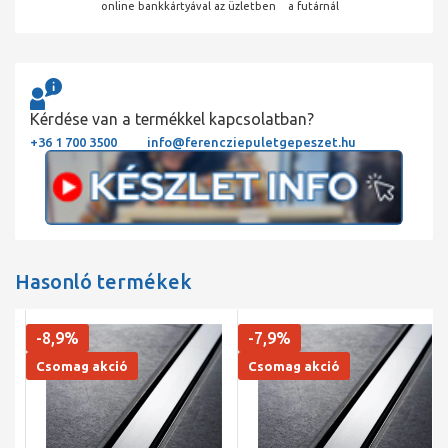
online bankkártyával
az üzletben
a futárnál
Kérdése van a termékkel kapcsolatban?
+36 1 700 3500
info@ferencziepuletgepeszet.hu
Hasonló termékek
-8,9%
-7,9%
Csomag akció
Csomag akció