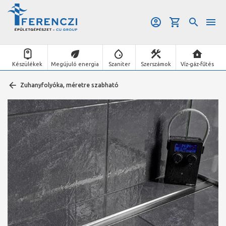
Készülékek
Megújuló energia
Szaniter
Szerszámok
Víz-gáz-fűtés
Zuhanyfolyóka, méretre szabható