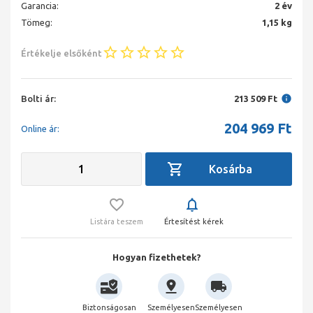
Garancia:
2 év
Tömeg:
1,15 kg
Értékelje elsőként
Bolti ár:
213 509 Ft
204 969
Ft
Online ár:
Listára teszem
Értesítést kérek
Hogyan fizethetek?
Biztonságosan
Személyesen
Személyesen