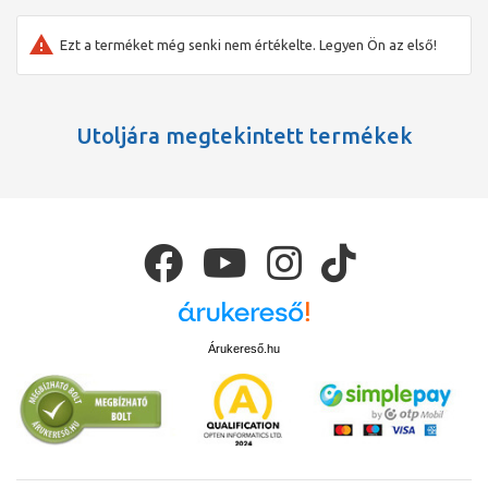
Bekötőcső kiegyenlítő gyűrűvel
Tapadókorong
Ezt a terméket még senki nem értékelte. Legyen Ön az első!
Tömítőmandzsetta
Kiegészítőleg rendelhető
Beépítőkészlet CleanLine sorozatú zuhanyfolyókához
Utoljára megtekintett termékek
Árukereső.hu