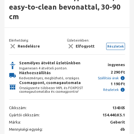
easy-to-clean bevonattal, 30-90
cm
Elérhetőség:
Üzleteinkben:
Rendelésre
Elfogyott
Részletek
Személyes átvétel üzletünkben
ingyenes
Ingyenesen 4 átvételi ponton.
2 290 Ft
Házhozszállítás
Kedvezményes, megbízható, országos.
Szállítási árak
Csomagpont, csomagautomata
1 190 Ft
Országszerte többezer MPL és FOXPOST
Részletek
csomagautomatába és csomagpontra!
Cikkszám:
134305
Gyártói cikkszám:
154.440.KS.1
Márka:
Geberit
Mennyiségi egység:
db