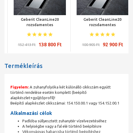
Geberit CleanLine20
Geberit CleanLine20
rozsdamentes
rozsdamentes
zuhanyfolyóka,
zuhanyfolyóka,
elektropolírozott,
elektropolírozott,
szálcsiszolt acél, 30-130 cm
szálcsiszolt acél, 30-90 cm
138 800 Ft
92 900 Ft
152 413 Ft
100 905 Ft
Termékleírás
Figyelem:
A zuhanyfolyóka két különálló cikkszám együtt
történő rendelése esetén komplett (beépítő
alapkészlet+gyűjtőprofil)!
Beépítő alapkészlet cikkszámai: 154.150.00.1 vagy 154.152.00.1
Alkalmazási célok
Padlóba süllyesztett zuhanytér vízelvezetéséhez
A helyiségbe vagy a fal elé történő beépítésre
Vékonyágyas habarcsba történő beépítéshez