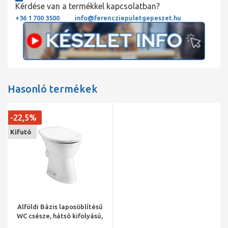
Kérdése van a termékkel kapcsolatban?
+36 1 700 3500
info@ferencziepuletgepeszet.hu
Hasonló termékek
-22,5%
Kifutó
Alföldi Bázis laposöblítésű
WC csésze, hátsó kifolyású,
CleanFlush öblítési