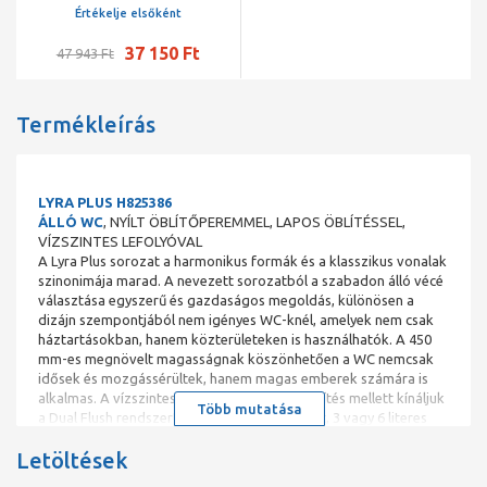
technológiával, fehér
Értékelje elsőként
37 150 Ft
47 943 Ft
Termékleírás
LYRA PLUS H825386
ÁLLÓ WC
, NYÍLT ÖBLÍTŐPEREMMEL, LAPOS ÖBLÍTÉSSEL,
VÍZSZINTES LEFOLYÓVAL
A Lyra Plus sorozat a harmonikus formák és a klasszikus vonalak
szinonimája marad. A nevezett sorozatból a szabadon álló vécé
választása egyszerű és gazdaságos megoldás, különösen a
dizájn szempontjából nem igényes WC-knél, amelyek nem csak
háztartásokban, hanem közterületeken is használhatók. A 450
mm-es megnövelt magasságnak köszönhetően a WC nemcsak
idősek és mozgássérültek, hanem magas emberek számára is
alkalmas. A vízszintes hulladék és a lapos öblítés mellett kínáljuk
Több mutatása
a Dual Flush rendszert, víztakarékos áramlást, 3 vagy 6 literes
opcióval. A JIKA kerámia termékekre 10 év kiterjesztett
Letöltések
garanciát biztosítunk.