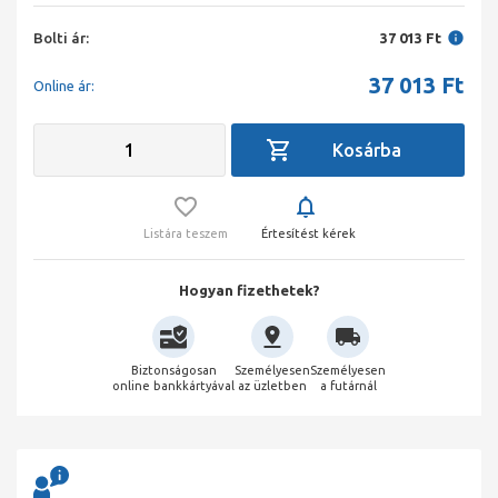
Bolti ár:
37 013 Ft
37 013
Ft
Online ár:
Listára teszem
Értesítést kérek
Hogyan fizethetek?
Biztonságosan
Személyesen
Személyesen
online bankkártyával
az üzletben
a futárnál