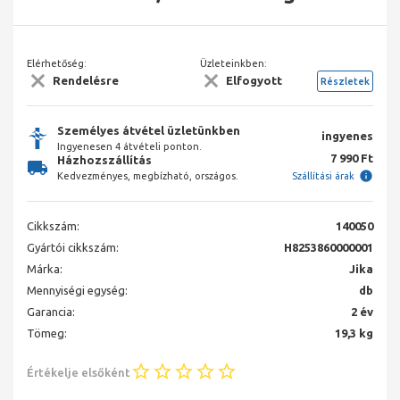
Elérhetőség:
Üzleteinkben:
Rendelésre
Elfogyott
Részletek
Személyes átvétel üzletünkben
ingyenes
Ingyenesen 4 átvételi ponton.
7 990 Ft
Házhozszállítás
Kedvezményes, megbízható, országos.
Szállítási árak
Cikkszám:
140050
Gyártói cikkszám:
H8253860000001
Márka:
Jika
Mennyiségi egység:
db
Garancia:
2 év
Tömeg:
19,3 kg
Értékelje elsőként