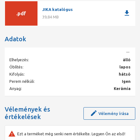
Méretek:
JIKA katalógus
Hosszúság: 470 mm
download
.pdf
Szélesség: 360 mm
39,84 MB
Súly: 450 mm
Adatok
Elhelyezés:
álló
Öblítés:
lapos
Kifolyás:
hátsó
Perem nélküli:
Igen
Anyag:
Kerámia
Vélemények és
Vélemény írása
értékelések
Ezt a terméket még senki nem értékelte. Legyen Ön az első!