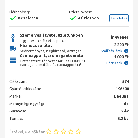
Elérhetőség:
Üzleteinkben:
Készleten
4 üzletben
Részletek
Személyes átvétel üzletünkben
ingyenes
Ingyenesen 4 átvételi ponton.
2 290 Ft
Házhozszállítás
Kedvezményes, megbízható, országos.
Szállítási árak
Csomagpont, csomagautomata
1 090 Ft
Országszerte többezer MPL és FOXPOST
Részletek
csomagautomatába és csomagpontra!
Cikkszám:
574
Gyártói cikkszám:
196600
Márka:
Laguna
Mennyiségi egység:
db
Garancia:
2 év
Tömeg:
3,2 kg
Értékelje elsőként