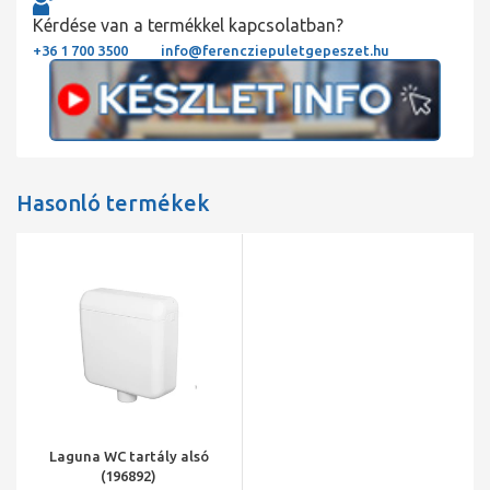
Kérdése van a termékkel kapcsolatban?
+36 1 700 3500
info@ferencziepuletgepeszet.hu
Hasonló termékek
Laguna WC tartály alsó
(196892)