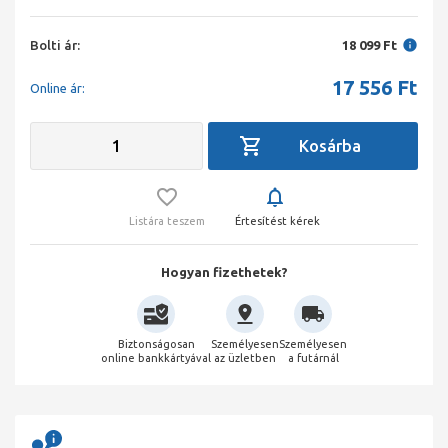
Bolti ár:
18 099 Ft
17 556
Ft
Online ár:
Listára teszem
Értesítést kérek
Hogyan fizethetek?
Biztonságosan
Személyesen
Személyesen
online bankkártyával
az üzletben
a futárnál