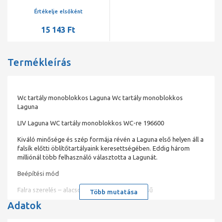
Értékelje elsőként
15 143 Ft
Termékleírás
Wc tartály monoblokkos Laguna Wc tartály monoblokkos
Laguna
LIV Laguna WC tartály monoblokkos WC-re 196600
Kiváló minősége és szép formája révén a Laguna első helyen áll a
falsík előtti öblítőtartályaink keresettségében. Eddig három
milliónál több felhasználó választotta a Lagunát.
Beépítési mód
Falra szerelés – alacsony vagy magas szerelésű
Több mutatása
Adatok
Termékjellemzők
Start-Stop funkciós öblítés