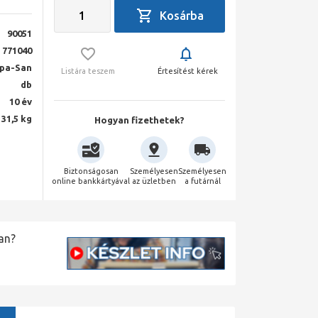
90051
771040
lpa-San
Listára teszem
Értesítést kérek
db
10 év
31,5 kg
Hogyan fizethetek?
Biztonságosan
Személyesen
Személyesen
online bankkártyával
az üzletben
a futárnál
an?