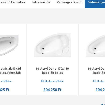
Hasonló termékek
Információk
Csomagvarázsló
Véleménye
tric akril kád
M-Acryl Daria 170x110
M-Acryl Da
los, fehér, láb
kád+láb balos
kád+láb
i, 240 l
e elsőként
Értékelje elsőként
Értékelje
825 Ft
204 250 Ft
204 2