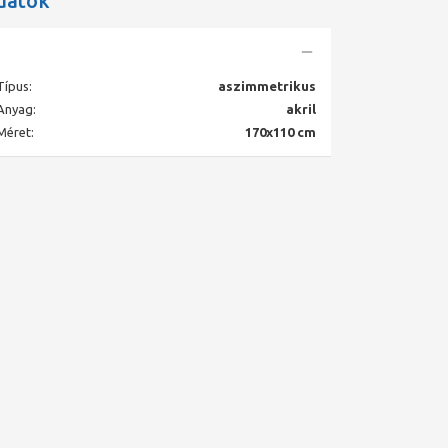
datok
Típus:
aszimmetrikus
Anyag:
akril
Méret:
170x110 cm