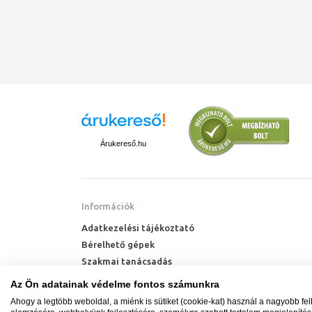
Árukereső.hu
Információk
Adatkezelési tájékoztató
Bérelhető gépek
Szakmai tanácsadás
Technik Cool Pro hőszivattyú tájékoztató
Az Ön adatainak védelme fontos számunkra
Milyen radiátort vegyek?
Ahogy a legtöbb weboldal, a miénk is sütiket (cookie-kat) használ a nagyobb fe
Hőszivattyú kalkulátor