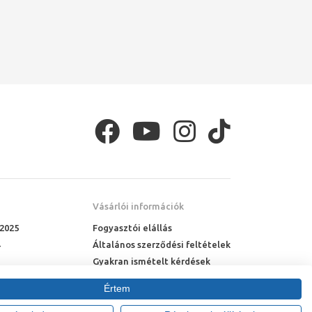
Vásárlói információk
 2025
Fogyasztói elállás
Általános szerződési feltételek
Gyakran ismételt kérdések
Online rendelés menete
Értem
Fizetési feltételek
Házhozszállítás