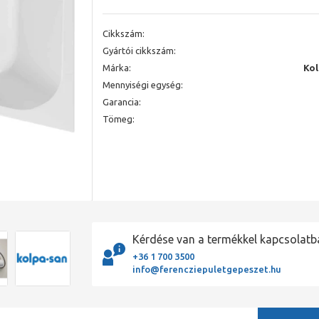
Cikkszám:
Gyártói cikkszám:
Márka:
Ko
Mennyiségi egység:
Garancia:
Tömeg:
Kérdése van a termékkel kapcsolatb
+36 1 700 3500
info@ferencziepuletgepeszet.hu