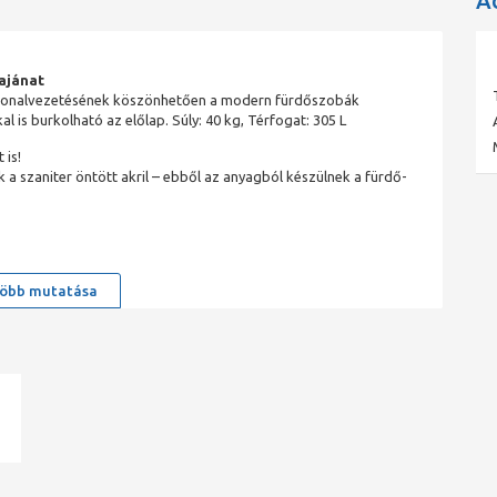
A
gajánat
l vonalvezetésének köszönhetően a modern fürdőszobák
l is burkolható az előlap. Súly: 40 kg, Térfogat: 305 L
 is!
k a szaniter öntött akril – ebből az anyagból készülnek a fürdő-
öbb mutatása
lkoholnak, fertőtlenítőnek, fehérítőnek…
 a mechanikai sérülések megszüntetését
ad