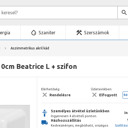
ergia
Szaniter
Szerszámok
d
Aszimmetrikus akril kád
0cm Beatrice L + szifon
Elérhetőség:
Üzleteinkben:
Rendelésre
Elfogyott
Ré
Személyes átvétel üzletünkben
i
Ingyenesen 4 átvételi ponton.
Házhozszállítás
Kedvezményes, megbízható, országos.
Szállítás