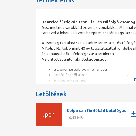
Termékleírás
Beatrice fürdőkád test + le- és túlfolyó csoma
Asszimetrius sarokkád egyenes vonalakkal. Minimá
tartozéka lehet. Falazott beépítés esetén nagy lapokka
A csomag tartalmazza a kádtestet és a le- és túlfolyót
A Kolpa Rt. több mint 40 év tapasztalattal rendelkezi
és zuhanytálcák – feldolgozása területén.
Az öntött szaniter akril tulajdonságai:
a legnemesebb polimer anyag
tartós és időtálló
T
érintésre kellemes
magas fénnyel rendelkezik
számtalan színváltozat
Letöltések
ellenáll a higított savaknak és lúgoknak, az a
jó hőszigetelő, így energiatakarékos
teljes terjedelmében festett, ami megkönnyíti
Kolpa san fürdőkád katalógus
downlo
.pdf
10,43 MB