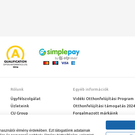
Rólunk
Egyéb információk
Ügyfélszolgálat
Vidéki Otthonfelújítási Program
Üzleteink
Otthonfelújítási támogatás 2024
CU Group
Forgalmazott márkáink
Rólunk
ÉMI engedélyek
Karrier
Letöltések
lhasználói élmény érdekében. Ezt látogatóink adatainak
Adatkezelési kérelem