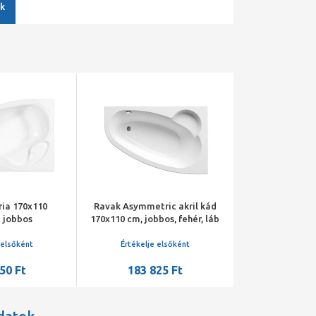
k
ria 170x110
Ravak Asymmetric akril kád
Ravak Asymmet
 jobbos
170x110 cm, jobbos, fehér, láb
170x110 cm, bal
nélküli, 240 l
nélküli,
 elsőként
Értékelje elsőként
Értékelje 
50 Ft
183 825 Ft
183 8