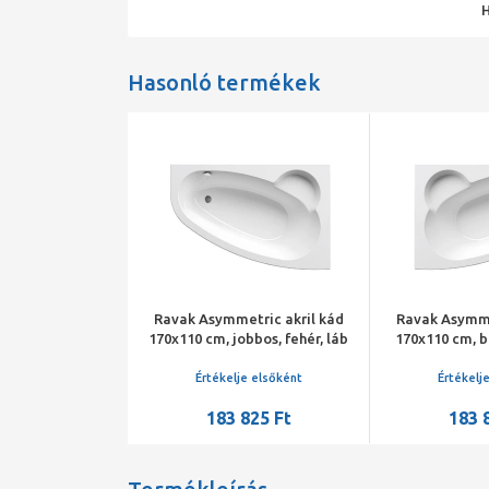
Hasonló termékek
aria 170x110
Ravak Asymmetric akril kád
Ravak Asymme
b jobbos
170x110 cm, jobbos, fehér, láb
170x110 cm, ba
nélküli, 240 l
nélkül
je elsőként
Értékelje elsőként
Értékelj
250 Ft
183 825 Ft
183 