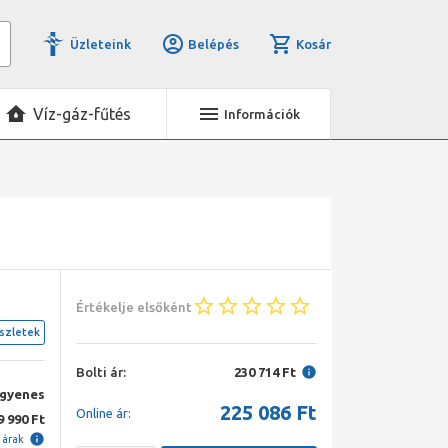
Üzleteink
Belépés
Kosár
Víz-gáz-fűtés
Információk
Értékelje elsőként
szletek
Bolti ár:
230 714 Ft
ngyenes
225 086
Ft
Online ár:
9 990 Ft
i árak