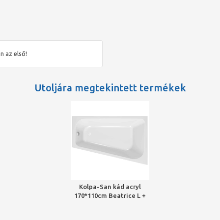
n az első!
Utoljára megtekintett termékek
Kolpa-San kád acryl
170*110cm Beatrice L +
szifon