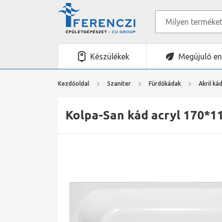
Készülékek
Megújuló en
Kezdőoldal
Szaniter
Fürdőkádak
Akril ká
Kolpa-San kád acryl 170*11