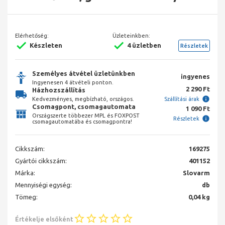
Elérhetőség:
Üzleteinkben:
Készleten
4 üzletben
Részletek
Személyes átvétel üzletünkben
ingyenes
Ingyenesen 4 átvételi ponton.
2 290 Ft
Házhozszállítás
Kedvezményes, megbízható, országos.
Szállítási árak
Csomagpont, csomagautomata
1 090 Ft
Országszerte többezer MPL és FOXPOST
Részletek
csomagautomatába és csomagpontra!
Cikkszám:
169275
Gyártói cikkszám:
401152
Márka:
Slovarm
Mennyiségi egység:
db
Tömeg:
0,04 kg
Értékelje elsőként