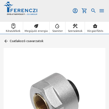
Készülékek
Megújuló energia
Szaniter
Szerszámok
Víz-gáz-fűtés
Csatlakozó csavarzatok