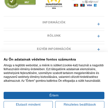
INFORMÁCIÓK
RÓLUNK
EGYÉB INFORMÁCIÓK
Az Ön adatainak védelme fontos számunkra
VÁSÁRLÓI INFORMÁCIÓK
Ahogy a legtöbb weboldal, a miénk is sütiket (cookie-kat) használ a nagyobb
felhasználói élmény érdekében. Ezt látogatóink adatainak elemzésére,
webhelyünk fejlesztésére, személyre szabott tartalom megjelenítésére és
nagyszerű webhely-élmény biztosítására, valamint célzott hirdetésekhez
alkalmazzuk. Az "Értem" gombra kattintva Ön elfogadja a sütik használatát.
Minden jog fenntartva. © Adatkezelés nyilvántartási száma NAIH-
87052/2015.
Értem
Ügyfélszolgálat: +36 1 700 3500
Tervezte és készítette:
Vision-Software, az Octopus 8 ERP
Elutasít mindent
Részletes beállítások
forgalmazója
.