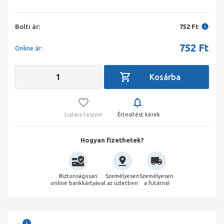
Bolti ár:
752 Ft
752
Ft
Online ár:
Listára teszem
Értesítést kérek
Hogyan fizethetek?
Biztonságosan
Személyesen
Személyesen
online bankkártyával
az üzletben
a futárnál