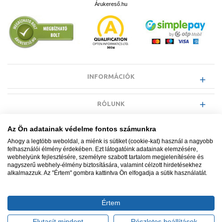
Árukereső.hu
INFORMÁCIÓK
RÓLUNK
Az Ön adatainak védelme fontos számunkra
EGYÉB INFORMÁCIÓK
Ahogy a legtöbb weboldal, a miénk is sütiket (cookie-kat) használ a nagyobb
felhasználói élmény érdekében. Ezt látogatóink adatainak elemzésére,
webhelyünk fejlesztésére, személyre szabott tartalom megjelenítésére és
VÁSÁRLÓI INFORMÁCIÓK
nagyszerű webhely-élmény biztosítására, valamint célzott hirdetésekhez
alkalmazzuk. Az "Értem" gombra kattintva Ön elfogadja a sütik használatát.
Értem
Minden jog fenntartva. © Adatkezelés nyilvántartási száma NAIH-
87052/2015.
Elutasít mindent
Részletes beállítások