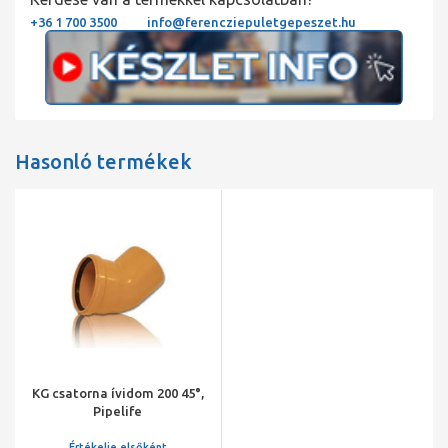
+36 1 700 3500
info@ferencziepuletgepeszet.hu
Hasonló termékek
KG csatorna ívidom 200 45°,
Pipelife
Értékelje elsőként