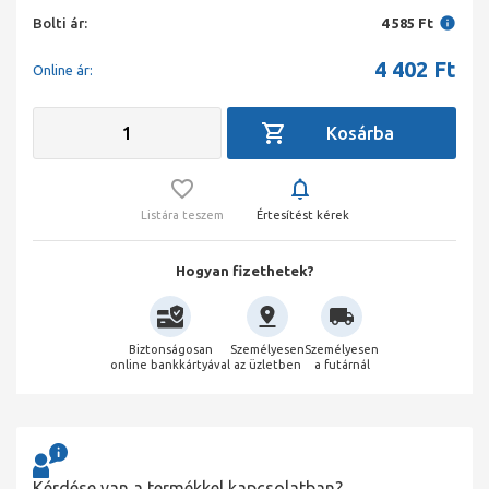
Bolti ár:
4 585 Ft
4 402
Ft
Online ár:
Listára teszem
Értesítést kérek
Hogyan fizethetek?
Biztonságosan
Személyesen
Személyesen
online bankkártyával
az üzletben
a futárnál
Kérdése van a termékkel kapcsolatban?