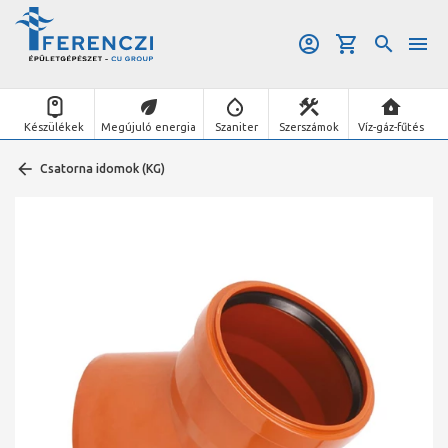
Készülékek
Megújuló energia
Szaniter
Szerszámok
Víz-gáz-fűtés
Csatorna idomok (KG)