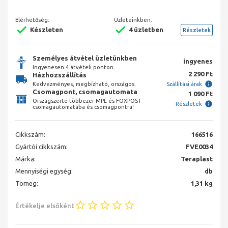
Elérhetőség:
Üzleteinkben:
Készleten
4 üzletben
Részletek
Személyes átvétel üzletünkben
ingyenes
Ingyenesen 4 átvételi ponton.
2 290 Ft
Házhozszállítás
Kedvezményes, megbízható, országos.
Szállítási árak
Csomagpont, csomagautomata
1 090 Ft
Országszerte többezer MPL és FOXPOST
Részletek
csomagautomatába és csomagpontra!
Cikkszám:
166516
Gyártói cikkszám:
FVE0034
Márka:
Teraplast
Mennyiségi egység:
db
Tömeg:
1,31 kg
Értékelje elsőként