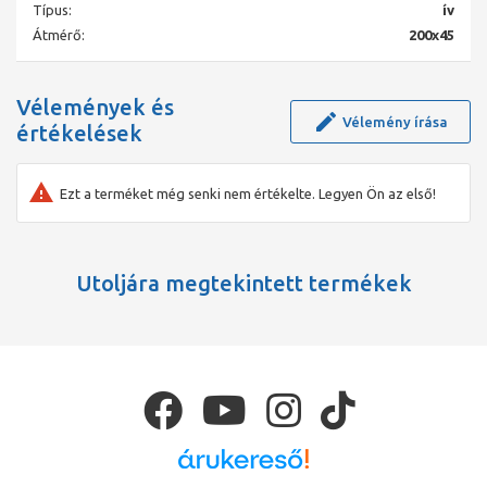
Típus:
ív
alkalmazásra is;
• kútbéléscsövek - mély kutak kivitelezéséhez;
Átmérő:
200x45
• szerelvények és tartozékok víz- és gázhálózatokhoz;
• vízóraaknák.
Vélemények és
Vélemény írása
értékelések
Ezt a terméket még senki nem értékelte. Legyen Ön az első!
Utoljára megtekintett termékek