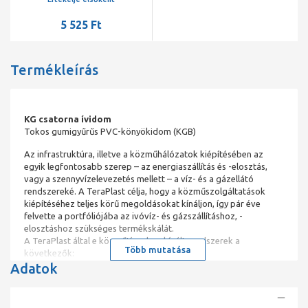
5 525 Ft
Termékleírás
KG csatorna ívidom
Tokos gumigyűrűs PVC-könyökidom (KGB)
Az infrastruktúra, illetve a közműhálózatok kiépítésében az
egyik legfontosabb szerep – az energiaszállítás és -elosztás,
vagy a szennyvízelevezetés mellett – a víz- és a gázellátó
rendszereké. A TeraPlast célja, hogy a közműszolgáltatások
kiépítéséhez teljes körű megoldásokat kínáljon, így pár éve
felvette a portfóliójába az ivóvíz- és gázszállításhoz, -
elosztáshoz szükséges termékskálát.
A TeraPlast által e közműtípushoz kínált rendszerek a
Több mutatása
következők:
Adatok
• polietiléncsövek és a hozzájuk illeszthető idomok széles
választéka, például a víz- és gázelosztáshoz szükséges
elektrofúziós idomok;
• PVC-csövek és -idomok vízellátó rendszerekhez, ipari