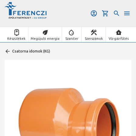
Készülékek
Megújuló energia
Szaniter
Szerszámok
Víz-gáz-fűtés
Csatorna idomok (KG)