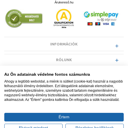
Árukereső.hu
INFORMÁCIÓK
RÓLUNK
Az Ön adatainak védelme fontos számunkra
EGYÉB INFORMÁCIÓK
Ahogy a legtöbb weboldal, a miénk is sütiket (cookie-kat) használ a nagyobb
felhasználói élmény érdekében. Ezt látogatóink adatainak elemzésére,
webhelyünk fejlesztésére, személyre szabott tartalom megjelenítésére és
VÁSÁRLÓI INFORMÁCIÓK
nagyszerű webhely-élmény biztosítására, valamint célzott hirdetésekhez
alkalmazzuk. Az "Értem" gombra kattintva Ön elfogadja a sütik használatát.
Értem
Minden jog fenntartva. © Adatkezelés nyilvántartási száma NAIH-
87052/2015.
Elutasít mindent
Részletes beállítások