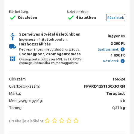
Elérhetőség:
Üzleteinkben:
Készleten
4 üzletben
Részletek
Személyes átvétel üzletünkben
ingyenes
Ingyenesen 4 átvételi ponton.
2 290 Ft
Házhozszállítás
Kedvezményes, megbízható, országos.
Szállítási árak
Csomagpont, csomagautomata
1 090 Ft
Országszerte többezer MPL és FOXPOST
Részletek
csomagautomatába és csomagpontra!
Cikkszám:
166524
Gyártói cikkszám:
FPVRD125110XXIORN
Márka:
Teraplast
Mennyiségi egység:
db
Tömeg:
0,27 kg
Értékelje elsőként