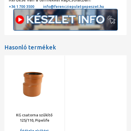
+36 1 700 3500
info@ferencziepuletgepeszet.hu
Hasonló termékek
KG csatorna szűkítő
125/110, Pipelife
Értékelje elsőként