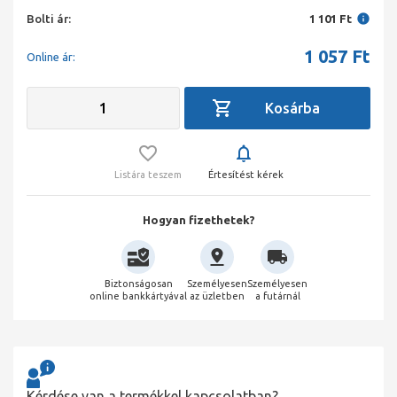
Bolti ár:
1 101 Ft
1 057
Ft
Online ár:
Listára teszem
Értesítést kérek
Hogyan fizethetek?
Biztonságosan
Személyesen
Személyesen
online bankkártyával
az üzletben
a futárnál
Kérdése van a termékkel kapcsolatban?