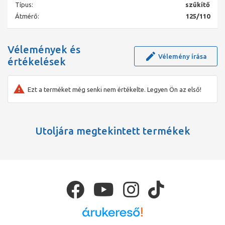
PVC-csövek és -idomok vízellátó rendszerekhez, ipari
Típus:
szűkítő
alkalmazásra is
Átmérő:
125/110
kútbéléscsövek - mély kutak kivitelezéséhez
szerelvények és tartozékok víz- és gázhálózatokhoz
vízóraaknák
Vélemények és
Vélemény írása
értékelések
Ezt a terméket még senki nem értékelte. Legyen Ön az első!
Utoljára megtekintett termékek