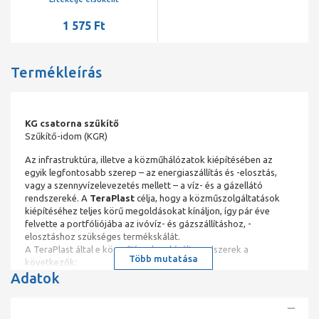
1 575 Ft
Termékleírás
KG csatorna szűkítő
Szűkítő-idom (KGR)
Az infrastruktúra, illetve a közműhálózatok kiépítésében az
egyik legfontosabb szerep – az energiaszállítás és -elosztás,
vagy a szennyvízelevezetés mellett – a víz- és a gázellátó
rendszereké. A
TeraPlast
célja, hogy a közműszolgáltatások
kiépítéséhez teljes körű megoldásokat kínáljon, így pár éve
felvette a portfóliójába az ivóvíz- és gázszállításhoz, -
elosztáshoz szükséges termékskálát.
A TeraPlast által e közműtípushoz kínált rendszerek a
Több mutatása
következők:
Adatok
polietiléncsövek és a hozzájuk illeszthető idomok széles
választéka, például a víz- és gázelosztáshoz szükséges
elektrofúziós idomok