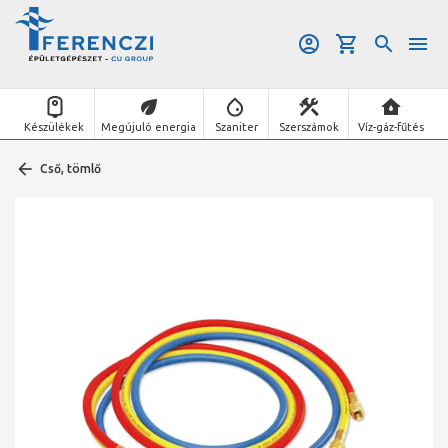
Készülékek
Megújuló energia
Szaniter
Szerszámok
Víz-gáz-fűtés
Cső, tömlő