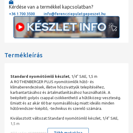
Kérdése van a termékkel kapcsolatban?
+36 1 700 3500
info@ferencziepuletgepeszet.hu
Termékleírás
Standard nyomótömlő készlet
, 1/4" SAE, 1,5 m
A ROTHENBERGER PLUS nyomótömlők hűtő- és
klímaberendezések, illetve hőszivattyúk telepítéséhez,
karbantartásához és ártalmatlanításához használhatók. A
beépített golyós csappal csökkenthető a hűtőközeg-veszteség.
Emiatt és az akár 60 bar nyomásállóság miatt ideális minden
hűtőrendszer-kiépítő, -technikus és szerelő számára.
Kiválasztott változat:Standard nyomótömlő készlet, 1/4" SAE,
1,5 m
Több mutatása