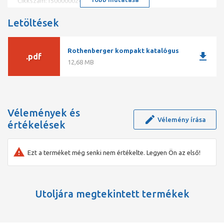
Cikkszám:1500000024
A színkódoknak (kék, piros, sárga) köszönhetően nem
Letöltések
cserélhető össze, és biztonságos a munkavégzés Teflon
tömítés, amely akár 10-szer hosszabb élettartamú, mint a
neoprén tömítések 60 bar munkanyomás és 300 bar
Rothenberger kompakt katalógus
repesztő nyomás R32 és R744 hűtőközeghez is
download
.pdf
használható (szubkritikus)
12,68 MB
Vélemények és
Vélemény írása
értékelések
Ezt a terméket még senki nem értékelte. Legyen Ön az első!
Utoljára megtekintett termékek