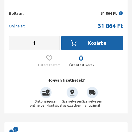
Bolti ár:
31 864 Ft
31 864
Ft
Online ár:
Listára teszem
Értesítést kérek
Hogyan fizethetek?
Biztonságosan
Személyesen
Személyesen
online bankkártyával
az üzletben
a futárnál