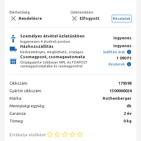
Elérhetőség:
Üzleteinkben:
Rendelésre
Elfogyott
Részletek
Személyes átvétel üzletünkben
ingyenes
Ingyenesen 4 átvételi ponton.
ingyenes
Házhozszállítás
Kedvezményes, megbízható, országos.
Szállítási árak
Csomagpont, csomagautomata
1 090 Ft
Országszerte többezer MPL és FOXPOST
Részletek
csomagautomatába és csomagpontra!
Cikkszám:
179398
Gyártói cikkszám:
1500000024
Márka:
Rothenberger
Mennyiségi egység:
db
Garancia:
2 év
Tömeg:
0 kg
Értékelje elsőként