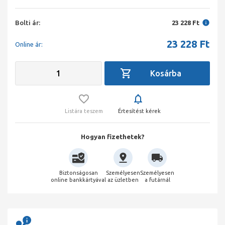
Bolti ár:
23 228 Ft
23 228
Ft
Online ár:
Listára teszem
Értesítést kérek
Hogyan fizethetek?
Biztonságosan
Személyesen
Személyesen
online bankkártyával
az üzletben
a futárnál