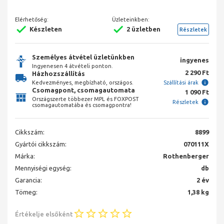
Elérhetőség:
Üzleteinkben:
Készleten
2 üzletben
Részletek
Személyes átvétel üzletünkben
ingyenes
Ingyenesen 4 átvételi ponton.
2 290 Ft
Házhozszállítás
Kedvezményes, megbízható, országos.
Szállítási árak
Csomagpont, csomagautomata
1 090 Ft
Országszerte többezer MPL és FOXPOST
Részletek
csomagautomatába és csomagpontra!
Cikkszám:
8899
Gyártói cikkszám:
070111X
Márka:
Rothenberger
Mennyiségi egység:
db
Garancia:
2 év
Tömeg:
1,38 kg
Értékelje elsőként