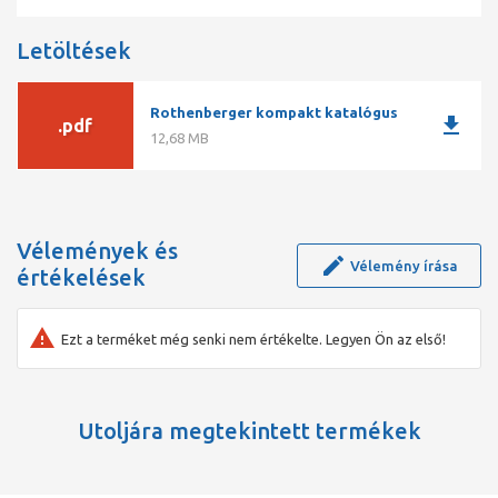
Letöltések
Rothenberger kompakt katalógus
download
.pdf
12,68 MB
Vélemények és
Vélemény írása
értékelések
Ezt a terméket még senki nem értékelte. Legyen Ön az első!
Utoljára megtekintett termékek