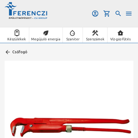
Készülékek
Megújuló energia
Szaniter
Szerszámok
Víz-gáz-fűtés
Csőfogó