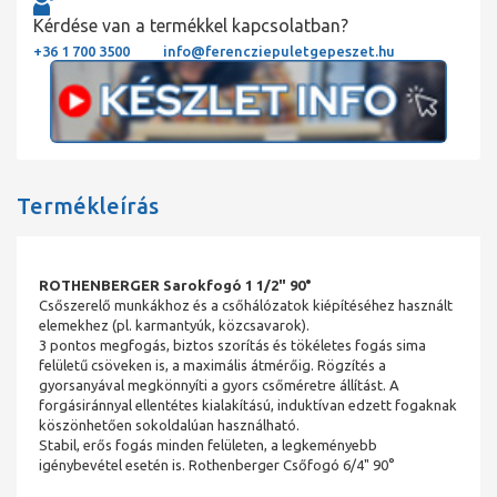
Kérdése van a termékkel kapcsolatban?
+36 1 700 3500
info@ferencziepuletgepeszet.hu
Termékleírás
ROTHENBERGER Sarokfogó 1 1/2" 90°
Csőszerelő munkákhoz és a csőhálózatok kiépítéséhez használt
elemekhez (pl. karmantyúk, közcsavarok).
3 pontos megfogás, biztos szorítás és tökéletes fogás sima
felületű csöveken is, a maximális átmérőig. Rögzítés a
gyorsanyával megkönnyíti a gyors csőméretre állítást. A
forgásiránnyal ellentétes kialakítású, induktívan edzett fogaknak
köszönhetően sokoldalúan használható.
Stabil, erős fogás minden felületen, a legkeményebb
igénybevétel esetén is. Rothenberger Csőfogó 6/4" 90°