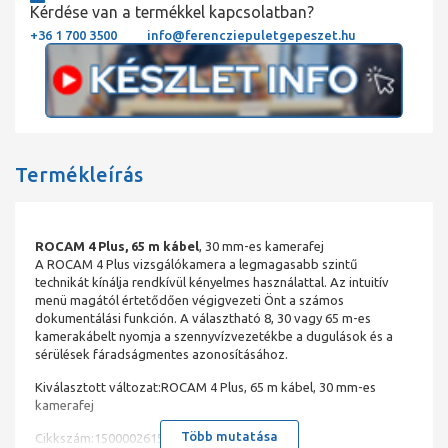
Kérdése van a termékkel kapcsolatban?
+36 1 700 3500
info@ferencziepuletgepeszet.hu
Termékleírás
ROCAM 4 Plus, 65 m kábel
, 30 mm-es kamerafej
A ROCAM 4 Plus vizsgálókamera a legmagasabb szintű
technikát kínálja rendkívül kényelmes használattal. Az intuitív
menü magától értetődően végigvezeti Önt a számos
dokumentálási funkción. A választható 8, 30 vagy 65 m-es
kamerakábelt nyomja a szennyvízvezetékbe a dugulások és a
sérülések fáradságmentes azonosításához.
Kiválasztott változat:ROCAM 4 Plus, 65 m kábel, 30 mm-es
kamerafej
Több mutatása
Cikkszám:1500002615