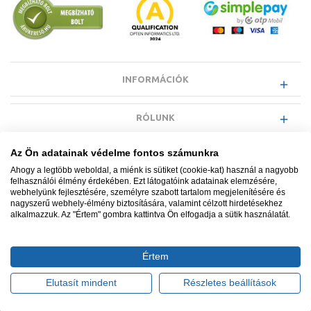
INFORMÁCIÓK
RÓLUNK
Az Ön adatainak védelme fontos számunkra
EGYÉB INFORMÁCIÓK
Ahogy a legtöbb weboldal, a miénk is sütiket (cookie-kat) használ a nagyobb
felhasználói élmény érdekében. Ezt látogatóink adatainak elemzésére,
webhelyünk fejlesztésére, személyre szabott tartalom megjelenítésére és
VÁSÁRLÓI INFORMÁCIÓK
nagyszerű webhely-élmény biztosítására, valamint célzott hirdetésekhez
alkalmazzuk. Az "Értem" gombra kattintva Ön elfogadja a sütik használatát.
Értem
Minden jog fenntartva. © Adatkezelés nyilvántartási száma NAIH-
87052/2015.
Elutasít mindent
Részletes beállítások
Ügyfélszolgálat: +36 1 700 3500