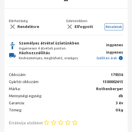
Elérhetőség:
Üzleteinkben:
Rendelésre
Elfogyott
Részletek
Személyes átvétel üzletünkben
ingyenes
Ingyenesen 4 átvételi ponton.
ingyenes
Házhozszállítás
Kedvezményes, megbízható, országos.
Szállítási árak
Cikkszám:
179356
Gyártói cikkszám:
1500002615
Márka:
Rothenberger
Mennyiségi egység:
db
Garancia:
3 év
Tömeg:
0 kg
Értékelje elsőként