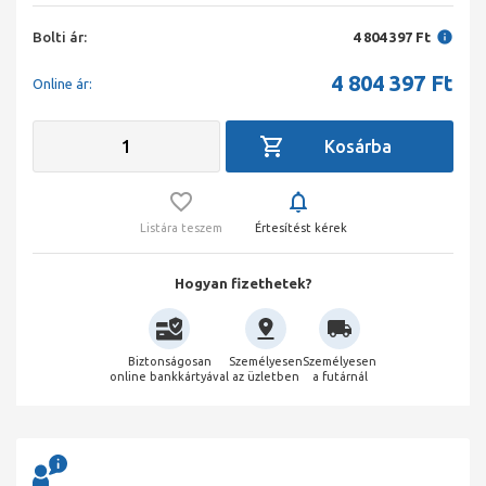
Bolti ár:
4 804 397 Ft
4 804 397
Ft
Online ár:
Listára teszem
Értesítést kérek
Hogyan fizethetek?
Biztonságosan
Személyesen
Személyesen
online bankkártyával
az üzletben
a futárnál