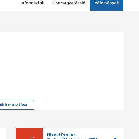
Információk
Csomagvarázsló
Vélemények
öbb mutatása
Hikoki Proline