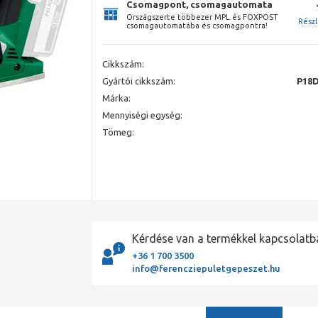
Csomagpont, csomagautomata
Országszerte többezer MPL és FOXPOST
Rész
csomagautomatába és csomagpontra!
Cikkszám:
Gyártói cikkszám:
P18
Márka:
Mennyiségi egység:
Tömeg:
Kérdése van a termékkel kapcsolatb
+36 1 700 3500
info@ferencziepuletgepeszet.hu