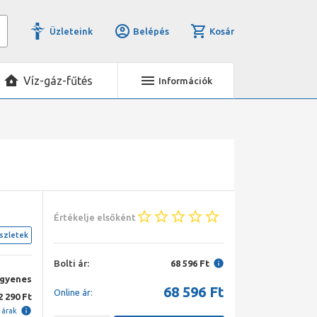
Üzleteink
Belépés
Kosár
Víz-gáz-fűtés
Információk
Értékelje elsőként
szletek
Bolti ár:
68 596 Ft
ngyenes
68 596
Ft
Online ár:
2 290 Ft
i árak