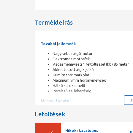
Termékleírás
További jellemzők
Nagy sebességű motor
Elektromos motorfék
Vágásmennyiség 1 feltöltéssel (kb) 85 méter
Akkut töltöttség kijelző
Gumírozott markolat
Maximum 9mm horonymélység
Hátsó sarok emelő
Porelszívási lehetőség
T
Műszaki adatok
Gyalulási szélesség: 82 mm
Letöltések
Gyalulási mélység: 2 mm
Akkufeszültség: 18 V
Akku kapacitása: 5,0 Ah Li-ion
Hikoki katalógus
Üresjárati fordulatszám: 16.000/min