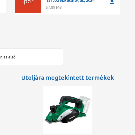
ad
.pdf
download
Tartozékkatalógus, 2024
57,89 MB
 nélkül
n az első!
Utoljára megtekintett termékek