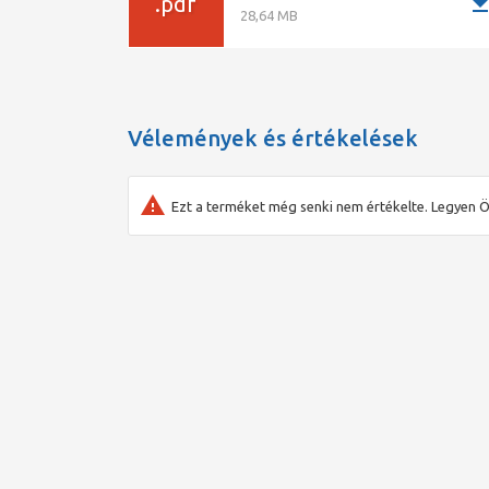
downlo
.pdf
Teljes hossz: 332 mm
28,64 MB
Gép tömege: 3,3 kg
Leírás és felszereltség: Csak gép, akku és töltő
Vélemények és értékelések
Ezt a terméket még senki nem értékelte. Legyen Ö