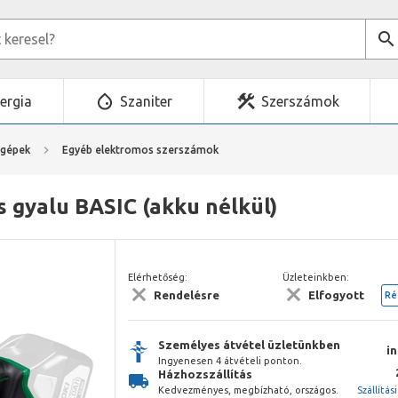
ergia
Szaniter
Szerszámok
mgépek
Egyéb elektromos szerszámok
 gyalu BASIC (akku nélkül)
Elérhetőség:
Üzleteinkben:
Rendelésre
Elfogyott
Ré
Személyes átvétel üzletünkben
i
Ingyenesen 4 átvételi ponton.
Házhozszállítás
Kedvezményes, megbízható, országos.
Szállítás