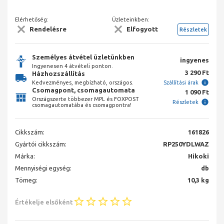
Elérhetőség:
Üzleteinkben:
Rendelésre
Elfogyott
Részletek
Személyes átvétel üzletünkben
ingyenes
Ingyenesen 4 átvételi ponton.
3 290 Ft
Házhozszállítás
Kedvezményes, megbízható, országos.
Szállítási árak
Csomagpont, csomagautomata
1 090 Ft
Országszerte többezer MPL és FOXPOST
Részletek
csomagautomatába és csomagpontra!
Cikkszám:
161826
Gyártói cikkszám:
RP250YDLWAZ
Márka:
Hikoki
Mennyiségi egység:
db
Tömeg:
10,3 kg
Értékelje elsőként