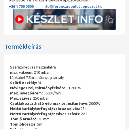
+36 1 700 3500
info@ferencziepuletgepeszet.hu
Termékleírás
Száraz/nedves használatra ,
max. vákuum: 210 mbar,
tápkábel 7.5m , műanyag tartály
Szűrő osztály:
M
Névleges teljesítményfelvétel:
1.200 W
Max. levegőáram:
3600 l/min.
Max. szívás:
250 mbar
Csatlakoztatható gép max.teljesítménye:
2000W
Nettó tartálytérfogat/száraz szívás:
25 l
Nettó tartálytérfogat/nedves szívás:
22 l
Tömlő átmérő:
38 mm
Tömlőhossza:
5m