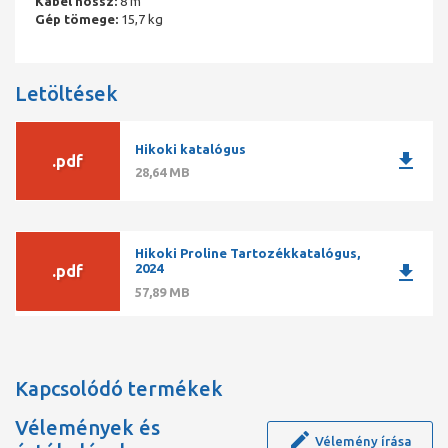
Kábel hossz:
8 m
Gép tömege:
15,7 kg
Letöltések
Hikoki katalógus
download
.pdf
28,64 MB
Hikoki Proline Tartozékkatalógus,
download
2024
.pdf
57,89 MB
Kapcsolódó termékek
Vélemények és
Vélemény írása