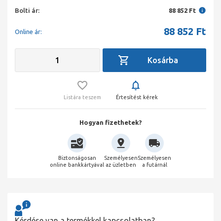
Bolti ár:
88 852 Ft
88 852
Ft
Online ár:
Listára teszem
Értesítést kérek
Hogyan fizethetek?
Biztonságosan
Személyesen
Személyesen
online bankkártyával
az üzletben
a futárnál
Kérdése van a termékkel kapcsolatban?