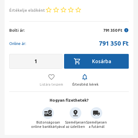
Értékelje elsőként
Bolti ár:
791 350 Ft
791 350
Ft
Online ár:
Listára teszem
Értesítést kérek
Hogyan fizethetek?
Biztonságosan
Személyesen
Személyesen
online bankkártyával
az üzletben
a futárnál