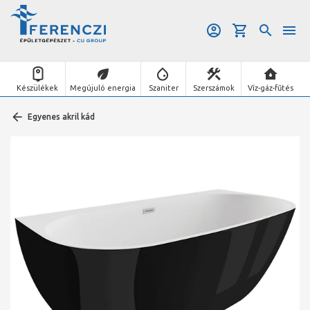
Készülékek
Megújuló energia
Szaniter
Szerszámok
Víz-gáz-fűtés
Egyenes akril kád