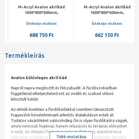
M-Acryl Avalon akrilkád
M-Acryl Avalon akrilkád
1600*800*600mm,
1600*800*600mm,
félszabadon álló, tartozék
félszabadon álló, tartozék
kádláb-fekete-, beépített
kádláb-fehér-, beépített
Értékelje elsőként
Értékelje elsőként
króm színű click-clack
fehér színű click-clack
688 750 Ft
662 150 Ft
Termékleírás
Avalon különleges akril kád
Napról napra megtisztít és felszabadít. A fürdőszobádban
függetlenül elhelyezheted ezt az önálló és szabad stílusú
letisztult kádat.
Az elmúlt években a fürdőkádakkal szemben támasztott
fogyasztói követelmények jelentős átalakuláson estek át.
Tudatos vásárlóként valószínűleg Ön is olyan fürdőkádra vágyik,
amely nemcsak higiéniai, hanem relaxációs és terápiás előnyöket
is nyújt. Az elegáns formatervezés mellett az is alapelvárássá
Több mutatása
vált, hogy a kádak ergonomikus kialakításúak legyenek, így még