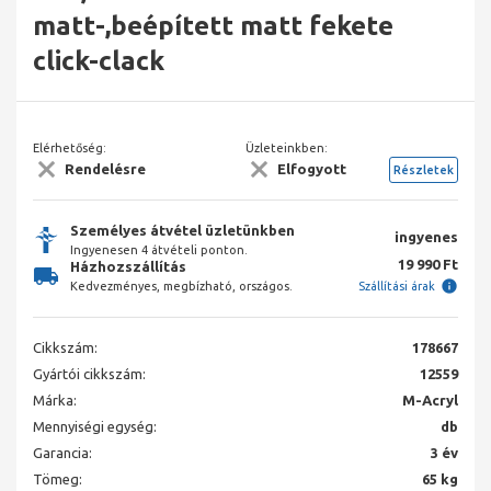
matt-,beépített matt fekete
click-clack
Elérhetőség:
Üzleteinkben:
Rendelésre
Elfogyott
Részletek
Személyes átvétel üzletünkben
ingyenes
Ingyenesen 4 átvételi ponton.
19 990 Ft
Házhozszállítás
Kedvezményes, megbízható, országos.
Szállítási árak
Cikkszám:
178667
Gyártói cikkszám:
12559
Márka:
M-Acryl
Mennyiségi egység:
db
Garancia:
3 év
Tömeg:
65 kg