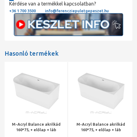
Kérdése van a termékkel kapcsolatban?
+36 1 700 3500
info@ferencziepuletgepeszet.hu
Hasonló termékek
M-Acryl Balance akrilkád
M-Acryl Balance akrilkád
160*75, + előlap + láb
160*75, + előlap + láb
(fehér) jobb/matt fekete
(fehér) jobb/króm lefolyó