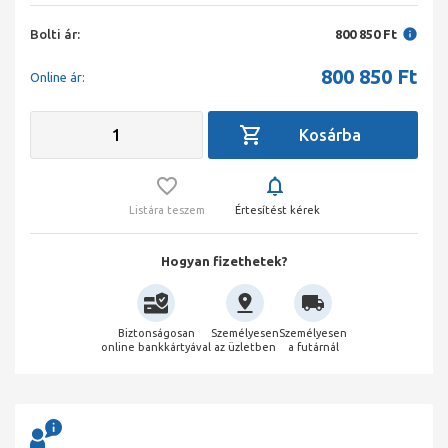
Bolti ár:
800 850 Ft
800 850
Ft
Online ár:
Listára teszem
Értesítést kérek
Hogyan fizethetek?
Biztonságosan
Személyesen
Személyesen
online bankkártyával
az üzletben
a futárnál