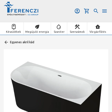
Készülékek
Megújuló energia
Szaniter
Szerszámok
Víz-gáz-fűtés
Egyenes akril kád