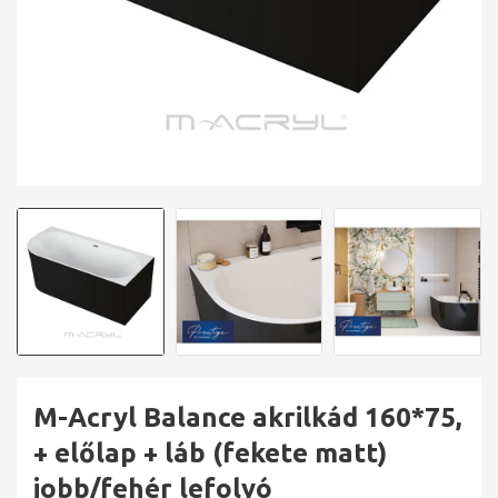
M-Acryl Balance akrilkád 160*75,
+ előlap + láb (fekete matt)
jobb/fehér lefolyó