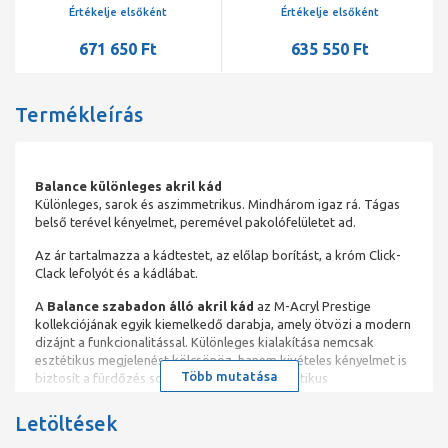
lefolyó
Értékelje elsőként
Értékelje elsőként
671 650 Ft
635 550 Ft
Termékleírás
Balance különleges akril kád
Különleges, sarok és aszimmetrikus. Mindhárom igaz rá. Tágas
belső terével kényelmet, peremével pakolófelületet ad.
Az ár tartalmazza a kádtestet, az előlap borítást, a króm Click-
Clack lefolyót és a kádlábat.
A
Balance szabadon álló akril kád
az M-Acryl Prestige
kollekciójának egyik kiemelkedő darabja, amely ötvözi a modern
dizájnt a funkcionalitással. Különleges kialakítása nemcsak
esztétikus megjelenést kölcsönöz, hanem kivételes kényelmet is
Több mutatása
biztosít a fürdőzés során. A kád pereme praktikus
pakolófelületként szolgál, amely helyet ad a kozmetikumoknak
és egyéb fürdőszobai kiegészítőknek.
Letöltések
A Balance kád ideális választás azok számára, akik a letisztult,