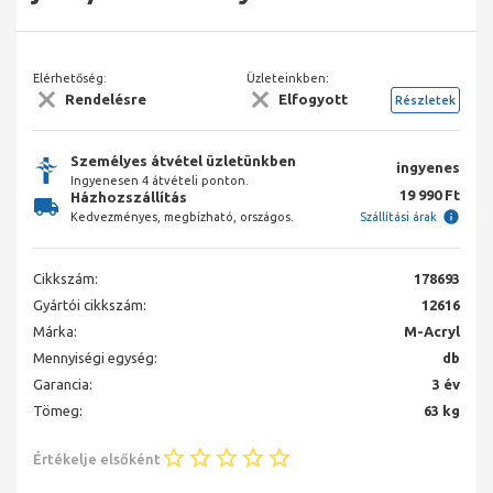
Elérhetőség:
Üzleteinkben:
Rendelésre
Elfogyott
Részletek
Személyes átvétel üzletünkben
ingyenes
Ingyenesen 4 átvételi ponton.
19 990 Ft
Házhozszállítás
Kedvezményes, megbízható, országos.
Szállítási árak
Cikkszám:
178693
Gyártói cikkszám:
12616
Márka:
M-Acryl
Mennyiségi egység:
db
Garancia:
3 év
Tömeg:
63 kg
Értékelje elsőként