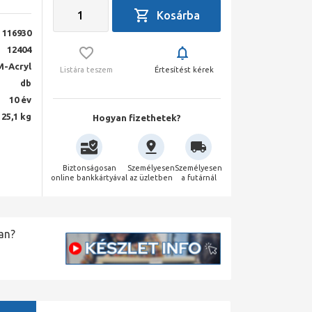
116930
12404
M-Acryl
Listára teszem
Értesítést kérek
db
10 év
25,1 kg
Hogyan fizethetek?
Biztonságosan
Személyesen
Személyesen
online bankkártyával
az üzletben
a futárnál
an?