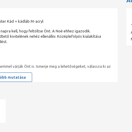
A
iter Kád + kádláb M-acryl
napra kell, hogy feltöltse Önt. A Noé ehhez igazodik.
ő kivitelének nehéz ellenállni. Középlefolyós kialakítása
dést.
mmel várják Önt is. Ismerje meg a lehetőségeket, válassza ki az
öbb mutatása
t biztosító fürdőkádak. Ez idő alatt nem csak minőségi
 tökéletes kikapcsolódás lehetőségét is. Családok, szomszédok,
obb garancia!
n oldja le magáról a mindennapok nehézségeit. A különböző
ad
zobája számára ideális formát – legyen akármilyen kicsi vagy