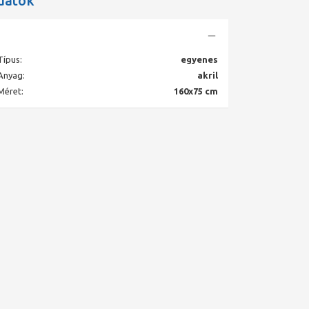
datok
Típus:
egyenes
Anyag:
akril
Méret:
160x75 cm