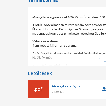
Termékleírás
M-acryl Noé egyenes kád 160X75 cm Űrtartalma: 160 l
Tudjuk, hogy a kádban töltött néhány perc egy egész 
Ékszerdoboz a fürdőszobájában! Szemet gyönyörködtet
megengedi, hogy egyszerre ketten élvezhessék a für
Válassza a slimet:
4 cm helyett 1,8 cm-es a pereme.
Az M-Acryl kádak minden képzeletet felülmúló kényele
ideális formát.
T
Hosszú út vezetett idáig
A M-Acryl modern formavilágú és különleges kényelme
Letöltések
alapanyagból készült kádakat hoztunk létre, hanem a
ismerősök ajánlanak minket egymásnak, nincs ennél j
Élményfürdő mindennap!
M-acryl katalógus
Nem kell elutaznia, hogy egy drága wellness hétvégé
downlo
.pdf
formájú és
21,03 MB
méretű kádak között garantáltan megtalálja a fürdős
nagy az alapterülete.