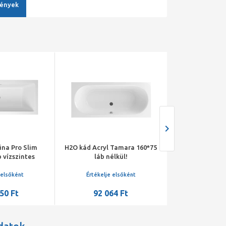
ények
ina Pro Slim
H2O kád Acryl Tamara 160*75
M-Acryl Sabina
b vízszintes
láb nélkül!
akril középl
lyóval
kádlábbal és 
szettel, vízszin
 elsőként
Értékelje elsőként
Értékelje 
50 Ft
92 064 Ft
141 5