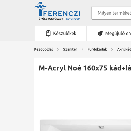
Készülékek
Megújuló en
Kezdőoldal
Szaniter
Fürdőkádak
Akril ká
M-Acryl Noé 160x75 kád+l