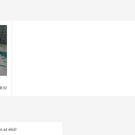
8:32
n az első!