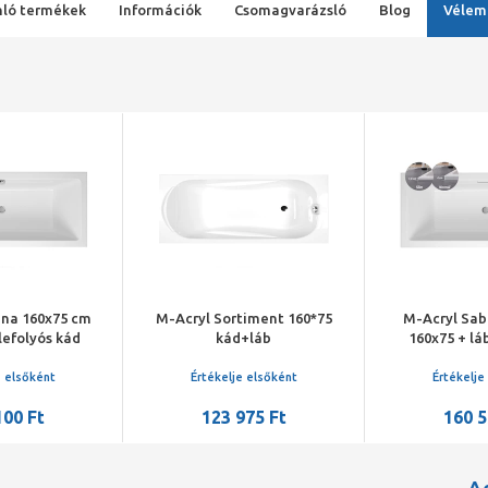
ló termékek
Információk
Csomagvarázsló
Blog
Vélem
ina 160x75 cm
M-Acryl Sortiment 160*75
M-Acryl Sab
lefolyós kád
kád+láb
160x75 + lá
 peremrögzítő
túlfo
ttel
e elsőként
Értékelje elsőként
Értékelje
100 Ft
123 975 Ft
160 5