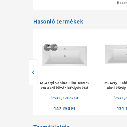
Hason
Hasonló termékek
a Pro 160x75 cm
M-Acryl Sabina Slim 160x75
M-Acryl Sab
plefolyós kád
cm akril középlefolyós kád
akril közép
s peremrögzítő
kádlábbal és peremrögzítő
kádlábbal és
intes túlfolyóval
szettel
sze
je elsőként
Értékelje elsőként
Értékelj
550 Ft
147 250 Ft
131 