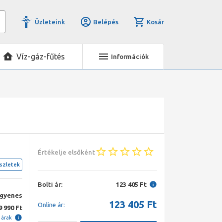
Üzleteink
Belépés
Kosár
Víz-gáz-fűtés
Információk
Értékelje elsőként
szletek
Bolti ár:
123 405 Ft
ngyenes
123 405
Ft
Online ár:
9 990 Ft
i árak