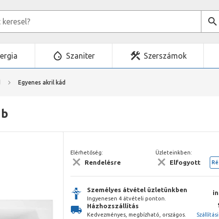
ergia
Szaniter
Szerszámok
d
Egyenes akril kád
áb
Elérhetőség:
Üzleteinkben:
Rendelésre
Elfogyott
Ré
Személyes átvétel üzletünkben
i
Ingyenesen 4 átvételi ponton.
Házhozszállítás
Kedvezményes, megbízható, országos.
Szállítás