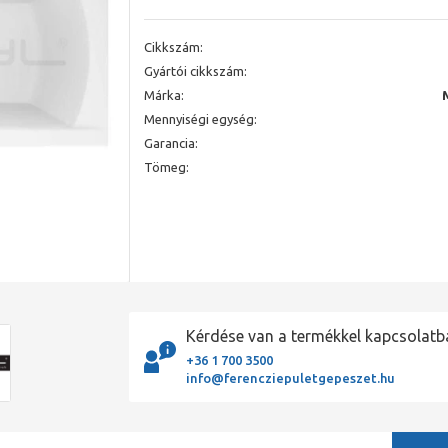
Cikkszám:
Gyártói cikkszám:
Márka:
Mennyiségi egység:
Garancia:
Tömeg:
Kérdése van a termékkel kapcsolatb
+36 1 700 3500
info@ferencziepuletgepeszet.hu