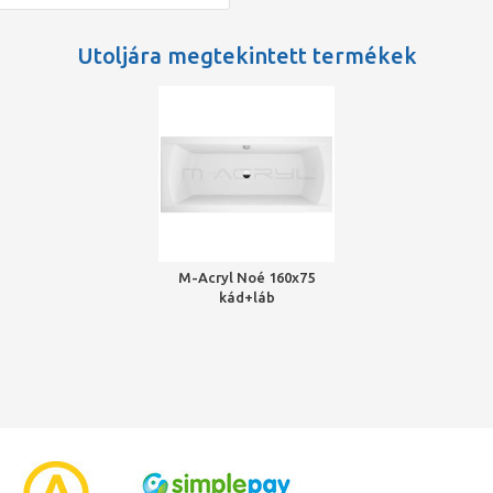
Utoljára megtekintett termékek
M-Acryl Noé 160x75
kád+láb