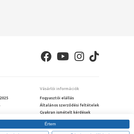
Vásárlói információk
 2025
Fogyasztói elállás
Általános szerződési feltételek
Gyakran ismételt kérdések
Online rendelés menete
Értem
Fizetési feltételek
Házhozszállítás