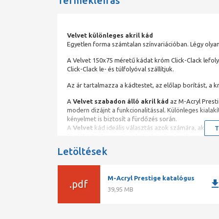
Termékleírás
Velvet különleges akril kád
Egyetlen forma számtalan színvariációban. Légy olyan
A Velvet 150x75 méretű kádat króm Click-Clack lefoly
Click-Clack le- és túlfolyóval szállítjuk.
Az ár tartalmazza a kádtestet, az előlap borítást, a k
A
Velvet szabadon álló akril kád
az M-Acryl Presti
modern dizájnt a funkcionalitással. Különleges kiala
kényelmet is biztosít a fürdőzés során.
A
Velvet
kád ideális választás azok számára, akik a le
T
fürdőkádat keresnek. A különböző színváltozatok leh
fürdőszoba egyedi stílusához.
Letöltések
Velvet félszabadon álló akril kád
Tapasztalja meg a luxust a Velvet szabadon álló akr
M-Acryl Prestige katalógus
downlo
.pdf
fürdőszobájának. A Prestige kádak ergonomikus kialak
39,95 MB
maximalizálja az Ön kényelmét.Kialakítása tartós, –
Anyaga akril, így biztos lehet arról, hogy kádja könn
kellemes hőmérsékletű. A Velvet egy félszabadon álló k