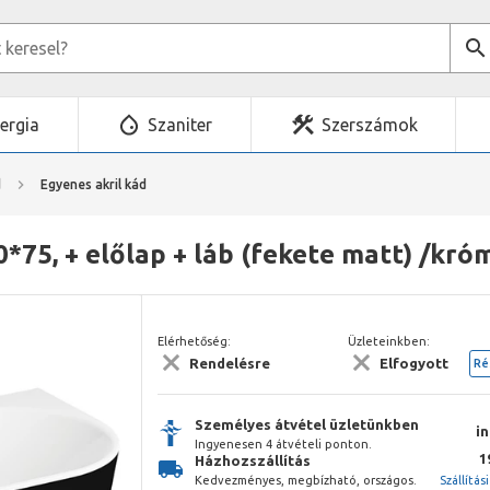
ergia
Szaniter
Szerszámok
d
Egyenes akril kád
*75, + előlap + láb (fekete matt) /kró
Elérhetőség:
Üzleteinkben:
Rendelésre
Elfogyott
Ré
Személyes átvétel üzletünkben
i
Ingyenesen 4 átvételi ponton.
1
Házhozszállítás
Kedvezményes, megbízható, országos.
Szállítás