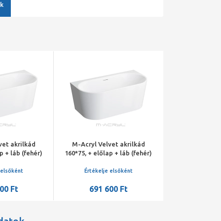
k
vet akrilkád
M-Acryl Velvet akrilkád
M-Acryl Velv
p + láb (fehér)
160*75, + előlap + láb (fehér)
160*75, + előlap
lefolyó
/króm lefolyó
szürke) /kr
 elsőként
Értékelje elsőként
Értékelje 
00 Ft
691 600 Ft
854 0