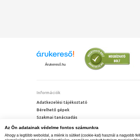
Árukereső.hu
Információk
Adatkezelési tájékoztató
Bérelhető gépek
Szakmai tanácsadás
Technik Cool Pro hőszivattyú tájékoztató
Az Ön adatainak védelme fontos számunkra
Milyen radiátort vegyek?
Ahogy a legtöbb weboldal, a miénk is sütiket (cookie-kat) használ a nagyobb fe
Hőszivattyú kalkulátor