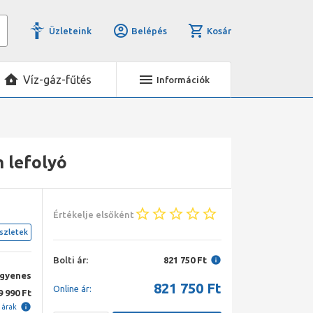
Üzleteink
Belépés
Kosár
Víz-gáz-fűtés
Információk
m lefolyó
Értékelje elsőként
szletek
Bolti ár:
821 750 Ft
ngyenes
821 750
Ft
Online ár:
9 990 Ft
i árak