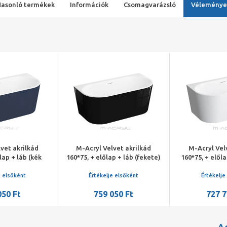
Hasonló termékek
Információk
Csomagvarázsló
Véleménye
vet akrilkád
M-Acryl Velvet akrilkád
M-Acryl Vel
lap + láb (kék
160*75, + előlap + láb (fekete)
160*75, + előla
óm lefolyó
/króm lefolyó
/fehér 
e elsőként
Értékelje elsőként
Értékelje
050 Ft
759 050 Ft
727 7