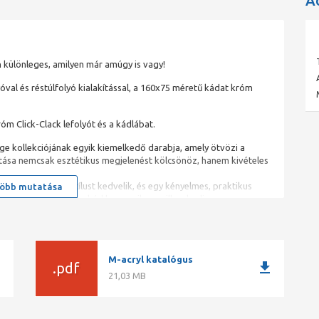
A
 különleges, amilyen már amúgy is vagy!
óval és réstúlfolyó kialakítással, a 160x75 méretű kádat króm
róm Click-Clack lefolyót és a kádlábat.
ge kollekciójának egyik kiemelkedő darabja, amely ötvözi a
kítása nemcsak esztétikus megjelenést kölcsönöz, hanem kivételes
tisztult, modern stílust kedvelik, és egy kényelmes, praktikus
öbb mutatása
etővé teszik, hogy a kád harmonikusan illeszkedjen a
il káddal, amely elegáns és modern megjelenést kölcsönöz
M-acryl katalógus
ad
download
.pdf
ítása tökéletesen illeszkedik a test formájához, így
21,03 MB
 Ön a 15 év garanciának köszönhetően nyugodtan dőlhet hátra.
yen tisztán tartható, és jó hőtartásának köszönhetően mindig
ád, azaz egyik oldala a fal mellé kerül. A falra tolható