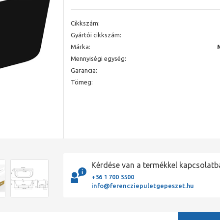
Cikkszám:
Gyártói cikkszám:
Márka:
Mennyiségi egység:
Garancia:
Tömeg:
Kérdése van a termékkel kapcsolatb
+36 1 700 3500
info@ferencziepuletgepeszet.hu