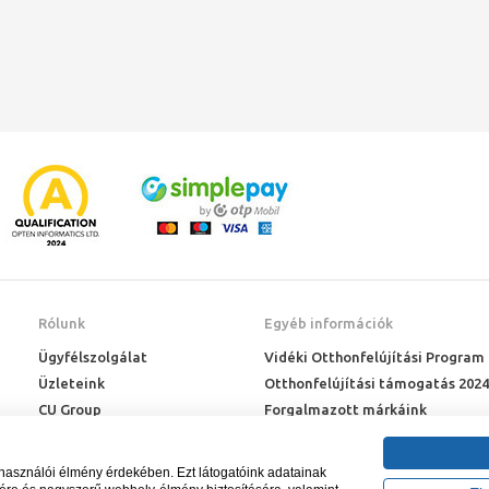
Rólunk
Egyéb információk
Ügyfélszolgálat
Vidéki Otthonfelújítási Program
Üzleteink
Otthonfelújítási támogatás 2024
CU Group
Forgalmazott márkáink
Rólunk
ÉMI engedélyek
Karrier
Letöltések
lhasználói élmény érdekében. Ezt látogatóink adatainak
Adatkezelési kérelem