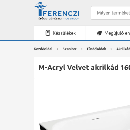
Készülékek
Megújuló en
Kezdőoldal
Szaniter
Fürdőkádak
Akril ká
M-Acryl Velvet akrilkád 160