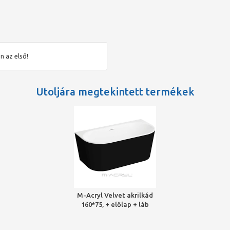
bb fürdőszobákba is praktikus választást jelent. Stílusában, és
elyét letisztult, modern fürdőszobákban, Vintage kialakítású
ezéseként.
don álló kád,
n az első!
yes fekete, matt kék és világos szürke előlap),
Utoljára megtekintett termékek
ki a stílusához illő fürdőszobát a Velvet szabadon álló káddal!
 és az általunk használt szaniterakril antibakteriális is.
ikrobiális értelemben is) tiszta
dra, aszimmetrikus kádra és a különleges kádra,
 Pretige különleges kádakra (ezek a luxuskádjaink),
M-Acryl Velvet akrilkád
ól-ig értéktől függ),
160*75, + előlap + láb
é (a tól-ig értéktől függ),
(fekete matt) /króm
l,
lefolyó
ozására.