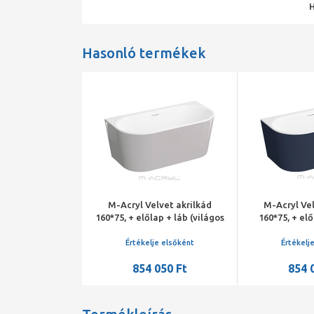
Hasonló termékek
lvet akrilkád
M-Acryl Velvet akrilkád
M-Acryl Vel
ap + láb (fehér)
160*75, + előlap + láb (világos
160*75, + elő
 lefolyó
szürke) /króm lefolyó
matt) /kr
je elsőként
Értékelje elsőként
Értékelj
600 Ft
854 050 Ft
854 