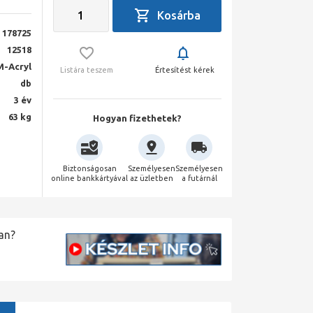
178725
12518
M-Acryl
Listára teszem
Értesítést kérek
db
3 év
63 kg
Hogyan fizethetek?
Biztonságosan
Személyesen
Személyesen
online bankkártyával
az üzletben
a futárnál
an?