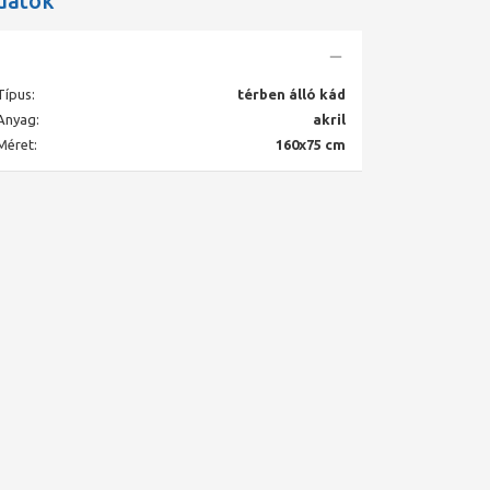
datok
Típus:
térben álló kád
Anyag:
akril
Méret:
160x75 cm