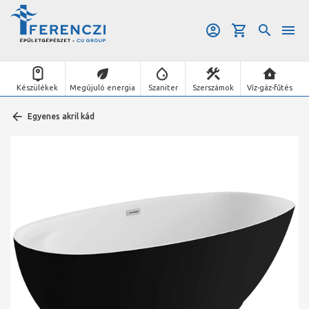
Készülékek
Megújuló energia
Szaniter
Szerszámok
Víz-gáz-fűtés
Egyenes akril kád