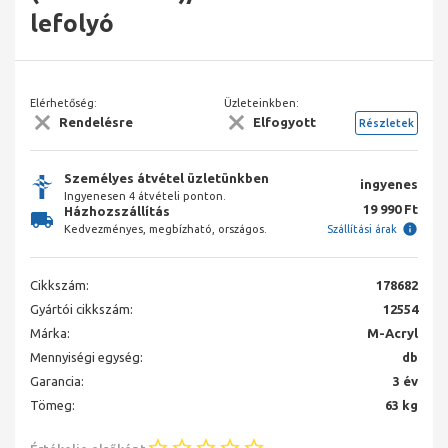
lefolyó
Elérhetőség:
Üzleteinkben:
Rendelésre
Elfogyott
Részletek
Személyes átvétel üzletünkben
ingyenes
Ingyenesen 4 átvételi ponton.
19 990 Ft
Házhozszállítás
Kedvezményes, megbízható, országos.
Szállítási árak
Cikkszám:
178682
Gyártói cikkszám:
12554
Márka:
M-Acryl
Mennyiségi egység:
db
Garancia:
3 év
Tömeg:
63 kg