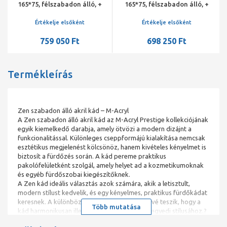
165*75, félszabadon álló, +
165*75, félszabadon álló, +
előlap + láb (fekete
előlap + láb (fekete)/króm
matt)/króm lefolyó
lefolyó
Értékelje elsőként
Értékelje elsőként
759 050 Ft
698 250 Ft
Termékleírás
Zen szabadon álló akril kád – M-Acryl
A Zen szabadon álló akril kád az M-Acryl Prestige kollekciójának
egyik kiemelkedő darabja, amely ötvözi a modern dizájnt a
funkcionalitással. Különleges cseppformájú kialakítása nemcsak
esztétikus megjelenést kölcsönöz, hanem kivételes kényelmet is
biztosít a fürdőzés során. A kád pereme praktikus
pakolófelületként szolgál, amely helyet ad a kozmetikumoknak
és egyéb fürdőszobai kiegészítőknek.
A Zen kád ideális választás azok számára, akik a letisztult,
modern stílust kedvelik, és egy kényelmes, praktikus fürdőkádat
keresnek. A különböző színváltozatok lehetővé teszik, hogy a
Több mutatása
kád harmonikusan illeszkedjen a fürdőszoba egyedi stílusához.?