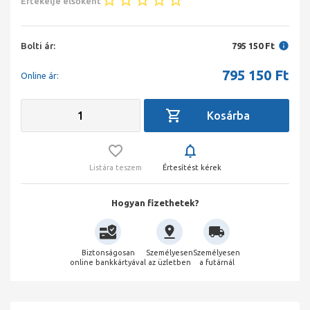
Értékelje elsőként
Bolti ár:
795 150 Ft
795 150
Ft
Online ár:
Listára teszem
Értesítést kérek
Hogyan fizethetek?
Biztonságosan
Személyesen
Személyesen
online bankkártyával
az üzletben
a futárnál