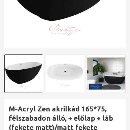
M-Acryl Zen akrilkád 165*75,
félszabadon álló, + előlap + láb
(fekete matt)/matt fekete