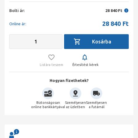
Bolti ár:
28 840 Ft
28 840
Ft
Online ár:
Listára teszem
Értesítést kérek
Hogyan fizethetek?
Biztonságosan
Személyesen
Személyesen
online bankkártyával
az üzletben
a futárnál