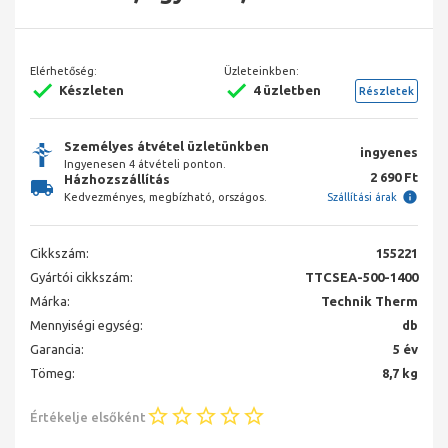
Elérhetőség:
Üzleteinkben:
Készleten
4 üzletben
Részletek
Személyes átvétel üzletünkben
ingyenes
Ingyenesen 4 átvételi ponton.
2 690 Ft
Házhozszállítás
Kedvezményes, megbízható, országos.
Szállítási árak
Cikkszám:
155221
Gyártói cikkszám:
TTCSEA-500-1400
Márka:
Technik Therm
Mennyiségi egység:
db
Garancia:
5 év
Tömeg:
8,7 kg
Értékelje elsőként