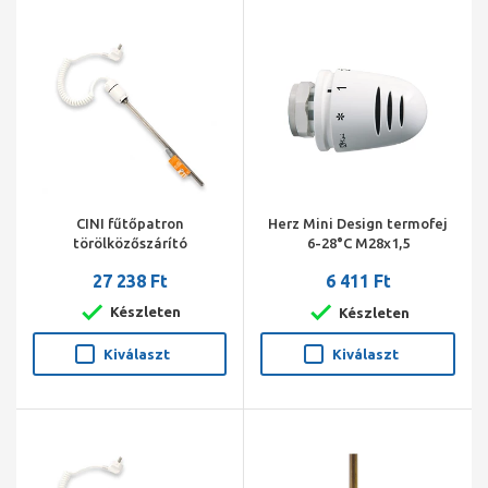
CINI fűtőpatron
Herz Mini Design termofej
törölközőszárító
6-28°C M28x1,5
radiátorhoz 600 W fehér
27 238 Ft
6 411 Ft
Készleten
Készleten
Kiválaszt
Kiválaszt