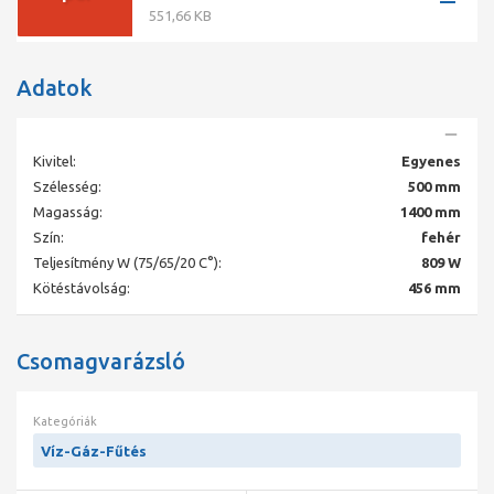
551,66 KB
Adatok
Kivitel:
Egyenes
Szélesség:
500 mm
Magasság:
1400 mm
Szín:
fehér
Teljesítmény W (75/65/20 C°):
809 W
Kötéstávolság:
456 mm
Csomagvarázsló
Kategóriák
Víz-Gáz-Fűtés