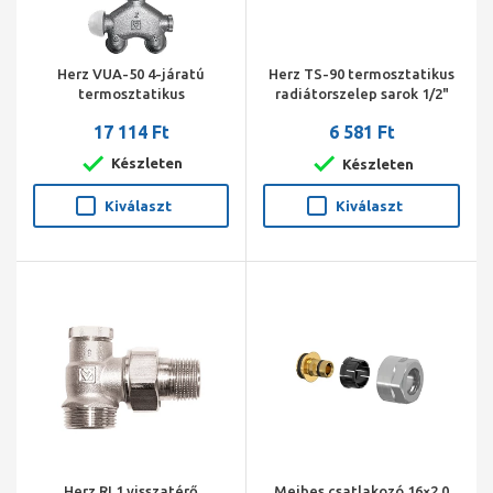
Herz VUA-50 4-járatú
Herz TS-90 termosztatikus
termosztatikus
radiátorszelep sarok 1/2"
radiátorszelep sarok 1/2"
3/4" cs.
17 114 Ft
6 581 Ft
290/11 kétcs.balos, 5 cm,
M30*1,5
Készleten
Készleten
Kiválaszt
Kiválaszt
Herz RL1 visszatérő
Meibes csatlakozó 16×2,0