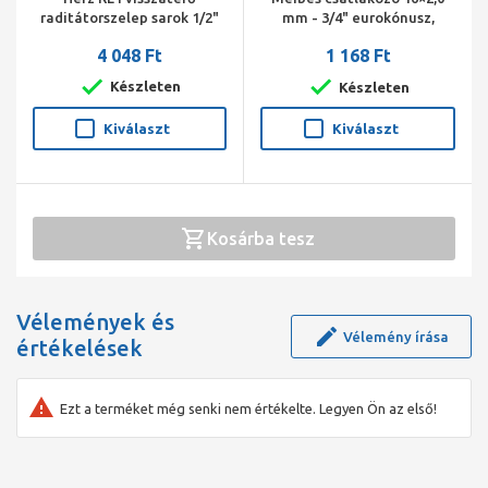
raditátorszelep sarok 1/2"
mm - 3/4" eurokónusz,
3/4" cs.
gumibetétes. Darab ár! ( 40
4 048 Ft
1 168 Ft
db/doboz! )
Készleten
Készleten
Kiválaszt
Kiválaszt
Kosárba tesz
Vélemények és
Vélemény írása
értékelések
Ezt a terméket még senki nem értékelte. Legyen Ön az első!