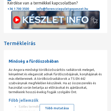
Kérdése van a termékkel kapcsolatban?
+36 1 700 3500
info@ferencziepuletgepeszet.hu
Termékleírás
Minőség a fürdőszobában
Az Angora minőségi törölközőszárítós radiátorok meleget,
kényelmet és eleganciát adnak fürdőszobájának, konyhájának és
más élettereinek. A törölközőradiátorok a TS EN 442
szabványnak megfelelően készülnek. Ha az összeszerelés és
használat során betartja az előírásokat és ajánlásokat,
termékeink hosszú évekig fogják szolgálni Önt.
Főbb jellemzők
Széles termékválaszték
Több mutatása