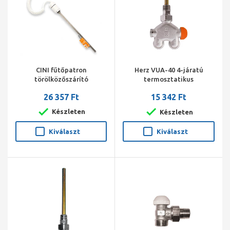
CINI fűtőpatron
Herz VUA-40 4-járatú
törölközőszárító
termosztatikus
radiátorhoz 300 W fehér
radiátorszelep sarok 1/2"
26 357 Ft
15 342 Ft
150/11 kétcs.jobbos, 4 cm,
M28*1,5
Készleten
Készleten
Kiválaszt
Kiválaszt