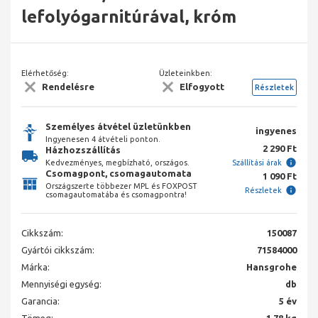
lefolyógarnitúrával, króm
Elérhetőség:
Üzleteinkben:
Rendelésre
Elfogyott
Részletek
Személyes átvétel üzletünkben
ingyenes
Ingyenesen 4 átvételi ponton.
2 290 Ft
Házhozszállítás
Kedvezményes, megbízható, országos.
Szállítási árak
Csomagpont, csomagautomata
1 090 Ft
Országszerte többezer MPL és FOXPOST
Részletek
csomagautomatába és csomagpontra!
Cikkszám:
150087
Gyártói cikkszám:
71584000
Márka:
Hansgrohe
Mennyiségi egység:
db
Garancia:
5 év