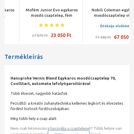
Mofém Junior Evo egykaros
Nobili Coleman egykaros
mosdó csaptelep, fém
mosdócsaptelep vízkő
leeresztő szeleppel
elleni védelemmel
Értékelje elsőként
23 050 Ft
27 875 Ft
67 050 Ft
71 386 Ft
Termékleírás
Hansgrohe Vernis Blend Egykaros mosdócsaptelep 70,
CoolStart, automata lefolyógarnitúrával
Több élvezet, nagyobb hatásfok
Pezsdítő: a kreatív zuhanytechnika kellemes légkört és élvezetes
fürdést biztosít fürdőszobájában.
Még több hely a csap alatt
Nem csak kézmosásra használja a csaptelepet? Több helyre van
szüksége? A ComfortZone mindezt megadja Önnek.