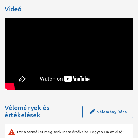
elforgatható vízsugár átalakító
maximális átfolyási mennyiség 3 bar mellett: 5 l/perc
Videó
kerámiabetét
állítható hőfokkorlátozó
átfolyós vízmelegítőkhöz alkalmas
automata lefolyógarnitúra
lefolyógarnitúra anyaga: szintetikus
Vélemények és
Vélemény írása
értékelések
Ezt a terméket még senki nem értékelte. Legyen Ön az első!