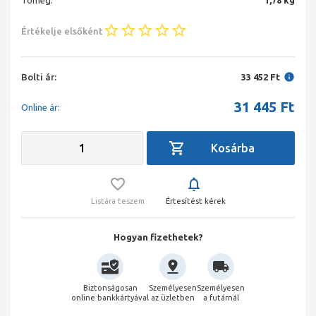
Tömeg:
1,78 kg
Értékelje elsőként
Bolti ár:
33 452 Ft
31 445
Ft
Online ár:
Listára teszem
Értesítést kérek
Hogyan fizethetek?
Biztonságosan
Személyesen
Személyesen
online bankkártyával
az üzletben
a futárnál