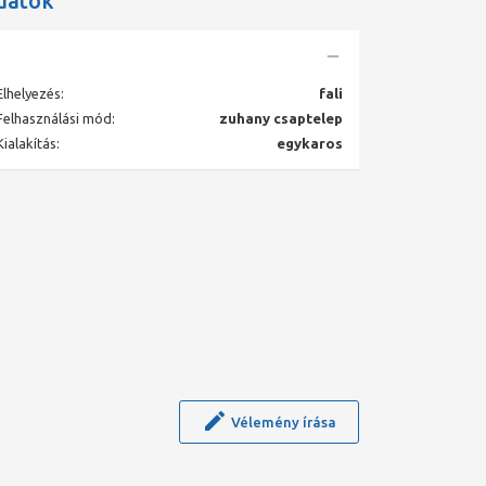
datok
Elhelyezés:
fali
Felhasználási mód:
zuhany csaptelep
Kialakítás:
egykaros
Vélemény írása