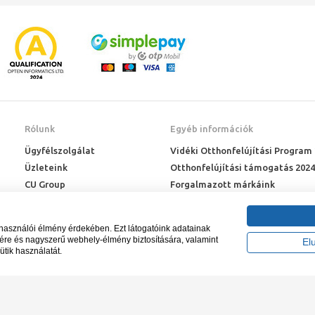
Rólunk
Egyéb információk
Ügyfélszolgálat
Vidéki Otthonfelújítási Program
Üzleteink
Otthonfelújítási támogatás 2024
CU Group
Forgalmazott márkáink
Rólunk
ÉMI engedélyek
Karrier
Letöltések
lhasználói élmény érdekében. Ezt látogatóink adatainak
Adatkezelési kérelem
sére és nagyszerű webhely-élmény biztosítására, valamint
El
ütik használatát.
Blog
záma NAIH-87052/2015.