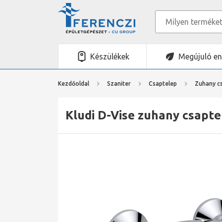
Készülékek
Megújuló en
Kezdőoldal
Szaniter
Csaptelep
Zuhany c
Kludi D-Vise zuhany csapte