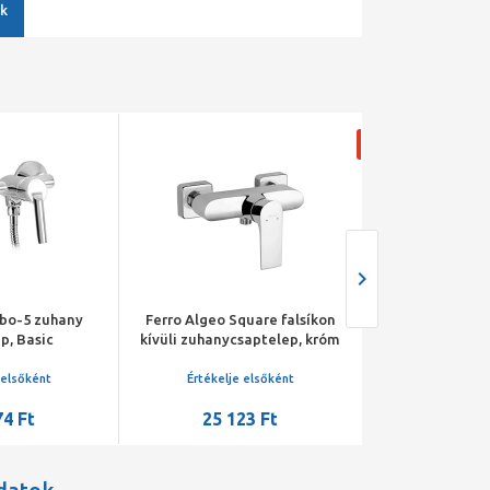
k
-8,7%
o-5 zuhany
Ferro Algeo Square falsíkon
Kludi Pure&St
p, Basic
kívüli zuhanycsaptelep, króm
zuhany c
szettel
 elsőként
Értékelje elsőként
Értékelje 
74 Ft
25 123 Ft
3
43 819 Ft