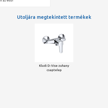
n az első!
Utoljára megtekintett termékek
Kludi D-Vise zuhany
csaptelep