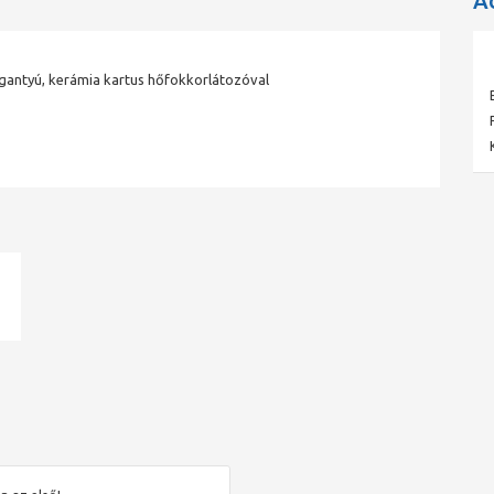
A
fogantyú, kerámia kartus hőfokkorlátozóval
ad