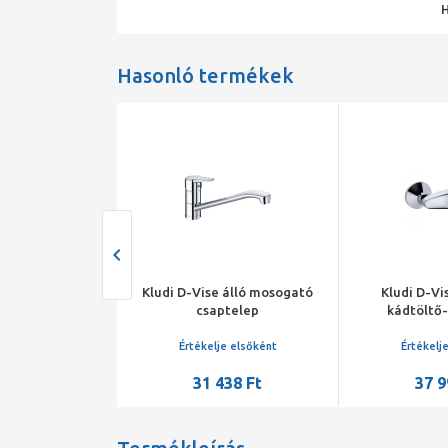
Hasonló termékek
Style egykaros
Kludi D-Vise álló mosogató
Kludi D-Vi
csaptelep
csaptelep
kádtöltő-
csap
je elsőként
Értékelje elsőként
Értékelj
39 990 Ft
31 438 Ft
37 9