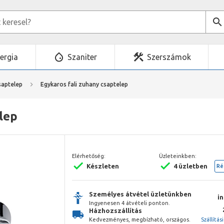
ergia
Szaniter
Szerszámok
saptelep
Egykaros fali zuhany csaptelep
lep
Elérhetőség:
Üzleteinkben:
Készleten
4 üzletben
Ré
Személyes átvétel üzletünkben
i
Ingyenesen 4 átvételi ponton.
Házhozszállítás
Kedvezményes, megbízható, országos.
Szállítás