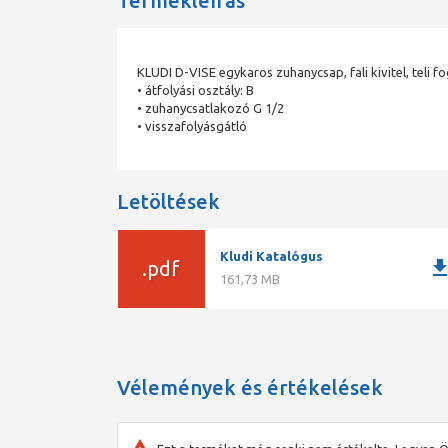
Termékleírás
KLUDI D-VISE egykaros zuhanycsap, fali kivitel, teli 
• átfolyási osztály: B
• zuhanycsatlakozó G 1/2
• visszafolyásgátló
Letöltések
Kludi Katalógus
downlo
.pdf
161,73 MB
Vélemények és értékelések