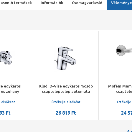
Hasonló termékek
Információk
Csomagvarázsló
Véleménye
se egykaros
Kludi D-Vise egykaros mosdó
Mofém Mamb
 és zuhany
csapteleptelep automata
csaptele
telep
leeresztővel
zuhany
e elsőként
Értékelje elsőként
Értékelje
93 Ft
26 819 Ft
24 5