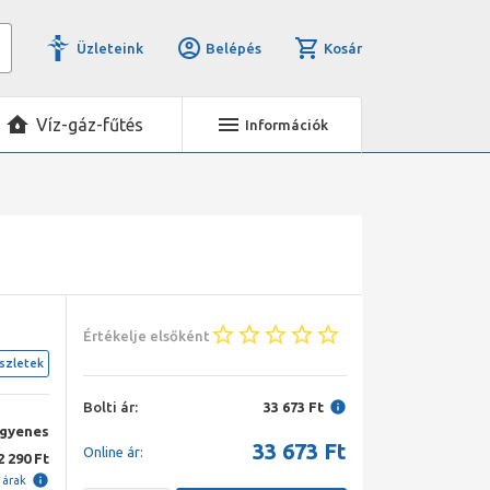
Üzleteink
Belépés
Kosár
Víz-gáz-fűtés
Információk
Értékelje elsőként
szletek
Bolti ár:
33 673 Ft
ngyenes
33 673
Ft
Online ár:
2 290 Ft
i árak