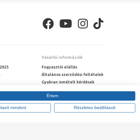
Vásárlói információk
 2025
Fogyasztói elállás
Általános szerződési feltételek
Gyakran ismételt kérdések
Online rendelés menete
Értem
Fizetési feltételek
Házhozszállítás
utasít mindent
Részletes beállítások