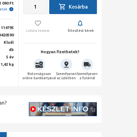
1 090 Ft
letek
114795
Listára teszem
Értesítést kérek
8420590
Kludi
db
Hogyan fizethetek?
5 év
1,42 kg
Biztonságosan
Személyesen
Személyesen
online bankkártyával
az üzletben
a futárnál
an?