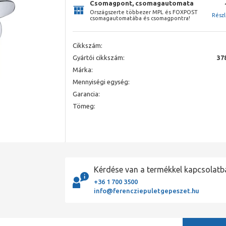
Csomagpont, csomagautomata
Országszerte többezer MPL és FOXPOST
Rész
csomagautomatába és csomagpontra!
Cikkszám:
Gyártói cikkszám:
37
Márka:
Mennyiségi egység:
Garancia:
Tömeg:
Kérdése van a termékkel kapcsolatb
+36 1 700 3500
info@ferencziepuletgepeszet.hu