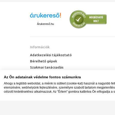
Árukereső.hu
Információk
Adatkezelési tájékoztató
Bérelhető gépek
Szakmai tanácsadás
Technik Cool Pro hőszivattyú tájékoztató
Az Ön adatainak védelme fontos számunkra
Milyen radiátort vegyek?
Ahogy a legtöbb weboldal, a miénk is sütiket (cookie-kat) használ a nagyobb fe
Hőszivattyú kalkulátor
elemzésére, webhelyünk fejlesztésére, személyre szabott tartalom megjeleníté
célzott hirdetésekhez alkalmazzuk. Az "Értem" gombra kattintva Ön elfogadja a s
Minden jog fenntartva. © Adatkezelés nyilvántartási s