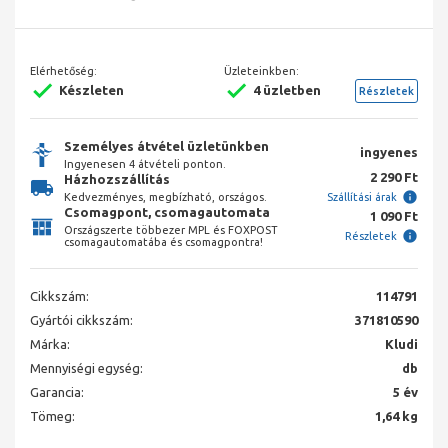
Elérhetőség:
Üzleteinkben:
Készleten
4 üzletben
Részletek
Személyes átvétel üzletünkben
ingyenes
Ingyenesen 4 átvételi ponton.
2 290 Ft
Házhozszállítás
Kedvezményes, megbízható, országos.
Szállítási árak
Csomagpont, csomagautomata
1 090 Ft
Országszerte többezer MPL és FOXPOST
Részletek
csomagautomatába és csomagpontra!
Cikkszám:
114791
Gyártói cikkszám:
371810590
Márka:
Kludi
Mennyiségi egység:
db
Garancia:
5 év
Tömeg:
1,64 kg