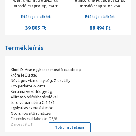
Wellis Mamba egykaros
Hansgrohe Focus egykaros
mosdó csaptelep, matt
mosdó csaptelep 230
fekete 45*197*166mm,
lefolyógarnitúra nélkül
lefolyó szelep nélkül
króm
Értékelje elsőként
Értékelje elsőként
39 805 Ft
88 494 Ft
Termékleírás
Kludi D-Vise egykaros mosdó csaptelep
króm felülettel
Névleges vízmennyiség: Z osztály
Eco perlátor M24x1
Kerámia vezérlőegység
Állítható hőfokhatárolóval
Lefolyó garnitúra G 1 1/4
Egylyukas szerelési mód
Gyors rögzítő rendszer
Flexibilis csatlakozás G3/8
Zajosztály: I"
Több mutatása