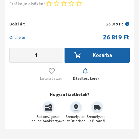
Értékelje elsőként
Bolti ár:
26 819 Ft
26 819
Ft
Online ár:
Listára teszem
Értesítést kérek
Hogyan fizethetek?
Biztonságosan
Személyesen
Személyesen
online bankkártyával
az üzletben
a futárnál