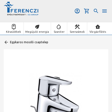
Készülékek
Megújuló energia
Szaniter
Szerszámok
Víz-gáz-fűtés
Egykaros mosdó csaptelep