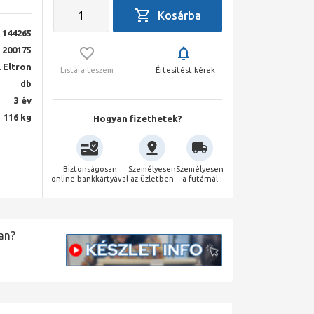
144265
200175
 Eltron
Listára teszem
Értesítést kérek
db
3 év
116 kg
Hogyan fizethetek?
Biztonságosan
Személyesen
Személyesen
online bankkártyával
az üzletben
a futárnál
an?