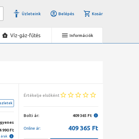
Üzleteink
Belépés
Kosár
Víz-gáz-fűtés
Információk
Értékelje elsőként
szletek
Bolti ár:
409 365 Ft
ngyenes
409 365
Ft
Online ár:
4 990 Ft
i árak