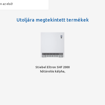
n el is tudja tárolni a hőt. Ezáltal hosszabb töltésszüneteket is
n az első!
könnyíti a helyiséghőmérséklet beállítását. Szellőztetéskor a
Utoljára megtekintett termékek
Stiebel Eltron SHF 2000
hőtárolós kályha,
alpinfehér