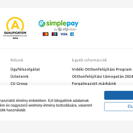
Rólunk
Egyéb információk
Ügyfélszolgálat
Vidéki Otthonfelújítási Program
Üzleteink
Otthonfelújítási támogatás 2024
CU Group
Forgalmazott márkáink
Rólunk
ÉMI engedélyek
Karrier
Letöltések
lhasználói élmény érdekében. Ezt látogatóink adatainak
Adatkezelési kérelem
sére és nagyszerű webhely-élmény biztosítására, valamint
El
ütik használatát.
Blog