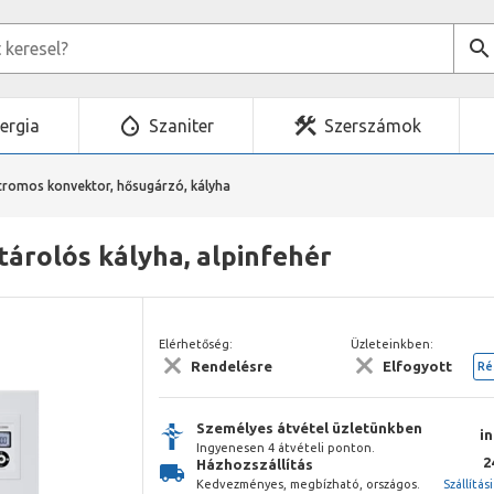
ergia
Szaniter
Szerszámok
tromos konvektor, hősugárzó, kályha
tárolós kályha, alpinfehér
Elérhetőség:
Üzleteinkben:
Rendelésre
Elfogyott
Ré
Személyes átvétel üzletünkben
i
Ingyenesen 4 átvételi ponton.
2
Házhozszállítás
Kedvezményes, megbízható, országos.
Szállítás