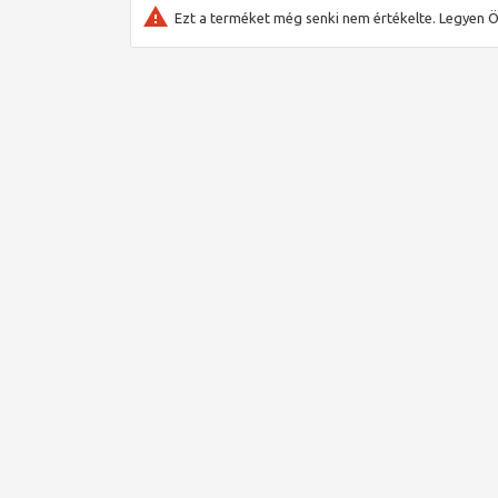
Egy másik előny az Ön számára, hogy a készülék tartósa
Ezt a terméket még senki nem értékelte. Legyen Ö
probléma­mentesen áthidal. A beépített szabályzó meg
fűtés automatikusan kikapcsolódik.
Műszaki adatok
Termékszám:
200175
Hálózati csatlakozás:
1/N/PE, 3/N/PE
Csatlakozási teljesítmény (-tól/-ig):
1,5-2,0 kW
Elektromos kiegészítő fűtés:
0,35 kW
Üzemzaj:
30 dB(A)
Magasság:
650 mm
Szélesség:
605 mm
Mélység:
275 mm
Tömeg (hőtároló kövekkel):
116 kg
Szín:
alpesi fehér