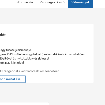
Információk
Csomagvarázsló
Vélemények
fehér
nagy fűtőteljesítménnyel
ligens C-Plus-Technology feltöltőautomatikának köszönhetően
dőzítővel és nyitottablak-észleléssel
tt LCD kijelzővel
tű tangenciális ventilátornak köszönhetően
öbb mutatása
a hőtároló meggyőzi Önt nagy teljesítményével hőfejlesztés
et.
a