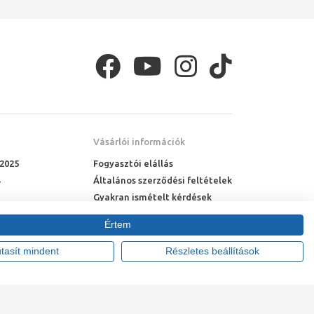
Vásárlói információk
 2025
Fogyasztói elállás
Általános szerződési feltételek
Gyakran ismételt kérdések
Online rendelés menete
Értem
Fizetési feltételek
Házhozszállítás
utasít mindent
Részletes beállítások