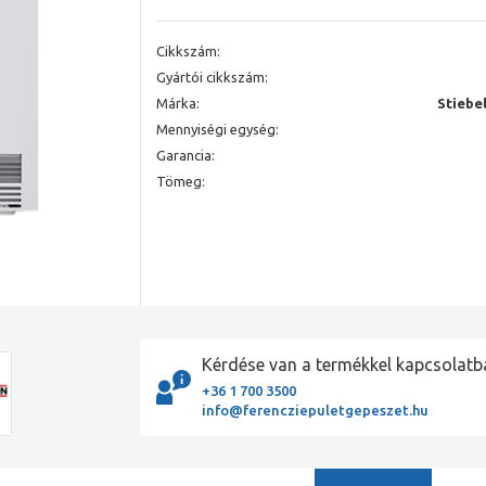
Cikkszám:
Gyártói cikkszám:
Márka:
Stiebel
Mennyiségi egység:
Garancia:
Tömeg:
Kérdése van a termékkel kapcsolatb
+36 1 700 3500
info@ferencziepuletgepeszet.hu