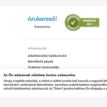
Árukereső.hu
Információk
Adatkezelési tájékoztató
Bérelhető gépek
Szakmai tanácsadás
Technik Cool Pro hőszivattyú tájékoztató
Az Ön adatainak védelme fontos számunkra
Milyen radiátort vegyek?
Ahogy a legtöbb weboldal, a miénk is sütiket (cookie-kat) használ a nagyobb fe
Hőszivattyú kalkulátor
elemzésére, webhelyünk fejlesztésére, személyre szabott tartalom megjeleníté
célzott hirdetésekhez alkalmazzuk. Az "Értem" gombra kattintva Ön elfogadja a s