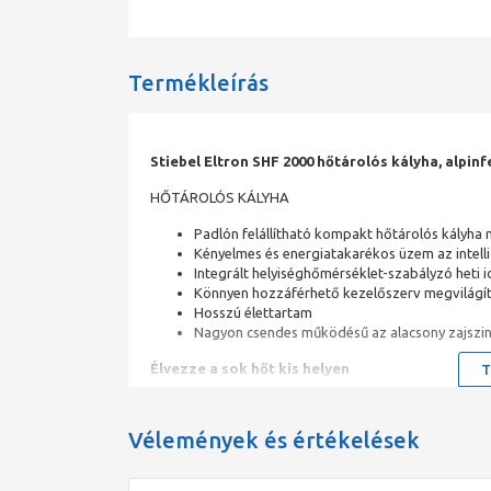
Termékleírás
Stiebel Eltron SHF 2000 hőtárolós kályha, alpin
HŐTÁROLÓS KÁLYHA
Padlón felállítható kompakt hőtárolós kályha 
Kényelmes és energiatakarékos üzem az intel
Integrált helyiséghőmérséklet-szabályzó heti i
Könnyen hozzáférhető kezelőszerv megvilágíto
Hosszú élettartam
Nagyon csendes működésű az alacsony zajszin
Élvezze a sok hőt kis helyen
T
Teljesítménye ellenére nagyon egyszerűnek tűnik: ez 
terén. A padlóra állítható modell nem igényel sok hely
Vélemények és értékelések
A helyiséghőmérséklet intelligens szabályozás