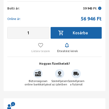
Bolti ár:
59 943 Ft
56 946
Ft
Online ár:
Listára teszem
Értesítést kérek
Hogyan fizethetek?
Biztonságosan
Személyesen
Személyesen
online bankkártyával
az üzletben
a futárnál