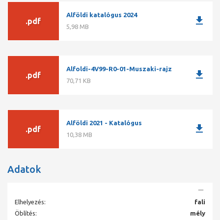
Súly: 18 kg
Alföldi katalógus 2024
Anyaga: Porcelán
download
.pdf
Szín: Fehér
5,98 MB
Alfoldi-4V99-R0-01-Muszaki-rajz
download
.pdf
70,71 KB
Alföldi 2021 - Katalógus
download
.pdf
10,38 MB
Adatok
Elhelyezés:
fali
Öblítés:
mély