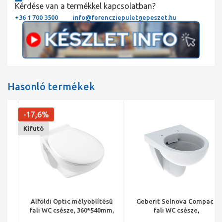
Kérdése van a termékkel kapcsolatban?
+36 1 700 3500
info@ferencziepuletgepeszet.hu
Hasonló termékek
-17,6%
Kifutó
Alföldi Optic mélyöblítésű
Geberit Selnova Compact
fali WC csésze, 360*540mm,
fali WC csésze,
Clean-Flush öblítéssel
mélyöblítésű, rövidített,