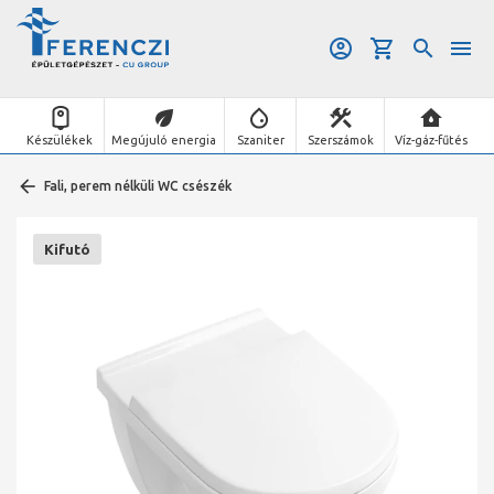
Készülékek
Megújuló energia
Szaniter
Szerszámok
Víz-gáz-fűtés
Fali, perem nélküli WC csészék
Kifutó