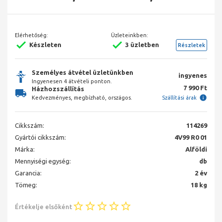
Elérhetőség:
Üzleteinkben:
Készleten
3 üzletben
Részletek
Személyes átvétel üzletünkben
ingyenes
Ingyenesen 4 átvételi ponton.
7 990 Ft
Házhozszállítás
Kedvezményes, megbízható, országos.
Szállítási árak
Cikkszám:
114269
Gyártói cikkszám:
4V99 R0 01
Márka:
Alföldi
Mennyiségi egység:
db
Garancia:
2 év
Tömeg:
18 kg
Értékelje elsőként