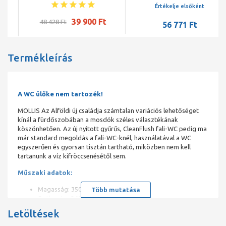
Rimfree, Fehér
Értékelje elsőként
39 900 Ft
48 428 Ft
56 771 Ft
Termékleírás
A WC ülőke nem tartozék!
MOLLIS Az Alföldi új családja számtalan variációs lehetőséget
kínál a fürdőszobában a mosdók széles választékának
köszönhetően. Az új nyitott gyűrűs, CleanFlush fali-WC pedig ma
már standard megoldás a fali-WC-knél, használatával a WC
egyszerűen és gyorsan tisztán tartható, miközben nem kell
tartanunk a víz kifröccsenésétől sem.
Műszaki adatok:
Magasság: 350 mm
Több mutatása
Szélesség: 360 mm
Mélység: 560 mm
Letöltések
WC-ülőkéhez furattávolság: 155 mm
Szükséges öblítővíz mennyiség: 3/6 l, 3/4,5 l