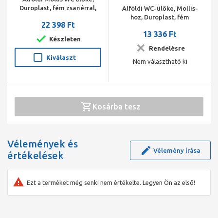
Duroplast, fém zsanérral,
Alföldi WC-ülőke, Mollis-
Soft Closing és Quick
hoz, Duroplast, fém
22 398 Ft
Release rendszerrel, fehér
zsanérral, fehér
13 336 Ft
Készleten
Rendelésre
Kiválaszt
Nem választható ki
Kosárba tesz
Vélemények és
Vélemény írása
értékelések
Ezt a terméket még senki nem értékelte. Legyen Ön az első!