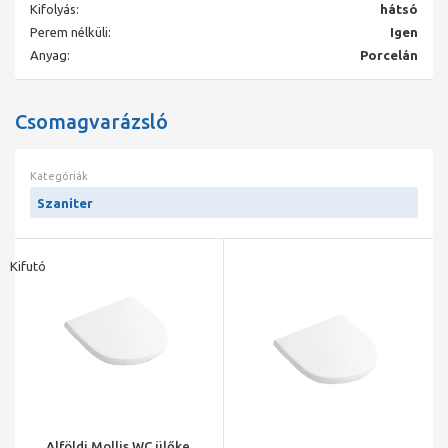
Kifolyás:
hátsó
Perem nélküli:
Igen
Anyag:
Porcelán
Csomagvarázsló
Kategóriák
Szaniter
Kifutó
Alföldi Mollis WC ülőke,