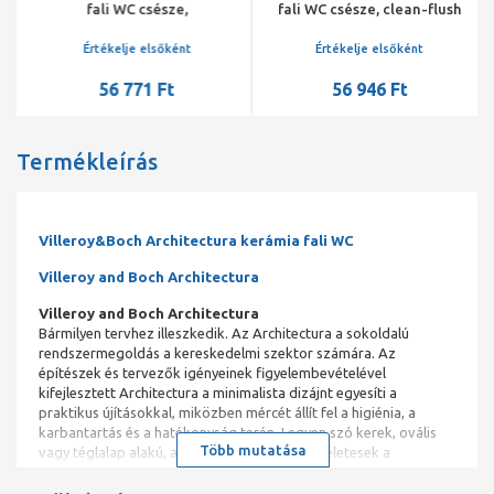
fali WC csésze,
fali WC csésze, clean-flush
mélyöblítésű, rövidített,
öblítéssel, 360x560 mm,
Rimfree, Fehér
fehér
Értékelje elsőként
Értékelje elsőként
56 771 Ft
56 946 Ft
Termékleírás
Villeroy&Boch Architectura kerámia fali WC
Villeroy and Boch Architectura
Villeroy and Boch Architectura
Bármilyen tervhez illeszkedik. Az Architectura a sokoldalú
rendszermegoldás a kereskedelmi szektor számára. Az
építészek és tervezők igényeinek figyelembevételével
kifejlesztett Architectura a minimalista dizájnt egyesíti a
praktikus újításokkal, miközben mércét állít fel a higiénia, a
karbantartás és a hatékonyság terén. Legyen szó kerek, ovális
Több mutatása
vagy téglalap alakú, a sokoldalú mosdók tökéletesek a
személyre szabott fürdőszobai kialakításhoz. Az új falra
szerelhető DirectFlush WC modern dizájnnal és rejtett