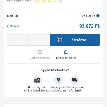
Értékelje elsőként
Bolti ár:
97 109 Ft
93 872
Ft
Online ár:
Listára teszem
Értesítést kérek
Hogyan fizethetek?
Biztonságosan
Személyesen
Személyesen
online bankkártyával
az üzletben
a futárnál