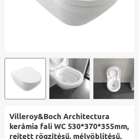
Villeroy&Boch Architectura
kerámia fali WC 530*370*355mm,
rejtett rögzítésű, mélyöblítésű,