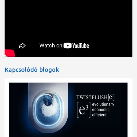
Innovatív öblítési technológia (TWISTFLUSH): Nem
Innovatív öblítési technológia (TWISTFLUSH[E³]-vel): Igen
Antibakteriális felület (AntiBac): Nem
Flush típus: Lemosható WC
Öblítési térfogat: 3 / 4,5 l
Kimenet/ Aljzat: vízszintes kimenet
Falra szerelhető - Padlón álló: falra szerelhető
Anyag: szaniterkerámia
Felület: Fényes
Szín: Fehér Alpin
EAN-szám: 4065467430520
Modellszám: 4694C0
Kapcsolódó blogok