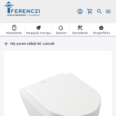
Készülékek
Megújuló energia
Szaniter
Szerszámok
Víz-gáz-fűtés
Fali, perem nélküli WC csészék