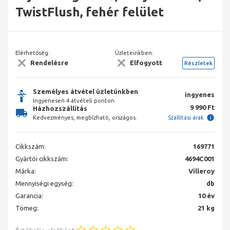
TwistFlush, fehér felület
Elérhetőség:
Üzleteinkben:
Rendelésre
Elfogyott
Részletek
Személyes átvétel üzletünkben
ingyenes
Ingyenesen 4 átvételi ponton.
9 990 Ft
Házhozszállítás
Kedvezményes, megbízható, országos.
Szállítási árak
Cikkszám:
169771
Gyártói cikkszám:
4694C001
Márka:
Villeroy
Mennyiségi egység:
db
Garancia:
10 év
Tömeg:
21 kg