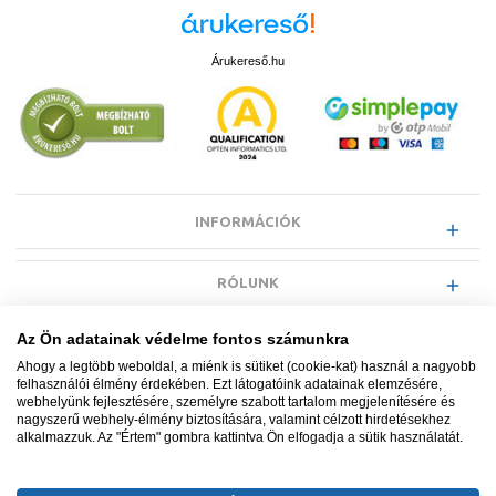
Árukereső.hu
INFORMÁCIÓK
RÓLUNK
Az Ön adatainak védelme fontos számunkra
EGYÉB INFORMÁCIÓK
Ahogy a legtöbb weboldal, a miénk is sütiket (cookie-kat) használ a nagyobb
felhasználói élmény érdekében. Ezt látogatóink adatainak elemzésére,
webhelyünk fejlesztésére, személyre szabott tartalom megjelenítésére és
VÁSÁRLÓI INFORMÁCIÓK
nagyszerű webhely-élmény biztosítására, valamint célzott hirdetésekhez
alkalmazzuk. Az "Értem" gombra kattintva Ön elfogadja a sütik használatát.