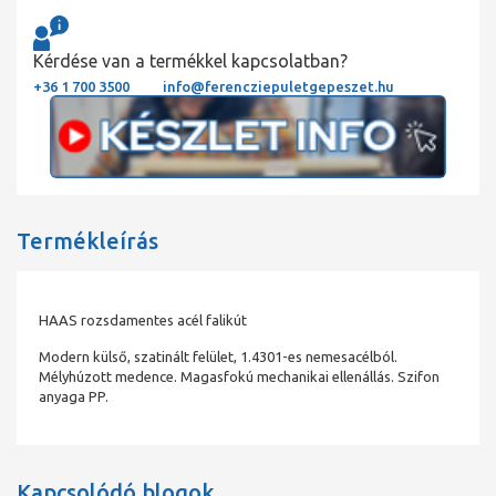
Kérdése van a termékkel kapcsolatban?
+36 1 700 3500
info@ferencziepuletgepeszet.hu
Termékleírás
HAAS rozsdamentes acél falikút
Modern külső, szatinált felület, 1.4301-es nemesacélból.
Mélyhúzott medence. Magasfokú mechanikai ellenállás. Szifon
anyaga PP.
Kapcsolódó blogok