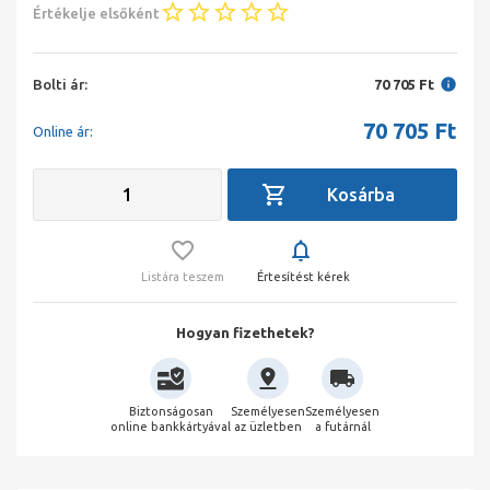
Értékelje elsőként
Bolti ár:
70 705 Ft
70 705
Ft
Online ár:
Listára teszem
Értesítést kérek
Hogyan fizethetek?
Biztonságosan
Személyesen
Személyesen
online bankkártyával
az üzletben
a futárnál