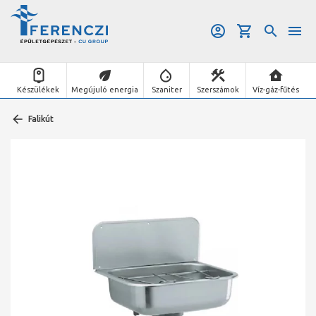
Készülékek
Megújuló energia
Szaniter
Szerszámok
Víz-gáz-fűtés
Falikút