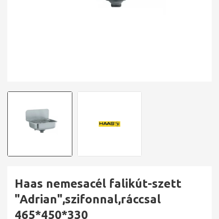
Haas nemesacél falikút-szett
"Adrian",szifonnal,ráccsal
465*450*330