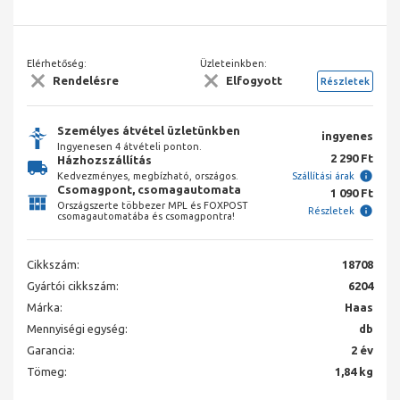
Elérhetőség:
Üzleteinkben:
Rendelésre
Elfogyott
Részletek
Személyes átvétel üzletünkben
ingyenes
Ingyenesen 4 átvételi ponton.
2 290 Ft
Házhozszállítás
Kedvezményes, megbízható, országos.
Szállítási árak
Csomagpont, csomagautomata
1 090 Ft
Országszerte többezer MPL és FOXPOST
Részletek
csomagautomatába és csomagpontra!
Cikkszám:
18708
Gyártói cikkszám:
6204
Márka:
Haas
Mennyiségi egység:
db
Garancia:
2 év
Tömeg:
1,84 kg