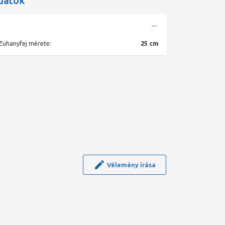
datok
Zuhanyfej mérete:
25 cm
Vélemény írása