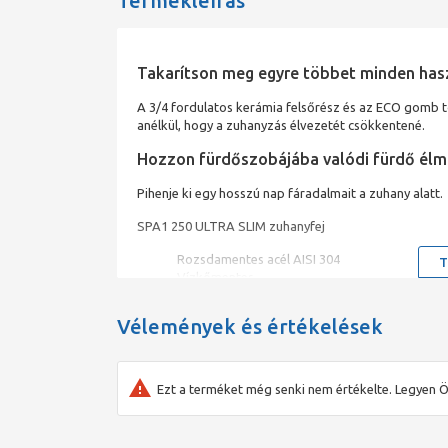
Termékleírás
Takarítson meg egyre többet minden has
A 3/4 fordulatos kerámia felsőrész és az ECO gomb tö
anélkül, hogy a zuhanyzás élvezetét csökkentené.
Hozzon fürdőszobájába valódi fürdő élm
Pihenje ki egy hosszú nap fáradalmait a zuhany alatt.
SPA1 250 ULTRA SLIM zuhanyfej
Rozsdamentes acél AISI 304
T
Vízkőmentes
Ultra vékony kivitel
Méret: O 250 mm
Vélemények és értékelések
Extra vízáramlás
Ezt a terméket még senki nem értékelte. Legyen Ö