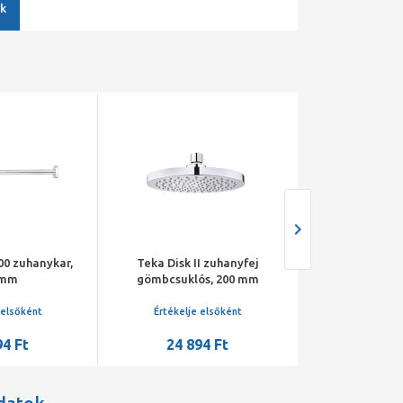
k
00 zuhanykar,
Teka Disk II zuhanyfej
Teka SPA2 30
0mm
gömbcsuklós, 200 mm
fejzuhany, 
 elsőként
Értékelje elsőként
Értékelje 
94 Ft
24 894 Ft
40 89