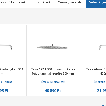
Hasonló termékek
Információk
Csomagvarázsló
Véleménye
0 zuhanykar, 300
Teka SPA1 300 Ultraslim kerek
Teka Alaior 3
mm
fejzuhany, átmérője 300 mm
40
e elsőként
Értékelje elsőként
Értékelje
95 Ft
40 890 Ft
21 9