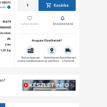
1 090 Ft
letek
93679
Listára teszem
Értesítést kérek
0066600
Strohm
db
Hogyan fizethetek?
2 év
1,01 kg
Biztonságosan
Személyesen
Személyesen
online bankkártyával
az üzletben
a futárnál
an?