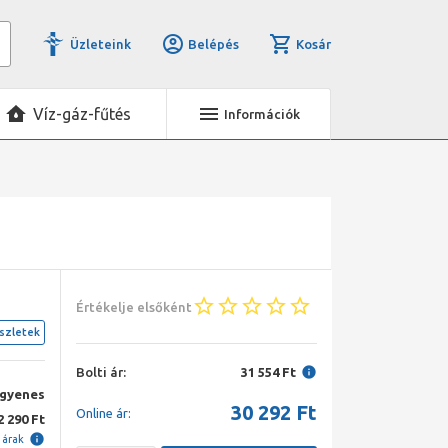
Üzleteink
Belépés
Kosár
Víz-gáz-fűtés
Információk
Értékelje elsőként
szletek
Bolti ár:
31 554 Ft
ngyenes
30 292
Ft
Online ár:
2 290 Ft
i árak