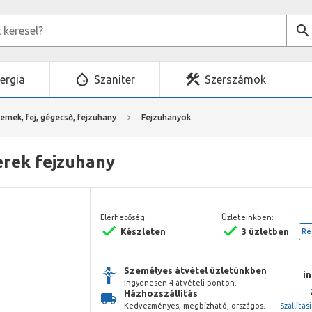
ergia
Szaniter
Szerszámok
emek, fej, gégecső, fejzuhany
Fejzuhanyok
erek fejzuhany
Elérhetőség:
Üzleteinkben:
Készleten
3 üzletben
Ré
Személyes átvétel üzletünkben
i
Ingyenesen 4 átvételi ponton.
Házhozszállítás
Kedvezményes, megbízható, országos.
Szállítás