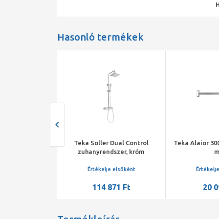
Hasonló termékek
300 Ultraslim
Teka Soller Dual Control
Teka Alaior 30
, 300x300 mm
zuhanyrendszer, króm
je elsőként
Értékelje elsőként
Értékelj
890 Ft
114 871 Ft
20 0