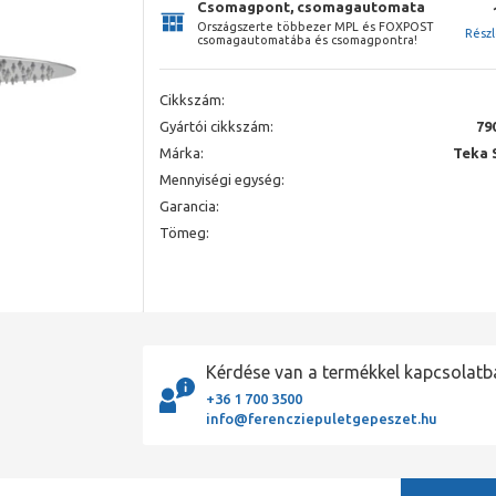
Csomagpont, csomagautomata
Országszerte többezer MPL és FOXPOST
Rész
csomagautomatába és csomagpontra!
Cikkszám:
Gyártói cikkszám:
79
Márka:
Teka 
Mennyiségi egység:
Garancia:
Tömeg:
Kérdése van a termékkel kapcsolatb
+36 1 700 3500
info@ferencziepuletgepeszet.hu